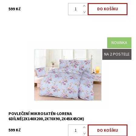
599 Kč
NOVINKA
Povlečení z mikrosaténu je ideální rodinné balení právě pro vaši
NA 2 POSTELE
ložnici. Lůžkovina je určená na dvě postele.
Speciální mikrovlákno se saténovou úpravou si zamilujete pro
jeho...
Dostupnost:
Skladem >5 ks
Kód:
8595248440500
POVLEČENÍ MIKROSATÉN-LORENA
6DÍLNÉ(2X140X200,2X70X90,2X45X45CM)
599 Kč