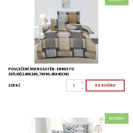
Mikrosaténové povlečení ERNESTO - 3dílné Přikrývka 140x200cm
*Polštář 70x90cm*Povláček45x45cm Mikrovlákno
je antibakteriální a je nejlepší volbou pro alergiky....
Dostupnost:
Skladem >5 ks
Kód:
8595248440739
POVLEČENÍ MIKROSATÉN- ERNESTO
3DÍLNÉ(140X200,70X90,45X45CM)
329 Kč
NOVINKA
Mikrosaténové povlečení JERRY - 3dílné Přikrývka 140x200cm
*Polštář 70x90cm*Povláček45x45cm Mikrovlákno