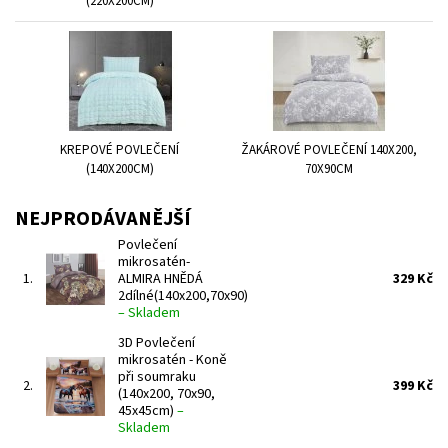
(220X200CM)
KREPOVÉ POVLEČENÍ
ŽAKÁROVÉ POVLEČENÍ 140X200,
(140X200CM)
70X90CM
NEJPRODÁVANĚJŠÍ
Povlečení
mikrosatén-
1.
ALMIRA HNĚDÁ
329 Kč
2dílné(140x200,70x90)
–
Skladem
3D Povlečení
mikrosatén - Koně
při soumraku
2.
399 Kč
(140x200, 70x90,
45x45cm)
–
Skladem