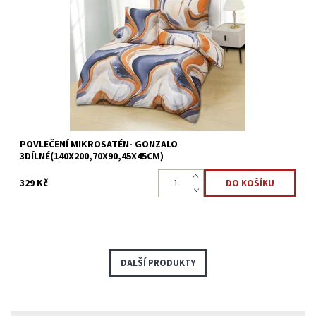
Mikrosaténové povlečení GONZALO - 3dílné Přikrývka 140x200cm
*Polštář 70x90cm*Povláček45x45cm Mikrovlákno
je antibakteriální a je nejlepší volbou pro alergiky....
Dostupnost:
Skladem >5 ks
Kód:
8595248440685
POVLEČENÍ MIKROSATÉN- GONZALO
3DÍLNÉ(140X200,70X90,45X45CM)
329 Kč
DALŠÍ PRODUKTY