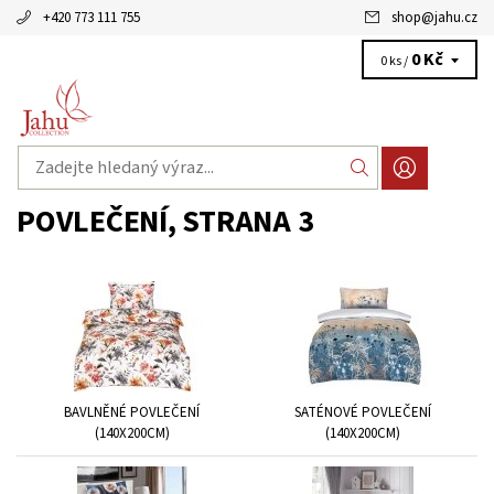
+420 773 111 755
shop
@
jahu.cz
0 Kč
0 ks /
POVLEČENÍ
, STRANA 3
BAVLNĚNÉ POVLEČENÍ
SATÉNOVÉ POVLEČENÍ
(140X200CM)
(140X200CM)