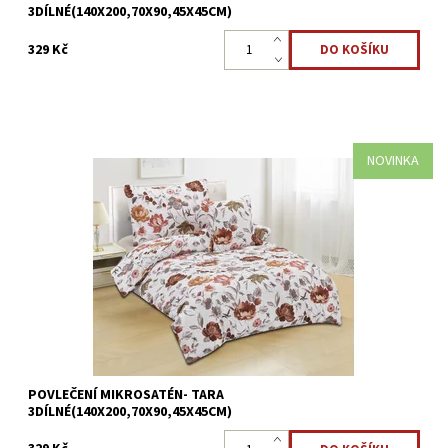
3DÍLNÉ(140X200,70X90,45X45CM)
329 Kč
NOVINKA
Mikrosaténové povlečení TARA - 3dílné Přikrývka 140x200cm
*Polštář 70x90cm*Povláček45x45cm Mikrovlákno
je antibakteriální a je nejlepší volbou pro alergiky. ...
Dostupnost:
Skladem >5 ks
Kód:
8595248440715
POVLEČENÍ MIKROSATÉN- TARA
3DÍLNÉ(140X200,70X90,45X45CM)