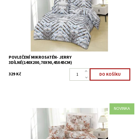
je antibakteriální a je nejlepší volbou pro alergiky. ...
Dostupnost:
Skladem >5 ks
Kód:
8595248440654
POVLEČENÍ MIKROSATÉN- JERRY
3DÍLNÉ(140X200,70X90,45X45CM)
329 Kč
NOVINKA
Mikrosaténové povlečení CINDY - 3dílné Přikrývka 140x200cm
*Polštář 70x90cm*Povláček45x45cm Mikrovlákno
je antibakteriální a je nejlepší volbou pro alergiky. ...
Dostupnost:
Skladem >5 ks