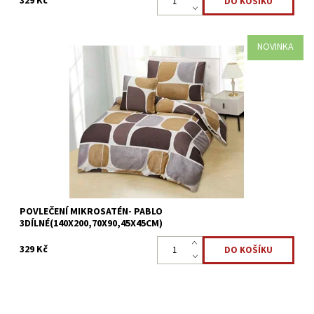
329 Kč
NOVINKA
Mikrosaténové povlečení PABLO - 3dílné Přikrývka 140x200cm
*Polštář 70x90cm*Povláček45x45cm Mikrovlákno
je antibakteriální a je nejlepší volbou pro alergiky. ...
Dostupnost:
Skladem >5 ks
Kód:
8595248440746
POVLEČENÍ MIKROSATÉN- PABLO
3DÍLNÉ(140X200,70X90,45X45CM)
329 Kč