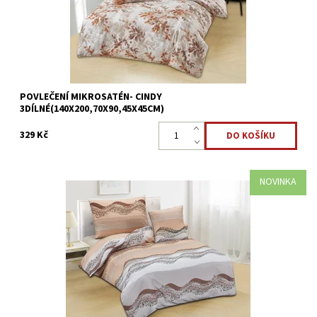
Kód:
8595248440630
POVLEČENÍ MIKROSATÉN- CINDY
3DÍLNÉ(140X200,70X90,45X45CM)
329 Kč
NOVINKA
Mikrosaténové povlečení KIRK - 3dílné Přikrývka 140x200cm
*Polštář 70x90cm*Povláček45x45cm Mikrovlákno
je antibakteriální a je nejlepší volbou pro alergiky. ...
Dostupnost:
Skladem >5 ks
Kód:
8595248440647