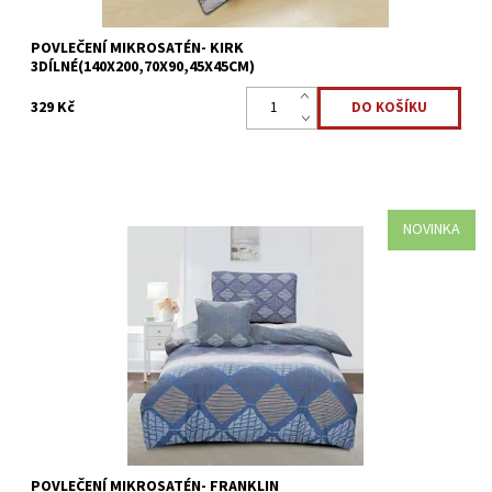
POVLEČENÍ MIKROSATÉN- KIRK
3DÍLNÉ(140X200,70X90,45X45CM)
329 Kč
NOVINKA
Mikrosaténové povlečení FRANKLIN - 3dílné Přikrývka 140x200cm
*Polštář 70x90cm*Povláček45x45cm Mikrovlákno
je antibakteriální a je nejlepší volbou pro alergiky....
Dostupnost:
Skladem >5 ks
Kód:
8595248440722
POVLEČENÍ MIKROSATÉN- FRANKLIN