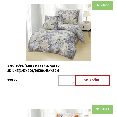
NOVINKA
Mikrosaténové povlečení SALLY - 3dílné Přikrývka 140x200cm
*Polštář 70x90cm*Povláček45x45cm Mikrovlákno
je antibakteriální a je nejlepší volbou pro alergiky. ...
Dostupnost:
Skladem >5 ks
Kód:
8595248440708
POVLEČENÍ MIKROSATÉN- SALLY
3DÍLNÉ(140X200,70X90,45X45CM)
329 Kč
NOVINKA