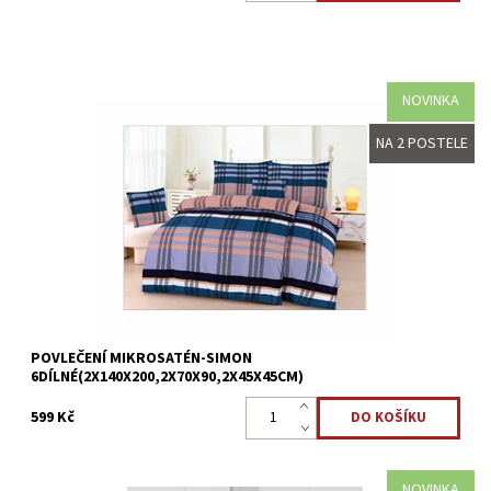
NOVINKA
Povlečení z mikrosaténu je ideální rodinné balení právě pro vaši
NA 2 POSTELE
ložnici. Lůžkovina je určená na dvě postele.
Speciální mikrovlákno se saténovou úpravou si zamilujete pro
jeho...
Dostupnost:
Skladem >5 ks
Kód:
8595248440432
POVLEČENÍ MIKROSATÉN-SIMON
6DÍLNÉ(2X140X200,2X70X90,2X45X45CM)
599 Kč
NOVINKA