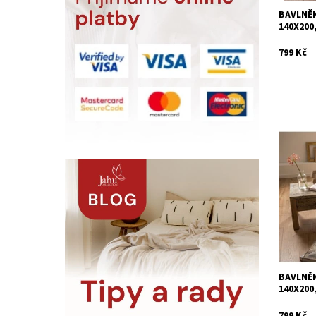
BAVLNĚN
140X200
799 Kč
Saténové
bavlny, 
motiv Sa
Dostupn
Kód:
BAVLNĚN
140X200
799 Kč