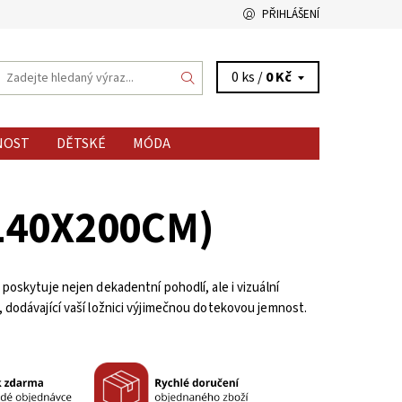
PŘIHLÁŠENÍ
0 ks /
0 Kč
NOST
DĚTSKÉ
MÓDA
140X200CM)
oskytuje nejen dekadentní pohodlí, ale i vizuální
 dodávající vaší ložnici výjimečnou dotekovou jemnost.