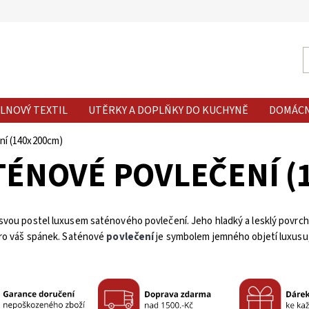
LNOVÝ TEXTIL
UTĚRKY A DOPLŇKY DO KUCHYNĚ
DOMÁC
ní (140x200cm)
TÉNOVÉ POVLEČENÍ (
vou postel luxusem saténového povlečení. Jeho hladký a lesklý povrch p
pro váš spánek. Saténové
povlečení
je symbolem jemného objetí luxusu,