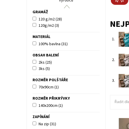
výrobců
GRAMÁŽ
120 g/m2
(28)
NEJ
120g/m2
(3)
MATERIÁL
1.
100% bavlna
(31)
OBSAH BALENÍ
2.
2ks
(25)
3ks
(5)
ROZMĚR POLŠTÁŘE
3.
70x90cm
(1)
ROZMĚR PŘIKRÝVKY
Řadit dl
140x200cm
(1)
ZAPÍNÁNÍ
Na zip
(31)
Saténové