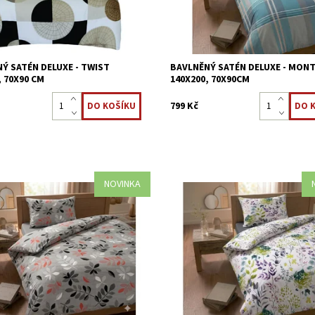
Ý SATÉN DELUXE - TWIST
BAVLNĚNÝ SATÉN DELUXE - MON
, 70X90 CM
140X200, 70X90CM
799 Kč
NOVINKA
 povlečení z nejjemnější 100%
Saténové povlečení z nejjemnější
na dotek příjemné. Jarní květinový
bavlny, na dotek příjemné. Jarní k
ténová úprava Zipové zapínání
motiv Saténová úprava Zipové zap
ost:
Skladem >5 ks
Dostupnost:
Skladem >5 ks
8595248438941
Kód:
8595248438934