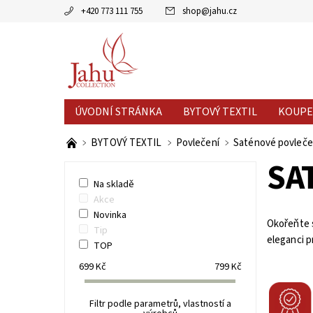
+420 773 111 755
shop
@
jahu.cz
ÚVODNÍ STRÁNKA
BYTOVÝ TEXTIL
KOUPE
AKCE MĚSÍCE
VÝPRODEJ %
BYTOVÝ TEXTIL
Povlečení
Saténové povleče
SA
Na skladě
Akce
Novinka
Okořeňte s
Tip
eleganci 
TOP
699
Kč
799
Kč
Filtr podle parametrů, vlastností a