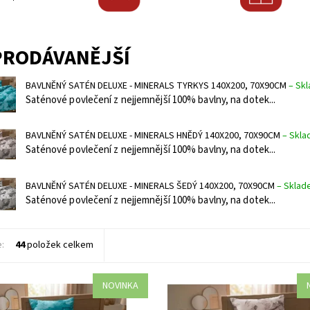
PRODÁVANĚJŠÍ
BAVLNĚNÝ SATÉN DELUXE - MINERALS TYRKYS 140X200, 70X90CM
–
Sk
Saténové povlečení z nejjemnější 100% bavlny, na dotek...
BAVLNĚNÝ SATÉN DELUXE - MINERALS HNĚDÝ 140X200, 70X90CM
–
Skla
Saténové povlečení z nejjemnější 100% bavlny, na dotek...
BAVLNĚNÝ SATÉN DELUXE - MINERALS ŠEDÝ 140X200, 70X90CM
–
Sklad
Saténové povlečení z nejjemnější 100% bavlny, na dotek...
e:
44
položek celkem
NOVINKA
 povlečení z nejjemnější 100%
Saténové povlečení z nejjemnější