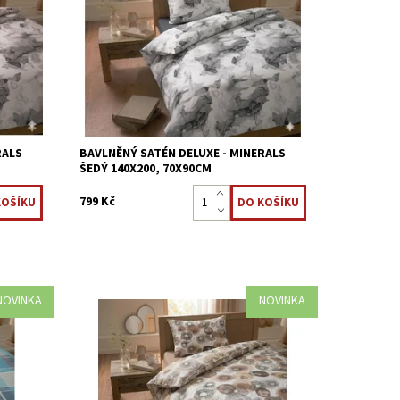
í motiv
bavlny, na dotek příjemné. jednoduchý
motiv Saténová úprava Zipové zapínání
Dostupnost:
Skladem >5 ks
Kód:
8595248438873
RALS
BAVLNĚNÝ SATÉN DELUXE - MINERALS
ŠEDÝ 140X200, 70X90CM
799 Kč
NOVINKA
NOVINKA
 100%
Saténové povlečení z nejjemnější 100%
otiv
bavlny, na dotek příjemné. Přírodní motiv
Saténová úprava Zipové zapínání
Dostupnost:
Skladem >5 ks
Kód:
8595248438972