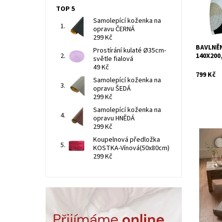
TOP 5
Samolepící koženka na
opravu ČERNÁ
299 Kč
BAVLNĚN
Prostírání kulaté Ø35cm-
140X200
světle fialová
49 Kč
799 Kč
Samolepící koženka na
opravu ŠEDÁ
299 Kč
Samolepící koženka na
opravu HNĚDÁ
299 Kč
Koupelnová předložka
Saténové
KOSTKA-Vínová(50x80cm)
bavlny, 
299 Kč
motiv Sa
Dostupn
Kód: