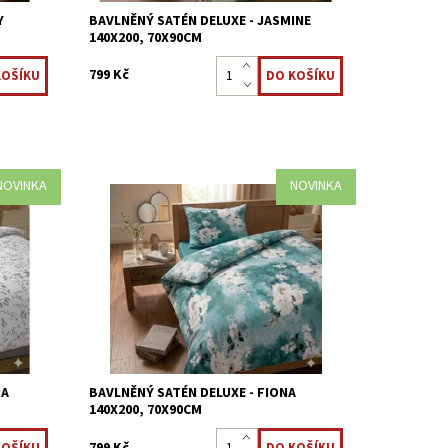
Y
BAVLNĚNÝ SATÉN DELUXE - JASMINE
140X200, 70X90CM
799 Kč
NOVINKA
NOVINKA
 100%
Saténové povlečení z nejjemnější 100%
větinový
bavlny, na dotek příjemné. Jarní květinový
ínání
motiv Saténová úprava Zipové zapínání
Dostupnost:
Skladem >5 ks
Kód:
8595248439016
IA
BAVLNĚNÝ SATÉN DELUXE - FIONA
140X200, 70X90CM
799 Kč