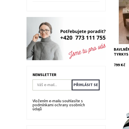
bavlny, 
motiv Sa
Dostupn
Kód:
BAVLNĚN
TYRKYS 
799 Kč
NEWSLETTER
Vložením e-mailu souhlasíte s
podmínkami ochrany osobních
Saténové
údajů
bavlny, 
Saténová
Dostupn
Kód: