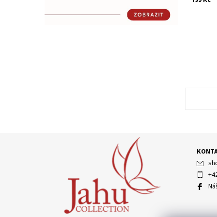
KONT
sh
+4
Ná