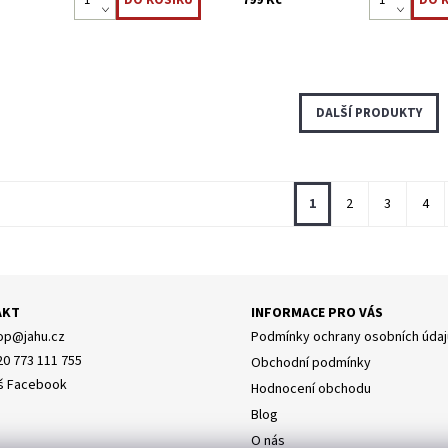
DALŠÍ PRODUKTY
1
2
3
4
AKT
INFORMACE PRO VÁS
op
@
jahu.cz
Podmínky ochrany osobních údaj
20 773 111 755
Obchodní podmínky
š Facebook
Hodnocení obchodu
Blog
O nás