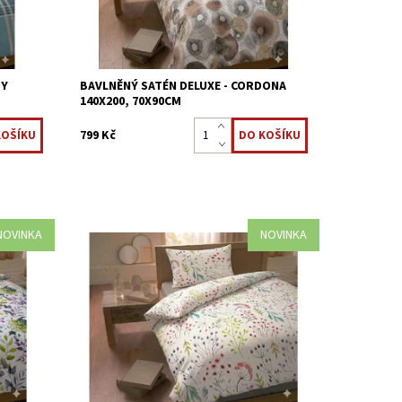
TY
BAVLNĚNÝ SATÉN DELUXE - CORDONA
140X200, 70X90CM
799 Kč
NOVINKA
NOVINKA
 100%
Saténové povlečení z nejjemnější 100%
větinový
bavlny, na dotek příjemné. Jarní květinový
ínání
motiv Saténová úprava Zipové zapínání
Dostupnost:
Skladem >5 ks
Kód:
8595248438910