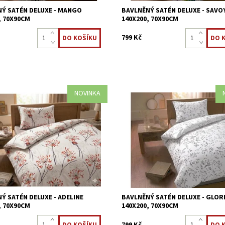
Ý SATÉN DELUXE - MANGO
BAVLNĚNÝ SATÉN DELUXE - SAVO
, 70X90CM
140X200, 70X90CM
799 Kč
NOVINKA
 povlečení z nejjemnější 100%
Saténové povlečení z nejjemnější
na dotek příjemné. Jarní květinový
bavlny, na dotek příjemné. Jarní k
ténová úprava Zipové zapínání
motiv Saténová úprava Zipové zap
ost:
Skladem >5 ks
Dostupnost:
Skladem >5 ks
8595248438897
Kód:
8595248438965
Ý SATÉN DELUXE - ADELINE
BAVLNĚNÝ SATÉN DELUXE - GLOR
, 70X90CM
140X200, 70X90CM
799 Kč