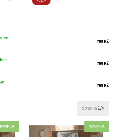
ladem
799 Kč
dem
799 Kč
em
799 Kč
Stránka
1/4
NOVINKA
NOVINKA
 100%
Saténové povlečení z nejjemnější 100%