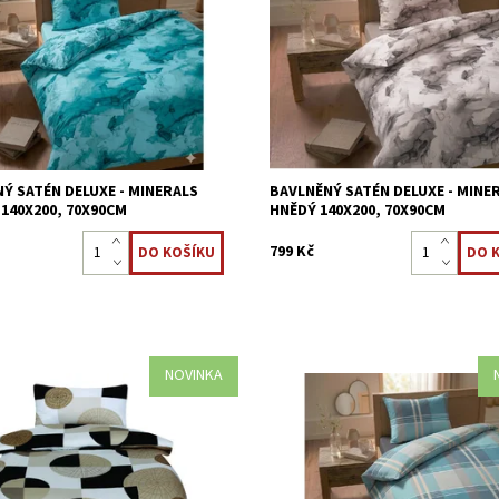
na dotek příjemné. jednoduchý
bavlny, na dotek příjemné. Přírodn
ténová úprava Zipové zapínání
Saténová úprava Zipové zapínání
ost:
Skladem >5 ks
Dostupnost:
Skladem >5 ks
8595248438958
Kód:
8595248438927
Ý SATÉN DELUXE - MINERALS
BAVLNĚNÝ SATÉN DELUXE - MINE
140X200, 70X90CM
HNĚDÝ 140X200, 70X90CM
799 Kč
NOVINKA
 povlečení z nejjemnější 100%
Saténové povlečení z nejjemnější
na dotek příjemné. Přírodní motiv
bavlny, na dotek příjemné. Jarní m
 úprava Zipové zapínání
Saténová úprava Zipové zapínání
ost:
Skladem >5 ks
Dostupnost:
Skladem >5 ks
8595248439009
Kód:
8595248438996