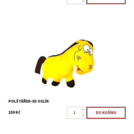
Každý z nás ví, že děti milují měkké a plyšové materiály. Plyšové
polštáře jsou věci, které pomáhají našim dětem usnout, uklidnit
je a dát pocit bezpečí. Měkký tvarovaný 3D...
Dostupnost:
Skladem 5 ks
Kód:
22323866
POLŠTÁŘEK-3D OSLÍK
159 Kč