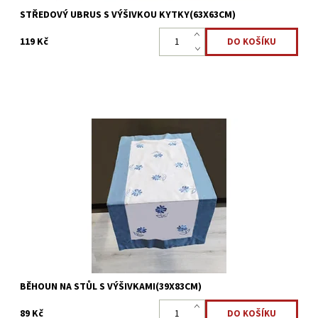
STŘEDOVÝ UBRUS S VÝŠIVKOU KYTKY(63X63CM)
119 Kč
Dekorační běhoun na stůl s výšivkou kytek. Je velmi praktickým a
moderním doplňkem jídelního či konferenčního stolu.
Dostupnost:
Skladem >5 ks
Kód:
22323882
BĚHOUN NA STŮL S VÝŠIVKAMI(39X83CM)
89 Kč