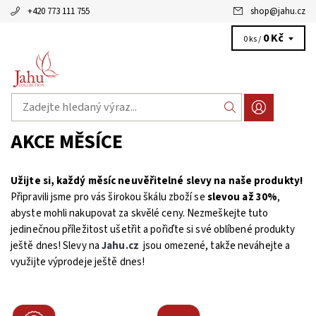
+420 773 111 755
shop
@
jahu.cz
0 Kč
0 ks /
AKCE MĚSÍCE
Užijte si, každý měsíc neuvěřitelné slevy na naše produkty!
Připravili jsme pro vás širokou škálu zboží se
slevou až 30%
,
abyste mohli nakupovat za skvělé ceny. Nezmeškejte tuto
jedinečnou příležitost ušetřit a pořiďte si své oblíbené produkty
ještě dnes! Slevy na
Jahu.cz
jsou omezené, takže neváhejte a
využijte výprodeje ještě dnes!