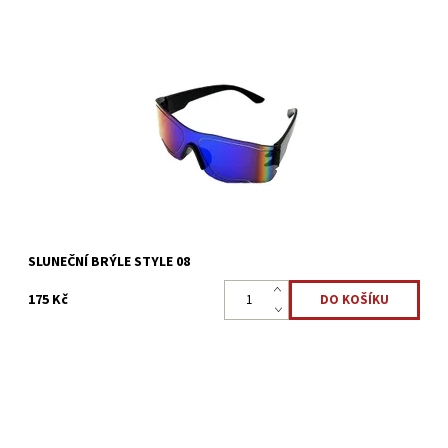
Sportovní slunečné brýle STYLE 08 ideální na kolo, brusle i na
obyčejnou procházku.
Dostupnost:
Skladem 5 ks
Kód:
3485
SLUNEČNÍ BRÝLE STYLE 08
175 Kč
Jak ochránit oči před silným slunečním světlem? Stylové brýle