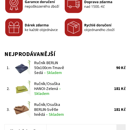
NEJPRODÁVANĚJŠÍ
Ručník BERLIN
1.
50x100cm-Tmavě
90 Kč
šedá
–
Skladem
Ručník/Osuška
2.
HANOI-Zelená
–
181 Kč
Skladem
Ručník/Osuška
3.
BERLIN-Světle
181 Kč
hnědá
–
Skladem