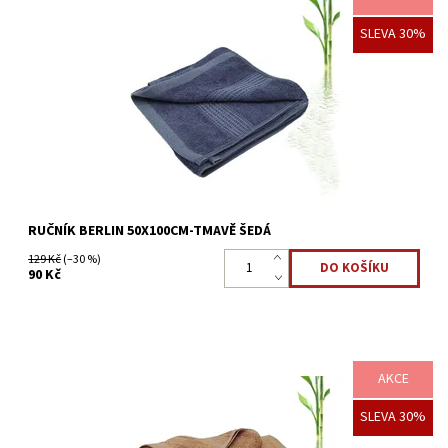
Bambusové ručníky jsou vyrobeny z bambusového vlákna a
SLEVA 30%
bavlny. Hedvábně měkký až 4x savější, vhodné i pro alergiky.
Dostupnost:
Skladem >5 ks
Kód:
3555
RUČNÍK BERLIN 50X100CM-TMAVĚ ŠEDÁ
129 Kč
(–30 %)
90 Kč
AKCE
Bambusové ručníky a osušky jsou vyrobeny z bambusového
SLEVA 30%
vlákna a bavlny. Hedvábně měkký až 4x savější, vhodné i pro
alergiky.