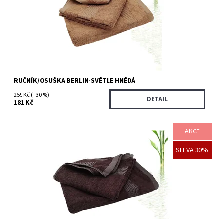
Dostupnost:
Skladem >5 ks
Kód:
3549/70X
RUČNÍK/OSUŠKA BERLIN-SVĚTLE HNĚDÁ
259 Kč
(–30 %)
DETAIL
181 Kč
AKCE
Bambusové ručníky a osušky jsou vyrobeny z bambusového
SLEVA 30%
vlákna a bavlny. Hedvábně měkký až 4x savější, vhodné i pro
alergiky.
Dostupnost:
Skladem 5 ks
Kód:
3546/50X