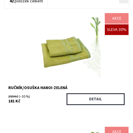
42
položek celkem
AKCE
Bambusové ručníky a osušky jsou vyrobeny z bambusového
SLEVA 30%
vlákna a bavlny. Hedvábně měkký až 4x savější, vhodné i pro
alergiky.
Dostupnost:
Skladem >5 ks
Kód:
3621/70X
RUČNÍK/OSUŠKA HANOI-ZELENÁ
259 Kč
(–30 %)
DETAIL
181 Kč
AKCE