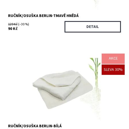
RUČNÍK/OSUŠKA BERLIN-TMAVĚ HNĚDÁ
129 Kč
(–30 %)
DETAIL
90 Kč
AKCE
Bambusové ručníky a osušky jsou vyrobeny z bambusového
SLEVA 30%
vlákna a bavlny. Hedvábně měkký až 4x savější, vhodné i pro
alergiky.
Dostupnost:
Skladem >5 ks
Kód:
3543/50X
RUČNÍK/OSUŠKA BERLIN-BÍLÁ