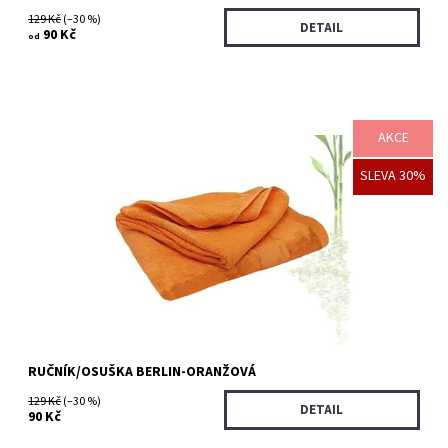
129 Kč
(–30 %)
DETAIL
90 Kč
od
AKCE
Bambusové ručníky a osušky jsou vyrobeny z bambusového
SLEVA 30%
vlákna a bavlny. Hedvábně měkký až 4x savější, vhodné i pro
alergiky.
Dostupnost:
Skladem >5 ks
Kód:
3540/50X
RUČNÍK/OSUŠKA BERLIN-ORANŽOVÁ
129 Kč
(–30 %)
DETAIL
90 Kč