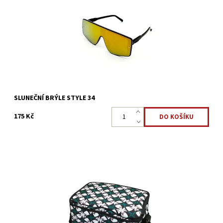
vhodné pro sportovní aktivity i zábavu, sluneční brýle STYLE
34 mají lehké a odolné...
Dostupnost:
Skladem >5 ks
Kód:
3484
SLUNEČNÍ BRÝLE STYLE 34
175 Kč
Často jezdíte kempovat, na pláž nebo na piknik, ale nevíte, do
čeho zabalit svačinu a pití? Pro tyto výlety je ideální termotaška,
která je ideální pro přepravu nákupu nebo...
Dostupnost:
Skladem 5 ks