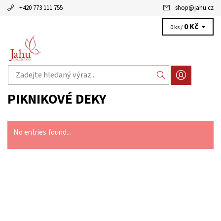
+420 773 111 755
shop
@
jahu.cz
0 Kč
0 ks /
PIKNIKOVÉ DEKY
No entries found...