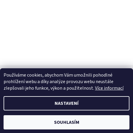
Používáme cookies, abychom Vám umožnili pohodlné
prohlížení webu a díky analýze provozu webu neustále
zlepšovali jeho funkce, výkon a použitelnost.
Více informací
2026 © Jahu.cz, všechna práva vyhrazena
Vytvořil Shoptet
NASTAVENÍ
SOUHLASÍM