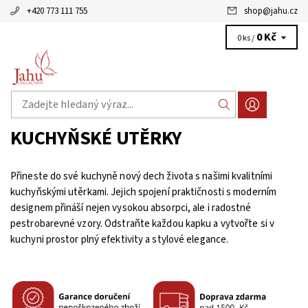
+420 773 111 755
shop
@
jahu.cz
0 Kč
0 ks /
KUCHYŇSKÉ UTĚRKY
Přineste do své kuchyně nový dech života s našimi kvalitními
kuchyňskými utěrkami. Jejich spojení praktičnosti s moderním
designem přináší nejen vysokou absorpci, ale i radostné
pestrobarevné vzory. Odstraňte každou kapku a vytvořte si v
kuchyni prostor plný efektivity a stylové elegance.