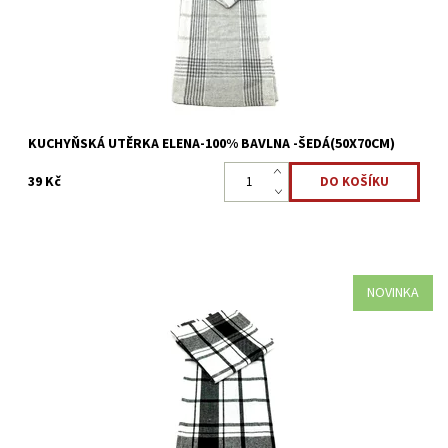
Dostupnost:
Skladem >5 ks
Kód:
22323746
KUCHYŇSKÁ UTĚRKA ELENA-100% BAVLNA -ŠEDÁ(50X70CM)
39 Kč
NOVINKA
Kuchyňská utěrka je vyrobena ze 100%bavlny. Utěrka Vám bude
sloužit mnoho let a to včetně zachování její barevnosti a to ocení
nejen hospodyňka ve své kuchyni
Dostupnost:
Skladem >5 ks
Kód:
22323740