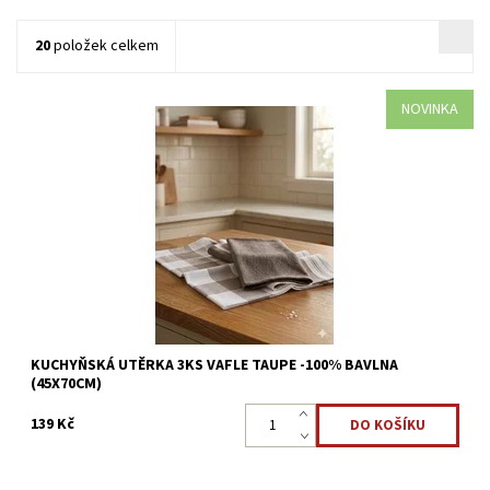
20
položek celkem
NOVINKA
Sada kuchyňských utěrek 100% bavlna vafle taupe
Dostupnost:
Skladem >5 ks
Kód:
8595248439757
KUCHYŇSKÁ UTĚRKA 3KS VAFLE TAUPE -100% BAVLNA
(45X70CM)
139 Kč