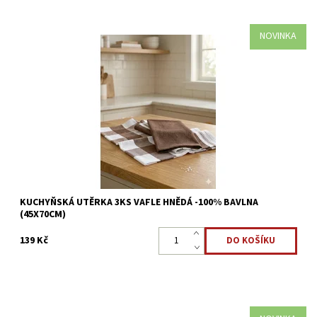
NOVINKA
Sada kuchyňských utěrek 100% bavlna vafle hnědá
Dostupnost:
Skladem >5 ks
Kód:
8595248439740
KUCHYŇSKÁ UTĚRKA 3KS VAFLE HNĚDÁ -100% BAVLNA
(45X70CM)
139 Kč