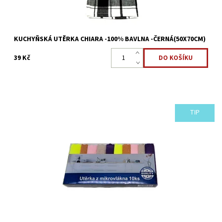
KUCHYŇSKÁ UTĚRKA CHIARA -100% BAVLNA -ČERNÁ(50X70CM)
39 Kč
TIP
Sada 10 utěrek z mikrovlákna je určena pro rychlý a efektivní
úklid v domácnosti, čistí a leští současně. Díky tisícům malých
vláken lze odstranit...
Dostupnost:
Skladem >5 ks
Kód:
2382