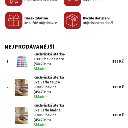
NEJPRODÁVANĚJŠÍ
Kuchyňská utěrka-
100% bavlna Káro
1.
199 Kč
(50x70cm)
–
Skladem
Kuchyňská utěrka
3ks vafle taupe
2.
-100% bavlna
139 Kč
(45x70cm)
–
Skladem
Kuchyňská utěrka
3ks vafle hnědá
3.
-100% bavlna
139 Kč
(45x70cm)
–
Skladem