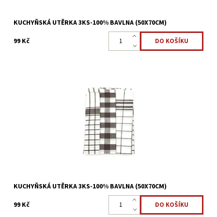
KUCHYŇSKÁ UTĚRKA 3KS-100% BAVLNA (50X70CM)
99 Kč
Sada kuchyňských utěrek 100% bavlna Rozměr 50x70cm
Dostupnost:
Skladem >5 ks
Kód:
22323846
KUCHYŇSKÁ UTĚRKA 3KS-100% BAVLNA (50X70CM)
99 Kč