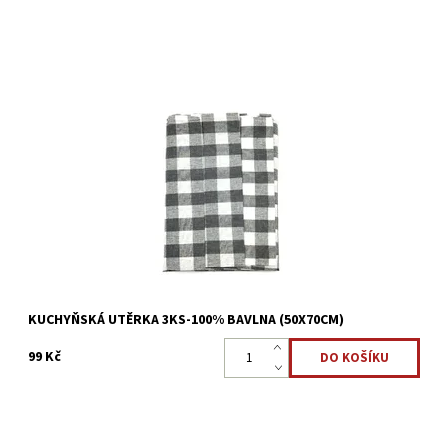
Sada kuchyňských utěrek 100% bavlna Rozměr 50x70cm
Dostupnost:
Skladem >5 ks
Kód:
22323845
KUCHYŇSKÁ UTĚRKA 3KS-100% BAVLNA (50X70CM)
99 Kč