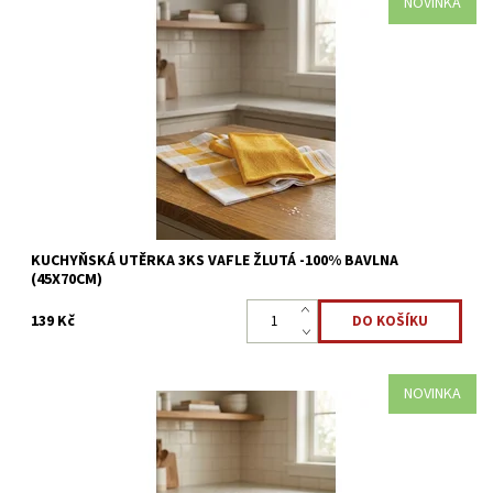
NOVINKA
Sada kuchyňských utěrek 100% bavlna vafle žlutá
Dostupnost:
Skladem >5 ks
Kód:
8595248439733
KUCHYŇSKÁ UTĚRKA 3KS VAFLE ŽLUTÁ -100% BAVLNA
(45X70CM)
139 Kč
NOVINKA
Sada kuchyňských utěrek 100% bavlna vafle zelená
Dostupnost:
Skladem >5 ks
Kód:
8595248439726