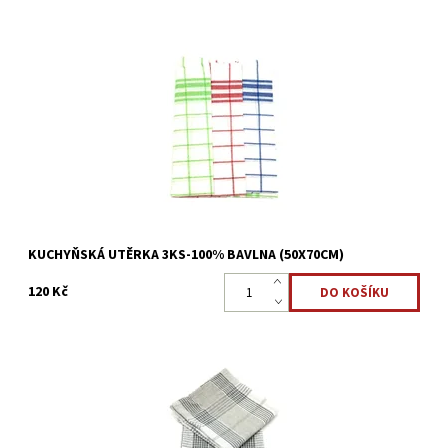
Sada kuchyňských utěrek 100% bavlna - Mix barev
Dostupnost:
Skladem >5 ks
Kód:
22323844
KUCHYŇSKÁ UTĚRKA 3KS-100% BAVLNA (50X70CM)
120 Kč
Kuchyňská utěrka je vyrobena ze 100%bavlny. Utěrka Vám bude
sloužit mnoho let a to včetně zachování její barevnosti a to ocení
nejen hospodyňka ve své kuchyni