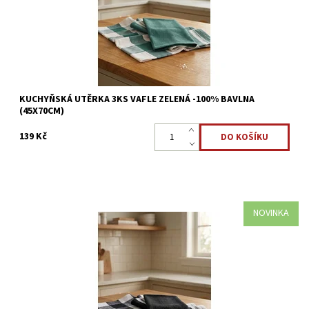
KUCHYŇSKÁ UTĚRKA 3KS VAFLE ZELENÁ -100% BAVLNA
(45X70CM)
139 Kč
NOVINKA
Sada kuchyňských utěrek 100% bavlna vafle černá
Dostupnost:
Skladem >5 ks
Kód:
8595248439719