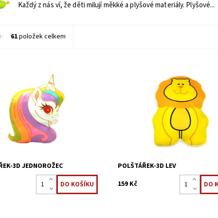
Každý z nás ví, že děti milují měkké a plyšové materiály. Plyšové...
e:
61
položek celkem
ný 3D polštářek JEDNOROŽEC s
Každý z nás ví, že děti milují měkk
nným motivem s výplní z dutého
plyšové materiály. Plyšové polštá
Polštářek může zároveň sloužit
věci, které pomáhají našim dětem
ka, kterou si každé dítě oblíbí.
uklidnit je a dát pocit bezpečí. Mě
tvarovaný 3D...
ost:
Skladem 5 ks
Dostupnost:
Skladem 5 ks
22323876
Kód:
22323869
ŘEK-3D JEDNOROŽEC
POLŠTÁŘEK-3D LEV
159 Kč