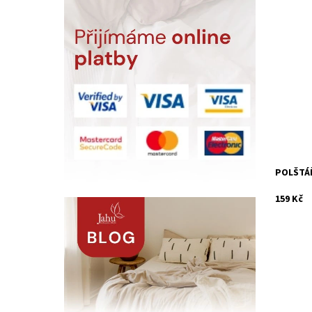
Každý z n
plyšové 
věci, kt
uklidnit 
tvarovaný
Dostupn
Kód:
POLŠTÁŘ
159 Kč
Malý kul
pohádko