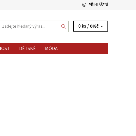
PŘIHLÁŠENÍ
0 ks /
0 Kč
NOST
DĚTSKÉ
MÓDA