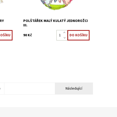
Kód:
22323849
RY
POLŠTÁŘEK MALÝ KULATÝ JEDNOROŽCI
III.
90 Kč
6
Následující