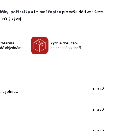
lňky
,
polštářky
a i
zimní čepice
pro vaše děti ve všech
pečný vývoj.
159 Kč
ýplní z...
159 Kč