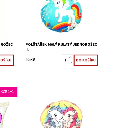
vašemu děťátku milou společnost
tách.
v pokojíčku, v postýlce, i na cestách.
Dostupnost:
Skladem 5 ks
Kód:
22323852
OROŽEC
POLŠTÁŘEK MALÝ KULATÝ JEDNOROŽEC
II.
90 Kč
AKCE 1+1
a a
Malý kulatý polštářek oblíbeného
. Měnící
pohádkového jednorožce bude dělat
vašemu děťátku milou společnost
žce
v pokojíčku, v postýlce, i na cestách.
.
Dostupnost:
Skladem 5 ks