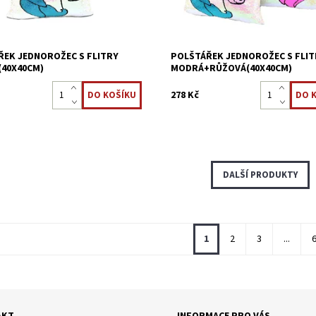
22323851
Kód:
22323850
ŘEK JEDNOROŽEC S FLITRY
POLŠTÁŘEK JEDNOROŽEC S FLIT
(40X40CM)
MODRÁ+RŮŽOVÁ(40X40CM)
278 Kč
DALŠÍ PRODUKTY
1
2
3
...
AKT
INFORMACE PRO VÁS