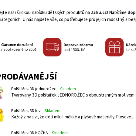
jte naši širokou nabídku dětských produktů na
Jahu.cz
! Nabízíme
dop
ategoriích. U nás najdete vše, co potřebujete pro jejich radostný a bez
PRODÁVANĚJŠÍ
Polštářek-3D jednorožec
–
Skladem
Tvarovaný 3D polštářek JEDNOROŽEC s oboustranným motivem s v
Polštářek-3D lev
–
Skladem
Každý z nás ví, že děti milují měkké a plyšové materiály. Plyšové...
Polštářek-3D KOČKA
–
Skladem