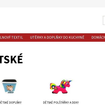
LNOVÝ TEXTIL
UTĚRKY A DOPLŇKY DO KUCHYNĚ
DOMÁC
TSKÉ
DĚTSKÉ DOPLŇKY
DĚTSKÉ POLŠTÁŘKY A DEKY