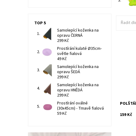
3.
Řadit dl
TOP 5
Samolepící koženka na
opravu ČERNÁ
299 Kč
Prostírání kulaté Ø35cm-
Tvarova
světle fialová
oboustra
49 Kč
vlákna. 
jako hrač
Samolepící koženka na
opravu ŠEDÁ
Dostupn
299 Kč
Kód:
Samolepící koženka na
opravu HNĚDÁ
299 Kč
Prostírání oválné
POLŠTÁ
(30x45cm) - Tmavě fialová
59 Kč
159 Kč