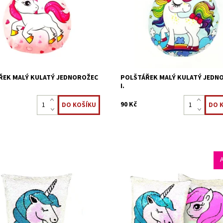
ěťátku milou společnost
vašemu děťátku milou společnost
čku, v postýlce, i na cestách.
v pokojíčku, v postýlce, i na ces
ost:
Skladem 4 ks
Dostupnost:
Skladem 3 ks
22323856
Kód:
22323853
ŘEK MALÝ KULATÝ JEDNOROŽEC
POLŠTÁŘEK MALÝ KULATÝ JEDN
I.
90 Kč
odrý polštářek s flitry oblíbeného
Každé zvířátko potřebuje kamarád
vého jednorožce bude dělat
proto máme pro Vás 2ks polštářků
ěťátku milou společnost
modrý a růžový polštářek s flitry
ku, v postýlce, i na cestách,
oblíbeného pohádkového jednoro
e třpytí.
bude dělat vašemu děťátku milou..
ost:
Skladem >5 ks
Dostupnost:
Skladem 4 ks