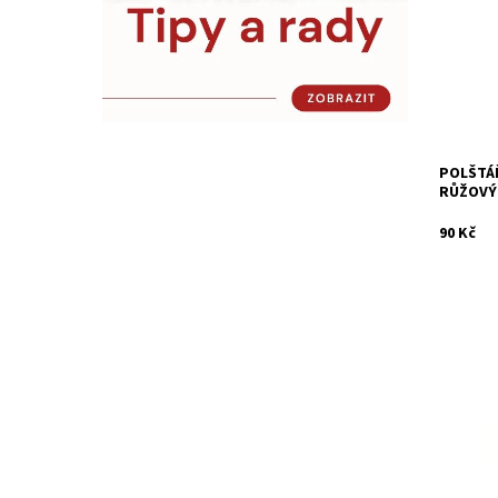
vašemu d
v pokojí
Dostupn
Kód:
POLŠTÁ
RŮŽOVÝ
90 Kč
Měnící m
pohádko
vašemu d
v pokojíč
krásně s
Dostupn