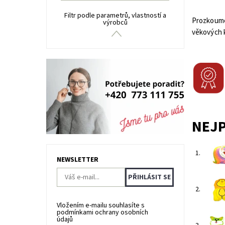
Filtr podle parametrů, vlastností a
Prozkoume
výrobců
věkových k
NEJ
1.
NEWSLETTER
2.
Vložením e-mailu souhlasíte s
podmínkami ochrany osobních
údajů