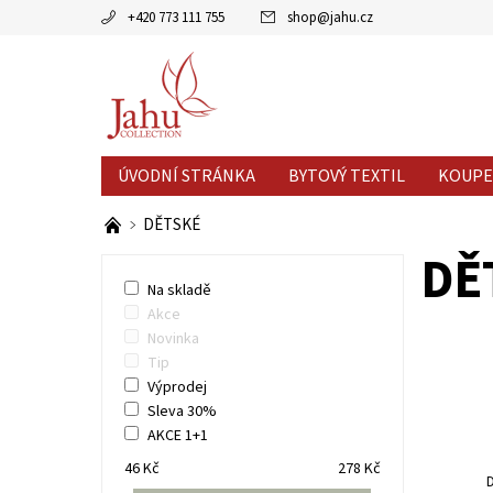
+420 773 111 755
shop
@
jahu.cz
ÚVODNÍ STRÁNKA
BYTOVÝ TEXTIL
KOUPE
AKCE MĚSÍCE
VÝPRODEJ %
DĚTSKÉ
DĚ
Na skladě
Akce
Novinka
Tip
Výprodej
Sleva 30%
AKCE 1+1
46
Kč
278
Kč