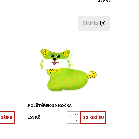
159 Kč
Stránka
1/6
é a
Každý z nás ví, že děti milují měkké a
ře jsou
plyšové materiály. Plyšové polštáře jsou
 usnout,
věci, které pomáhají našim dětem usnout,
kký
uklidnit je a dát pocit bezpečí. Měkký
tvarovaný 3D...
Dostupnost:
Skladem 4 ks
Kód:
22323868
POLŠTÁŘEK-3D KOČKA
159 Kč