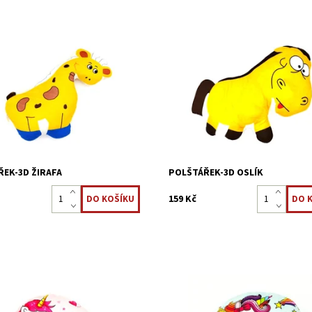
ás ví, že děti milují měkké a
Každý z nás ví, že děti milují měkk
materiály. Plyšové polštáře jsou
plyšové materiály. Plyšové polštá
eré pomáhají našim dětem usnout,
věci, které pomáhají našim dětem
je a dát pocit bezpečí. Měkký
uklidnit je a dát pocit bezpečí. Mě
 3D...
tvarovaný 3D...
ost:
Skladem 5 ks
Dostupnost:
Skladem 5 ks
22323867
Kód:
22323866
EK-3D ŽIRAFA
POLŠTÁŘEK-3D OSLÍK
159 Kč
atý polštářek oblíbeného
Malý kulatý polštářek oblíbeného
vého jednorožce bude dělat
pohádkového jednorožce bude dě