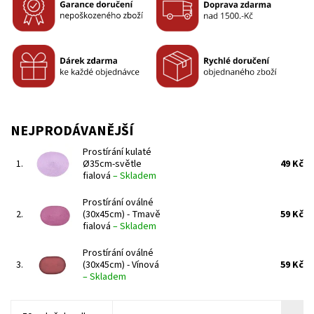
NEJPRODÁVANĚJŠÍ
Prostírání kulaté
1.
Ø35cm-světle
49 Kč
fialová
–
Skladem
Prostírání oválné
2.
(30x45cm) - Tmavě
59 Kč
fialová
–
Skladem
Prostírání oválné
3.
(30x45cm) - Vínová
59 Kč
–
Skladem