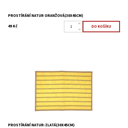
PROSTÍRÁNÍ NATUR ORANŽOVÁ(30X45CM)
49 Kč
Moderní prostírání pro běžné i slavnostní stolování
Dostupnost:
Skladem >5 ks
Kód:
22323890
PROSTÍRÁNÍ NATUR-ZLATÁ(30X45CM)