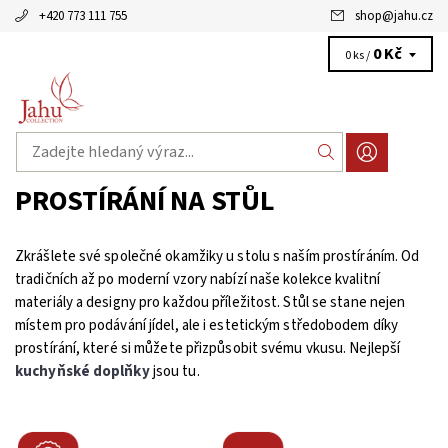
+420 773 111 755
shop
@
jahu.cz
0 Kč
0 ks /
PROSTÍRÁNÍ NA STŮL
Zkrášlete své společné okamžiky u stolu s naším prostíráním. Od
tradičních až po moderní vzory nabízí naše kolekce kvalitní
materiály a designy pro každou příležitost. Stůl se stane nejen
místem pro podávání jídel, ale i estetickým středobodem díky
prostírání, které si můžete přizpůsobit svému vkusu. Nejlepší
kuchyňské doplňky
jsou tu.