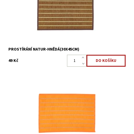
Kód:
22323892
PROSTÍRÁNÍ NATUR-HNĚDÁ(30X45CM)
49 Kč
Moderní prostírání pro běžné i slavnostní stolování
Dostupnost:
Skladem >5 ks
Kód:
22323891