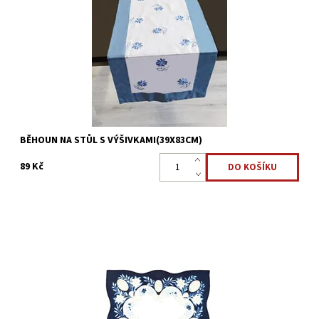
moderním doplňkem jídelního či konferenčního stolu.
Dostupnost:
Skladem >5 ks
Kód:
22323882
BĚHOUN NA STŮL S VÝŠIVKAMI(39X83CM)
89 Kč
Velikonoční prostírání pro ochranu a ozdobu kuchyňského stolu.
Dostupnost:
Skladem 4 ks
Kód:
22323880