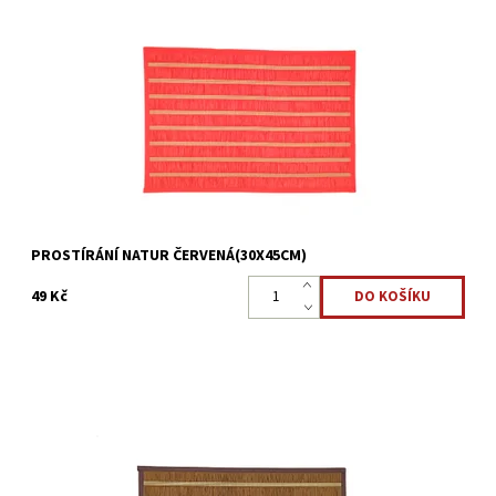
Moderní prostírání pro běžné i slavnostní stolování
Dostupnost:
Skladem >5 ks
Kód:
22323893
PROSTÍRÁNÍ NATUR ČERVENÁ(30X45CM)
49 Kč
Moderní prostírání pro běžné i slavnostní stolování
Dostupnost:
Skladem 2 ks