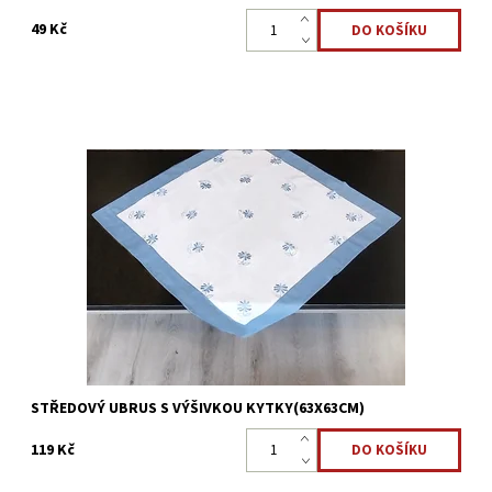
49 Kč
Krásný ubrus s bohatou výšivkou KYTIČEK a s lemováním. Je
velmi praktickým a moderním doplňkem jídelního či
konferenčního stolu.
Dostupnost:
Skladem >5 ks
Kód:
22323884
STŘEDOVÝ UBRUS S VÝŠIVKOU KYTKY(63X63CM)
119 Kč