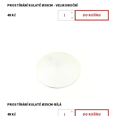
PROSTÍRÁNÍ KULATÉ Ø30CM - VELIKONOČNÍ
49 Kč
Kulaté prostírání Ø35cm pro ochranu a ozdobu kuchyňského
stolu.
Dostupnost:
Skladem >5 ks
Kód:
2727/TMA10
PROSTÍRÁNÍ KULATÉ Ø35CM-BÍLÁ
49 Kč