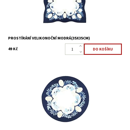
PROSTÍRÁNÍ VELIKONOČNÍ MODRÁ(35X35CM)
49 Kč
Kulaté prostírání Ø30cm pro ochranu a ozdobu kuchyňského
stolu.
Dostupnost:
Skladem >5 ks
Kód:
22323879