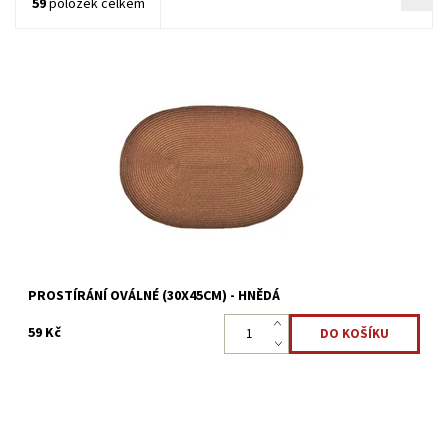
59
položek celkem
Moderní prostírání tkané copánkovým vzorem z umělé tkaniny do
oválného tvaru.
Dostupnost:
Skladem >5 ks
Kód:
3621/70X2
PROSTÍRÁNÍ OVÁLNÉ (30X45CM) - HNĚDÁ
59 Kč