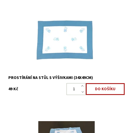
Prostírání na stůl s výšivkami kytek.Je velmi praktickým a
moderním doplňkem jídelního či konferenčního stolu.
Dostupnost:
Skladem >5 ks
Kód:
22323883
PROSTÍRÁNÍ NA STŮL S VÝŠIVKAMI (34X49CM)
49 Kč
Dekorační běhoun na stůl s výšivkou kytek. Je velmi praktickým a