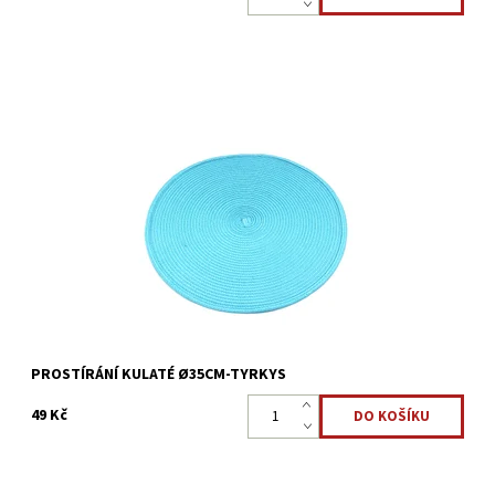
Kulaté prostírání Ø35cm pro ochranu a ozdobu kuchyňského
stolu.
Dostupnost:
Skladem >5 ks
Kód:
2727/TMA9
PROSTÍRÁNÍ KULATÉ Ø35CM-TYRKYS
49 Kč