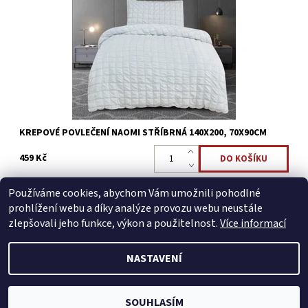
který vytváří zajímavou strukturu na povrchu látky. Krepový
materiál má typickou lehce zvlněnou texturu, která povlečení...
Dostupnost:
Skladem >5 ks
Kód:
8595248438477
KREPOVÉ POVLEČENÍ NAOMI STŘÍBRNÁ 140X200, 70X90CM
459 Kč
Používáme cookies, abychom Vám umožnili pohodlné
prohlížení webu a díky analýze provozu webu neustále
zlepšovali jeho funkce, výkon a použitelnost.
Více informací
NASTAVENÍ
2026 © Jahu.cz, všechna práva vyhrazena
Vytvořil Shoptet
SOUHLASÍM