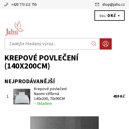
+420 773 111 755
shop
@
jahu.cz
0 Kč
0 ks /
KREPOVÉ POVLEČENÍ
(140X200CM)
NEJPRODÁVANĚJŠÍ
Krepové povlečení
Naomi stříbrná
1.
459 Kč
140x200, 70x90CM
–
Skladem
Stříbrné krepové povlečení s jemným kostičkovým vzorem,