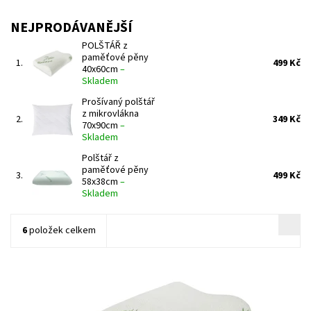
NEJPRODÁVANĚJŠÍ
POLŠTÁŘ z
paměťové pěny
1.
499 Kč
40x60cm
–
Skladem
Prošívaný polštář
z mikrovlákna
2.
349 Kč
70x90cm
–
Skladem
Polštář z
paměťové pěny
3.
499 Kč
58x38cm
–
Skladem
6
položek celkem
Pro ještě zdravější a pohodlnější spánek vám přinášíme Luxusní
anatomický polštář z paměťové pěny, který je vhodný pro