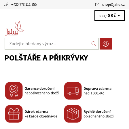
+420 773 111 755
shop
@
jahu.cz
0 Kč
0 ks /
POLŠTÁŘE A PŘIKRÝVKY