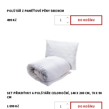
POLŠTÁŘ Z PAMĚŤOVÉ PĚNY 58X38CM
499 Kč
Celoroční set - přikrývka 140x200 a polštář 70x90cm, vám
spolehlivě poslouží po všechna roční období. Přizpůsobí se tvaru
těla a dobře ho izoluje, tím zajistí...
Dostupnost:
Skladem >5 ks
Kód:
3478
SET PŘIKRÝVKY A POLŠTÁŘE CELOROČNÍ, 140 X 200 CM, 70 X 90
CM
1 099 Kč