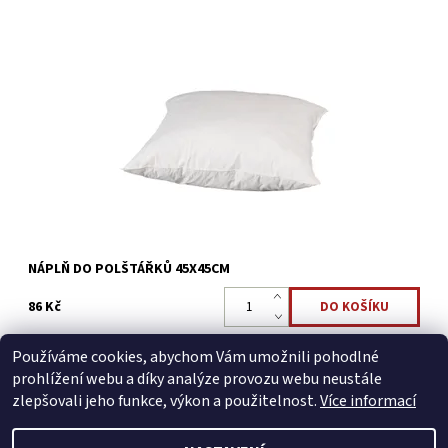
Náplň do polštářků, potah z netkané textílie 45x45cm
Dostupnost:
Skladem >5 ks
Kód:
16533507
NÁPLŇ DO POLŠTÁŘKŮ 45X45CM
86 Kč
Používáme cookies, abychom Vám umožnili pohodlné
prohlížení webu a díky analýze provozu webu neustále
zlepšovali jeho funkce, výkon a použitelnost.
Více informací