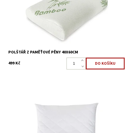
uvolnění a odlehčení krční páteře. ...
Dostupnost:
Skladem >5 ks
Kód:
3632
POLŠTÁŘ Z PAMĚŤOVÉ PĚNY 40X60CM
499 Kč
Polštář je základem zdravého spánku. Prošívaný polštář s výplní
z dutého vlákna poskytuje mimořádné pohodlí všem milovníkům
kvalitního a zdravého spánku. Vhodné...
Dostupnost:
Skladem >5 ks
Kód:
3627