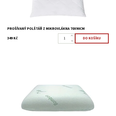
PROŠÍVANÝ POLŠTÁŘ Z MIKROVLÁKNA 70X90CM
349 Kč
Pro ještě zdravější a pohodlnější spánek vám přinášíme Luxusní
anatomický polštář z paměťové pěny, který je vhodný pro
uvolnění a odlehčení krční páteře. ...
Dostupnost:
Skladem >5 ks
Kód:
3609