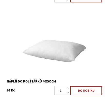
Náplň do polštářků, potah z netkané textílie 40x60cm
Dostupnost:
Skladem 2 ks
Kód:
22323894
NÁPLŇ DO POLŠTÁŘKŮ 40X60CM
98 Kč