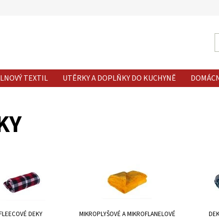
LNOVÝ TEXTIL
UTĚRKY A DOPLŇKY DO KUCHYNĚ
DOMÁC
KY
FLEECOVÉ DEKY
MIKROPLYŠOVÉ A MIKROFLANELOVÉ
DEK