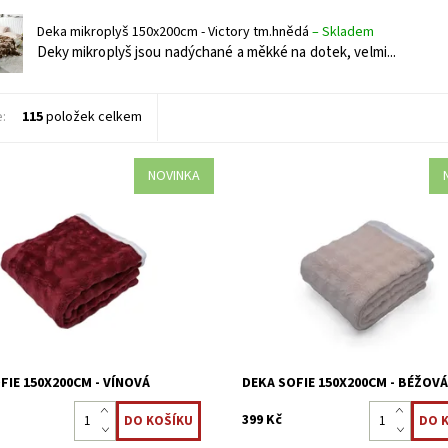
Deka mikroplyš 150x200cm - Victory tm.hnědá
–
Skladem
Deky mikroplyš jsou nadýchané a měkké na dotek, velmi...
e:
115
položek celkem
NOVINKA
roplyš jsou nadýchané a měkké
Deky mikroplyš jsou nadýchané a
, velmi příjemné, vhodná i pro
na dotek, velmi příjemné, vhodná i
alergiky.
ost:
Skladem >5 ks
Dostupnost:
Skladem >5 ks
8595248440784
Kód:
8595248440760
FIE 150X200CM - VÍNOVÁ
DEKA SOFIE 150X200CM - BÉŽOV
399 Kč