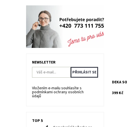
Deky mik
na dotek
alergiky.
Dostupn
Kód:
NEWSLETTER
DEKA SO
Vložením e-mailu souhlasíte s
podmínkami ochrany osobních
399 Kč
údajů
TOP 5