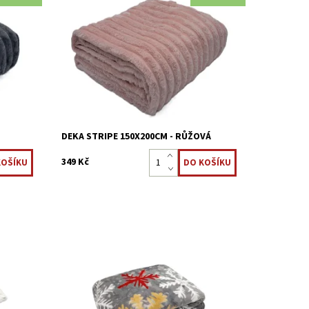
 měkké
Deky mikroplyš jsou nadýchané a měkké
 pro
na dotek, velmi příjemné, vhodná i pro
alergiky.
Dostupnost:
Skladem >5 ks
Kód:
8595248440913
DEKA STRIPE 150X200CM - RŮŽOVÁ
349 Kč
né
Deky mikroplyš jsou nadýchané a měkké
z druhé
na dotek, velmi příjemné, vhodná i pro
alergiky.
Dostupnost:
Skladem >5 ks