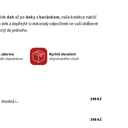
ých dek
až po
deky s beránkem
, naše kolekce nabízí
ch dek a dopřejte si dokonalý odpočinek ve vaší oblíbené
styl do jednoho.
399 Kč
vhodná i...
399 Kč