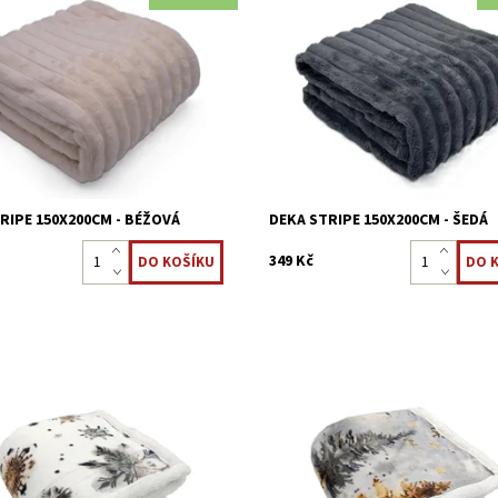
roplyš jsou nadýchané a měkké
Deky mikroplyš jsou nadýchané a
, velmi příjemné, vhodná i pro
na dotek, velmi příjemné, vhodná i
alergiky.
ost:
Skladem >5 ks
Dostupnost:
Skladem >5 ks
8595248440890
Kód:
8595248440920
RIPE 150X200CM - BÉŽOVÁ
DEKA STRIPE 150X200CM - ŠEDÁ
349 Kč
á deka u které vás z jedné
Beránková deka u které vás z jed
ohladí měkký mikroplyš a z druhé
strany pohladí měkký mikroplyš a 
eje "beránek". Perfektním
vás zahřeje "beránek". Perfektním
 do každého interiéru.
doplňkem do každého interiéru.