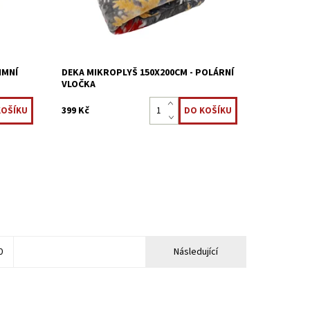
Kód:
8595248439559
IMNÍ
DEKA MIKROPLYŠ 150X200CM - POLÁRNÍ
VLOČKA
399 Kč
0
Následující