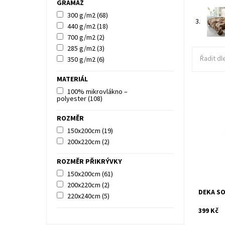
GRAMÁŽ
300 g/m2
(68)
3.
440 g/m2
(18)
700 g/m2
(2)
285 g/m2
(3)
Řadit dl
350 g/m2
(6)
MATERIÁL
100% mikrovlákno –
polyester
(108)
Deky mik
na dotek
ROZMĚR
alergiky.
150x200cm
(19)
Dostupn
200x220cm
(2)
Kód:
ROZMĚR PŘIKRÝVKY
150x200cm
(61)
200x220cm
(2)
DEKA SO
220x240cm
(5)
399 Kč