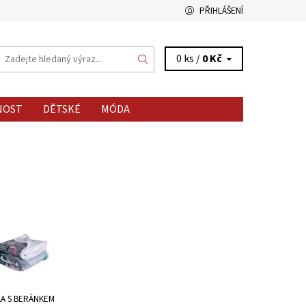
PŘIHLÁŠENÍ
0 ks /
0 Kč
NOST
DĚTSKÉ
MÓDA
A S BERÁNKEM