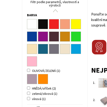
Filtr podle parametrů, vlastností a
výrobců
Ponořte se
BARVA
kvalitní m
soupravě. 
NEJ
OLIVOVÁ/ZELENÁ
(1)
1.
HNĚDÁ/oříšek
(2)
zelená/olivová
(1)
vínová
(1)
2.