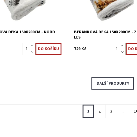
ost:
Skladem >5 ks
Dostupnost:
Skladem >5 ks
8595248439504
Kód:
8595248439511
VÁ DEKA 150X200CM - NORD
BERÁNKOVÁ DEKA 150X200CM - Z
LES
729 Kč
DALŠÍ PRODUKTY
1
2
3
...
1