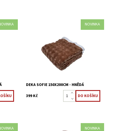
NOVINKA
NOVINKA
 měkké
Deky mikroplyš jsou nadýchané a měkké
 pro
na dotek, velmi příjemné, vhodná i pro
alergiky.
Dostupnost:
Skladem >5 ks
Kód:
8595248440814
Á
DEKA SOFIE 150X200CM - HNĚDÁ
399 Kč
NOVINKA
NOVINKA