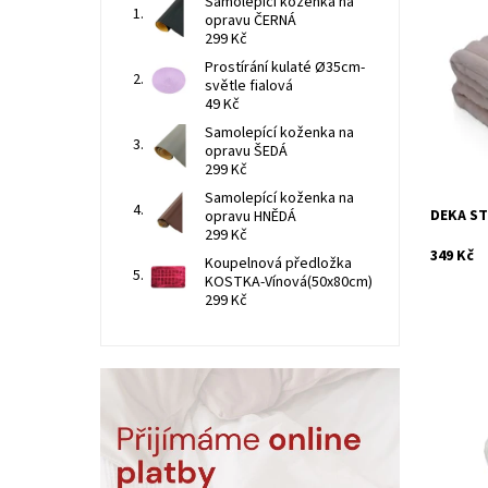
Samolepící koženka na
opravu ČERNÁ
Deky mik
299 Kč
na dotek
alergiky.
Prostírání kulaté Ø35cm-
světle fialová
Dostupn
49 Kč
Kód:
Samolepící koženka na
opravu ŠEDÁ
299 Kč
Samolepící koženka na
DEKA ST
opravu HNĚDÁ
299 Kč
349 Kč
Koupelnová předložka
KOSTKA-Vínová(50x80cm)
299 Kč
Beránkov
strany p
vás zahř
doplňkem