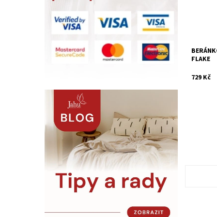
Dostupn
Kód:
BERÁNKO
FLAKE
729 Kč