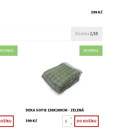
399 Kč
Stránka
1/10
NOVINKA
NOVINKA
 měkké
Deky mikroplyš jsou nadýchané a měkké
 pro
na dotek, velmi příjemné, vhodná i pro
alergiky.
Dostupnost:
Skladem >5 ks
Kód:
8595248440777
Á
DEKA SOFIE 150X200CM - ZELENÁ
399 Kč