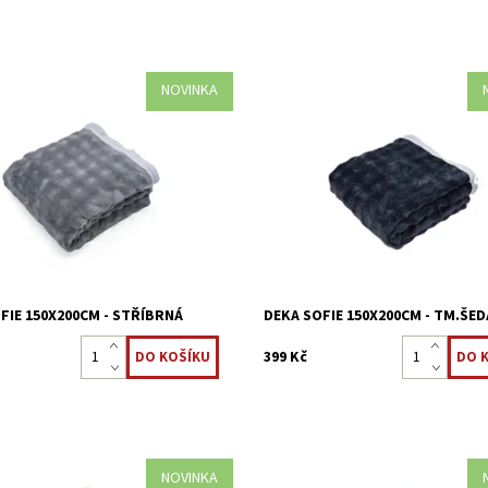
NOVINKA
roplyš jsou nadýchané a měkké
Deky mikroplyš jsou nadýchané a
, velmi příjemné, vhodná i pro
na dotek, velmi příjemné, vhodná i
alergiky.
ost:
Skladem >5 ks
Dostupnost:
Skladem >5 ks
8595248440791
Kód:
8595248440807
FIE 150X200CM - STŘÍBRNÁ
DEKA SOFIE 150X200CM - TM.ŠED
399 Kč
NOVINKA