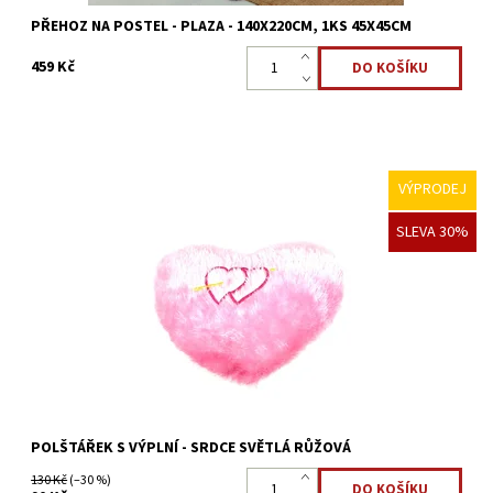
PŘEHOZ NA POSTEL - PLAZA - 140X220CM, 1KS 45X45CM
459 Kč
VÝPRODEJ
Polštářek ve tvaru SRDCE s vysokým příjemným vlasem, který
SLEVA 30%
bude připomínat vaší drahé polovičce, že na ni myslíte. Srdcový
tvar potěší nejen v době Valentýna, ale i po zbytek...
Dostupnost:
Skladem >5 ks
Kód:
22323871
POLŠTÁŘEK S VÝPLNÍ - SRDCE SVĚTLÁ RŮŽOVÁ
130 Kč
(–30 %)