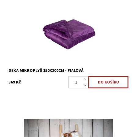
Deka mikroplyš je vyrobená z mikrovlákna. Velmi hřejivá a
příjemná.
Dostupnost:
Skladem >5 ks
Kód:
15365355
DEKA MIKROPLYŠ 150X200CM - FIALOVÁ
369 Kč
Deky mikroplyš jsou nadýchané a měkké na dotek, velmi
příjemné, vhodná i pro alergiky.