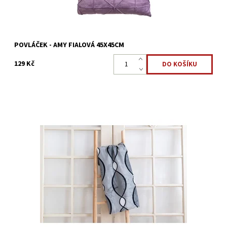
POVLÁČEK - AMY FIALOVÁ 45X45CM
129 Kč
Deky mikroplyš jsou nadýchané a měkké na dotek, velmi
příjemné, vhodná i pro alergiky.
Dostupnost:
Skladem >5 ks
Kód:
22323803