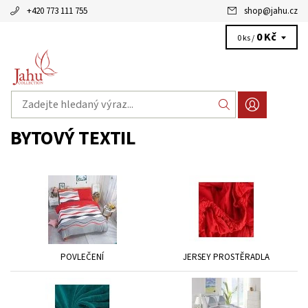
+420 773 111 755
shop
@
jahu.cz
0 Kč
0 ks /
BYTOVÝ TEXTIL
POVLEČENÍ
JERSEY PROSTĚRADLA