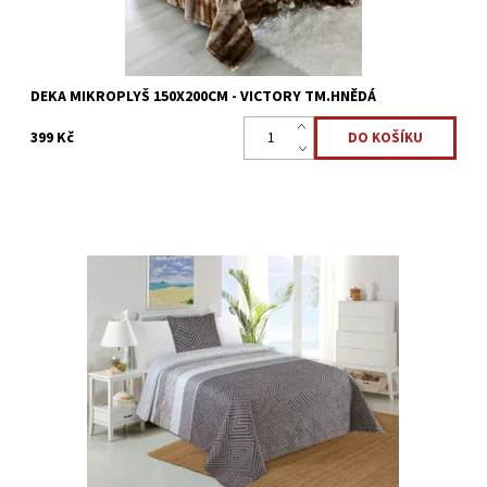
DEKA MIKROPLYŠ 150X200CM - VICTORY TM.HNĚDÁ
399 Kč
Oboustranný přehoz na postel PLAZA 140x220cm, 1ks 45x45cm
Dostupnost:
Skladem >5 ks
Kód:
8595248437166