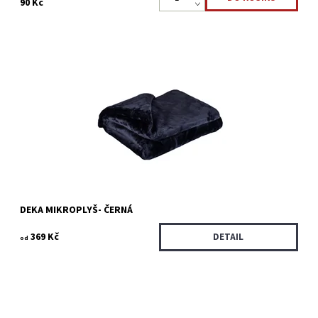
90 Kč
Deka mikroplyš je vyrobená z mikrovlákna. Velmi hřejivá a
příjemná. Vhodná i pro alergiky.
Dostupnost:
Skladem >5 ks
Kód:
1679/150
DEKA MIKROPLYŠ- ČERNÁ
369 Kč
DETAIL
od