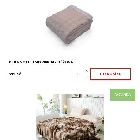
příjemné, vhodná i pro alergiky.
Dostupnost:
Skladem >5 ks
Kód:
8595248440760
DEKA SOFIE 150X200CM - BÉŽOVÁ
399 Kč
NOVINKA
Deky mikroplyš jsou nadýchané a měkké na dotek, velmi
příjemné, vhodná i pro alergiky.
Dostupnost:
Skladem >5 ks
Kód:
3801/206