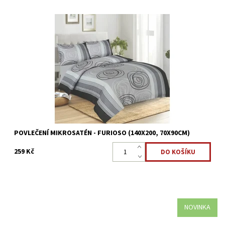
Mikrosaténové povlečení je vyrobeno z jemného mikro vlákna,
příjemný,jemný a pohodlný spánek.
Dostupnost:
Skladem >5 ks
Kód:
8595248439993
POVLEČENÍ MIKROSATÉN - FURIOSO (140X200, 70X90CM)
259 Kč
NOVINKA
Deky mikroplyš jsou nadýchané a měkké na dotek, velmi