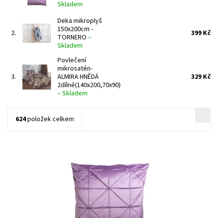
Skladem
Deka mikroplyš
150x200cm -
2.
399 Kč
TORNERO
–
Skladem
Povlečení
mikrosatén-
3.
ALMIRA HNĚDÁ
329 Kč
2dílné(140x200,70x90)
–
Skladem
624
položek celkem
Ozdobný povláček na polštářek, který Vám oživí obývací pokoj,
případně ložnici.
Dostupnost:
Skladem >5 ks
Kód:
15341599