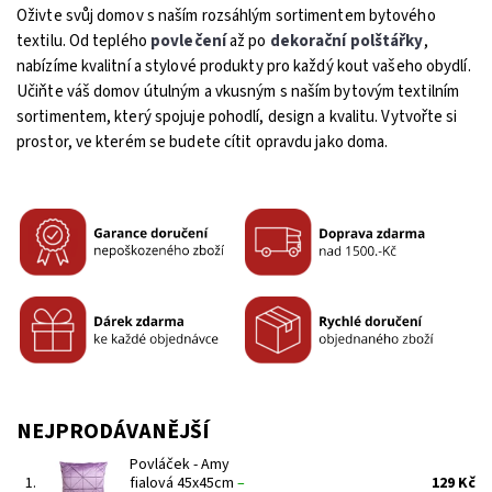
Oživte svůj domov s naším rozsáhlým sortimentem bytového
textilu. Od teplého
povlečení
až po
dekorační polštářky
,
nabízíme kvalitní a stylové produkty pro každý kout vašeho obydlí.
Učiňte váš domov útulným a vkusným s naším bytovým textilním
sortimentem, který spojuje pohodlí, design a kvalitu. Vytvořte si
prostor, ve kterém se budete cítit opravdu jako doma.
NEJPRODÁVANĚJŠÍ
Povláček - Amy
1.
fialová 45x45cm
–
129 Kč