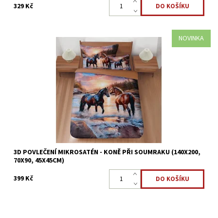
329 Kč
NOVINKA
Mikrosaténové povlečení s 3D fototiskem je vyrobeno z
jemného mikrovlákna, příjemný, jemný a pohodlný spánek.
Dostupnost:
Skladem >5 ks
Kód:
8595248439405
3D POVLEČENÍ MIKROSATÉN - KONĚ PŘI SOUMRAKU (140X200,
70X90, 45X45CM)
399 Kč