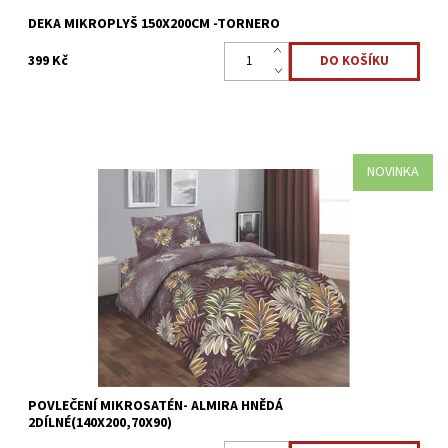
DEKA MIKROPLYŠ 150X200CM -TORNERO
399 Kč
NOVINKA
Mikrosaténové povlečení ALMIRA HNĚDÁ - 2dílné vysoká gramáž
130g/m2 Přikrývka 140x200cm *Polštář 70x90cm* Mikrovlákno
je antibakteriální a je nejlepší volbou pro...
Dostupnost:
Skladem >5 ks
Kód:
8595248440548
POVLEČENÍ MIKROSATÉN- ALMIRA HNĚDÁ
2DÍLNÉ(140X200,70X90)