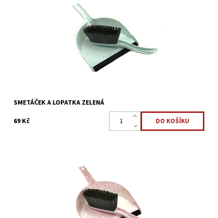
Souprava obsahuje plastovou lopatku s gumovou lištou a
smetáček s černými štětinami. Ideální pro úklid dílny i
domácnosti.
Dostupnost:
Skladem >5 ks
Kód:
2198
SMETÁČEK A LOPATKA ZELENÁ
69 Kč
Souprava obsahuje plastovou lopatku s gumovou lištou a
smetáček s černými štětinami. Ideální pro úklid dílny i
domácnosti.
Dostupnost:
Skladem >5 ks
Kód:
2195