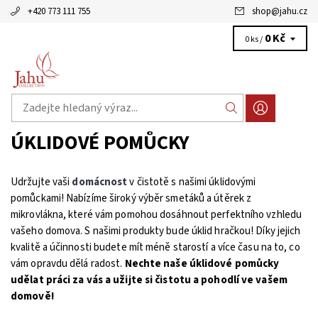
+420 773 111 755
shop
@
jahu.cz
0 Kč
0 ks /
ÚKLIDOVÉ POMŮCKY
Udržujte vaši
domácnost
v čistotě s našimi úklidovými
pomůckami! Nabízíme široký výběr smetáků a útěrek z
mikrovlákna, které vám pomohou dosáhnout perfektního vzhledu
vašeho domova. S našimi produkty bude úklid hračkou! Díky jejich
kvalitě a účinnosti budete mít méně starostí a více času na to, co
vám opravdu dělá radost.
Nechte naše úklidové pomůcky
udělat práci za vás a užijte si čistotu a pohodlí ve vašem
domově!