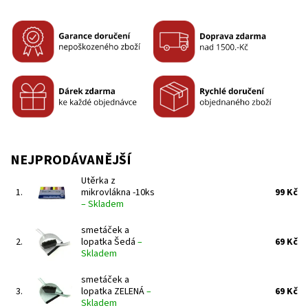
NEJPRODÁVANĚJŠÍ
Utěrka z
1.
mikrovlákna -10ks
99 Kč
–
Skladem
smetáček a
2.
lopatka Šedá
–
69 Kč
Skladem
smetáček a
3.
lopatka ZELENÁ
–
69 Kč
Skladem