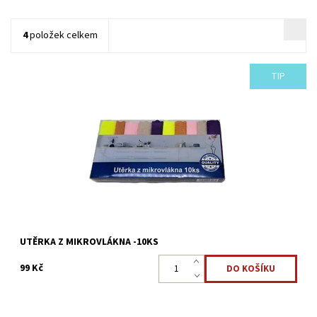
4
položek celkem
TIP
Sada 10 utěrek z mikrovlákna je určena pro rychlý a efektivní
úklid v domácnosti, čistí a leští současně. Díky tisícům malých
vláken lze odstranit...
Dostupnost:
Skladem >5 ks
Kód:
2382
UTĚRKA Z MIKROVLÁKNA -10KS
99 Kč