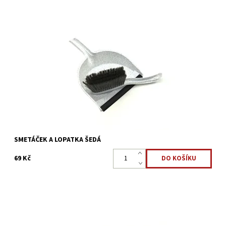
Souprava obsahuje plastovou lopatku s gumovou lištou a
smetáček s černými štětinami. Ideální pro úklid dílny i
domácnosti.
Dostupnost:
Skladem >5 ks
Kód:
2201
SMETÁČEK A LOPATKA ŠEDÁ
69 Kč