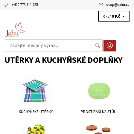
+420 773 111 755
shop
@
jahu.cz
0 Kč
0 ks /
UTĚRKY A KUCHYŇSKÉ DOPLŇKY
KUCHYŇSKÉ UTĚRKY
PROSTÍRÁNÍ NA STŮL