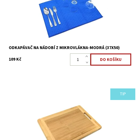
Dostupnost:
Skladem >5 ks
Kód:
2256
ODKAPÁVAČ NA NÁDOBÍ Z MIKROVLÁKNA-MODRÁ (37X50)
109 Kč
TIP
Bambusové prkénko s úchytem na krájení, nesmí chybět v žádné
kuchyni. Slouží zároveň i jako servírovací prkénko všech druhů
potravin.
Dostupnost:
Skladem 4 ks
Kód:
2135