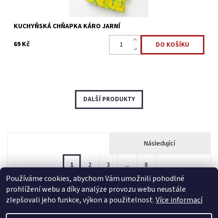
KUCHYŇSKÁ CHŇAPKA KÁRO JARNÍ
69 Kč
DALŠÍ PRODUKTY
Následující
1
2
3
...
8
Používáme cookies, abychom Vám umožnili pohodlné
prohlížení webu a díky analýze provozu webu neustále
zlepšovali jeho funkce, výkon a použitelnost.
Více informací