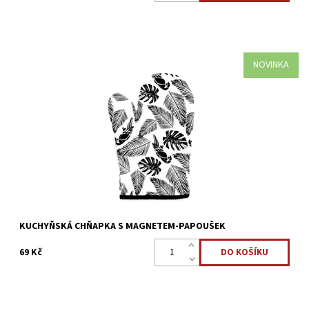
NOVINKA
Kuchyňská praktická chňapka, která ochrání vaše prsty, zápěstí i
část ruky. Slouží k přenášení horkých nádob nebo zvedání
pokliček při vaření.
Dostupnost:
Skladem >5 ks
Kód:
2247
KUCHYŇSKÁ CHŇAPKA S MAGNETEM-PAPOUŠEK
69 Kč