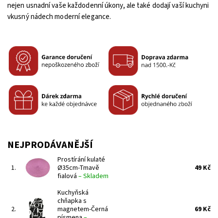
nejen usnadní vaše každodenní úkony, ale také dodají vaší kuchyni
vkusný nádech moderní elegance.
NEJPRODÁVANĚJŠÍ
Prostírání kulaté
1.
Ø35cm-Tmavě
49 Kč
fialová
–
Skladem
Kuchyňská
chňapka s
2.
magnetem-Černá
69 Kč
písmena
–