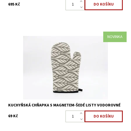
695 Kč
NOVINKA
Kuchyňská praktická chňapka, která ochrání vaše prsty, zápěstí i
část ruky. Slouží k přenášení horkých nádob nebo zvedání
pokliček při vaření.
Dostupnost:
Skladem >5 ks
Kód:
3665
KUCHYŇSKÁ CHŇAPKA S MAGNETEM-ŠEDÉ LISTY VODOROVNÉ
69 Kč