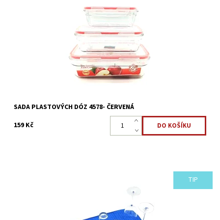
Sada 3 ks plastových dóz na potraviny obdelníkový - Červená
Objem 370ml,640ml,1050ml Dózy jsou čiré z krystalitového lesku
nerozbité pevné a odolné
Dostupnost:
Skladem >5 ks
Kód:
2488
SADA PLASTOVÝCH DÓZ 4578- ČERVENÁ
159 Kč
TIP
Praktická odkapávací podložka na nádobí je užitečným
pomocníkem na Vaši kuchyňskou linku, rychle vysuší křehké
nádobí a kuchyňské náčiní.