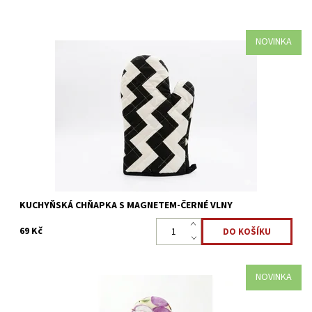
NOVINKA
Kuchyňská praktická chňapka, která ochrání vaše prsty, zápěstí i
část ruky. Slouží k přenášení horkých nádob nebo zvedání
pokliček při vaření.
Dostupnost:
Skladem >5 ks
Kód:
3664
KUCHYŇSKÁ CHŇAPKA S MAGNETEM-ČERNÉ VLNY
69 Kč
NOVINKA
Kuchyňská praktická chňapka, která ochrání vaše prsty, zápěstí i
část ruky. Slouží k přenášení horkých nádob nebo zvedání