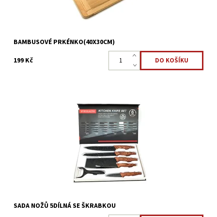
BAMBUSOVÉ PRKÉNKO(40X30CM)
199 Kč
Sada 5ti nožů se škrabkou ZDARMA v úložném boxu. Unikátní
design protiskluzová antibakteriální úprava ostrá a odolná.
Nejdůležitějším nástrojem každého kuchaře je kvalitní...
Dostupnost:
Skladem >5 ks
Kód:
2099
SADA NOŽŮ 5DÍLNÁ SE ŠKRABKOU