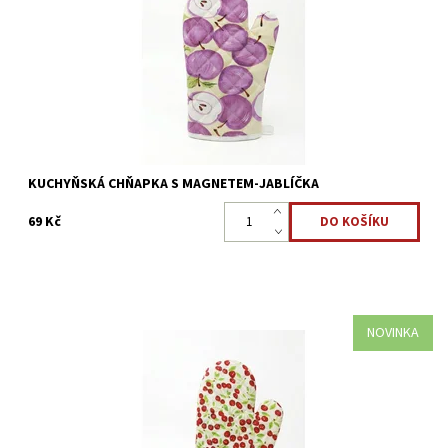
pokliček při vaření.
Dostupnost:
Skladem >5 ks
Kód:
3661
KUCHYŇSKÁ CHŇAPKA S MAGNETEM-JABLÍČKA
69 Kč
NOVINKA
Kuchyňská praktická chňapka, která ochrání vaše prsty, zápěstí i
část ruky. Slouží k přenášení horkých nádob nebo zvedání
pokliček při vaření.
Dostupnost:
Skladem >5 ks
Kód:
3660