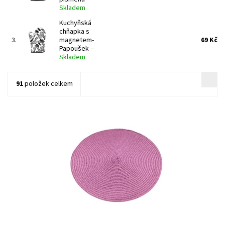
Skladem
Kuchyňská
chňapka s
3.
magnetem-
69 Kč
Papoušek
–
Skladem
91
položek celkem
Kulaté prostírání Ø35cm pro ochranu a ozdobu kuchyňského
stolu.
Dostupnost:
Skladem >5 ks
Kód:
2727/TMA3