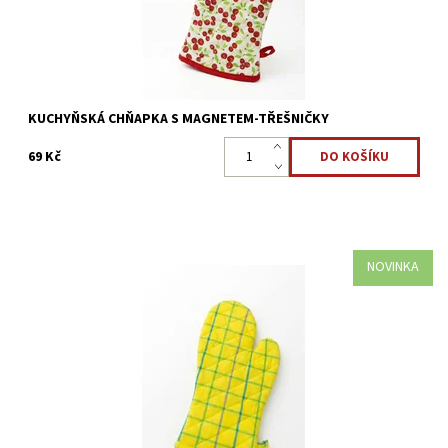
KUCHYŇSKÁ CHŇAPKA S MAGNETEM-TŘEŠNIČKY
69 Kč
NOVINKA
Kuchyňská praktická chňapka, která ochrání vaše prsty, zápěstí i
část ruky. Slouží k přenášení horkých nádob nebo zvedání
pokliček při vaření.
Dostupnost:
Skladem >5 ks
Kód:
3658