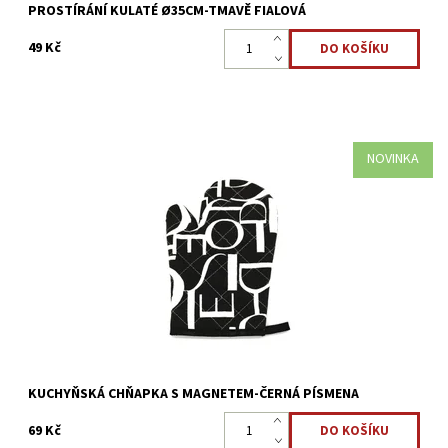
PROSTÍRÁNÍ KULATÉ Ø35CM-TMAVĚ FIALOVÁ
49 Kč
NOVINKA
Kuchyňská praktická chňapka, která ochrání vaše prsty, zápěstí i
část ruky. Slouží k přenášení horkých nádob nebo zvedání
pokliček při vaření.
Dostupnost:
Skladem >5 ks
Kód:
2340
KUCHYŇSKÁ CHŇAPKA S MAGNETEM-ČERNÁ PÍSMENA
69 Kč