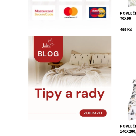
POVLEČE
70X90
499 Kč
Ložní po
bavlněné
Dostupn
Kód:
POVLEČE
140X200