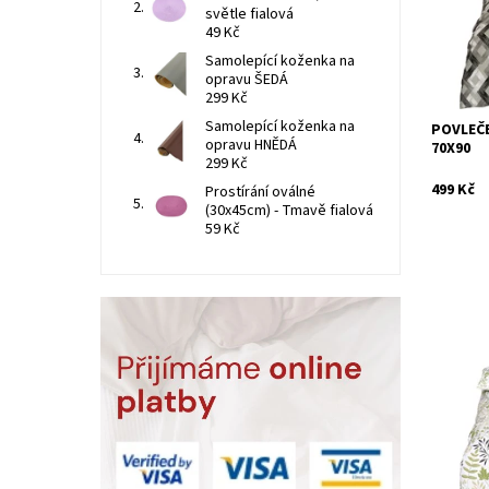
Kód:
světle fialová
49 Kč
Samolepící koženka na
opravu ŠEDÁ
299 Kč
Samolepící koženka na
POVLEČE
opravu HNĚDÁ
70X90
299 Kč
499 Kč
Prostírání oválné
(30x45cm) - Tmavě fialová
59 Kč
Ložní po
bavlněné
Dostupn
Kód: