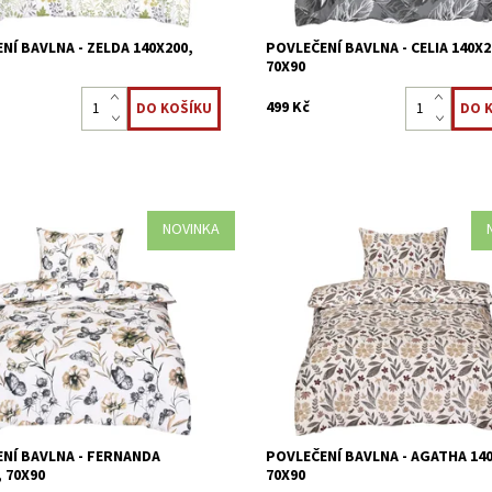
NÍ BAVLNA - ZELDA 140X200,
POVLEČENÍ BAVLNA - CELIA 140X2
70X90
499 Kč
NOVINKA
vlečení je vyrobeno z 100 %
Ložní povlečení je vyrobeno z 100
 tkaniny.
bavlněné tkaniny.
ost:
Skladem >5 ks
Dostupnost:
Skladem >5 ks
8595248441293
Kód:
8595248441286
NÍ BAVLNA - FERNANDA
POVLEČENÍ BAVLNA - AGATHA 140
, 70X90
70X90