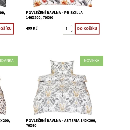
00,
POVLEČENÍ BAVLNA - PRISCILLA
140X200, 70X90
499 Kč
NOVINKA
NOVINKA
 %
Ložní povlečení je vyrobeno z 100 %
bavlněné tkaniny.
Dostupnost:
Skladem >5 ks
Kód:
8595248441279
X200,
POVLEČENÍ BAVLNA - ASTERIA 140X200,
70X90