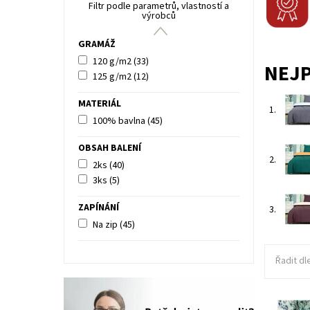
Filtr podle parametrů, vlastností a
výrobců
GRAMÁŽ
120 g/m2
(33)
NEJ
125 g/m2
(12)
MATERIÁL
1.
100% bavlna
(45)
OBSAH BALENÍ
2.
2ks
(40)
3ks
(5)
ZAPÍNÁNÍ
3.
Na zip
(45)
Řadit dl