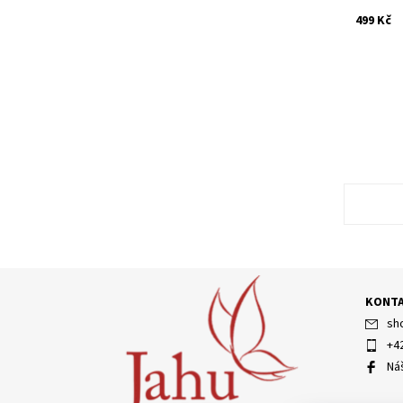
499 Kč
KONT
sh
+4
Ná