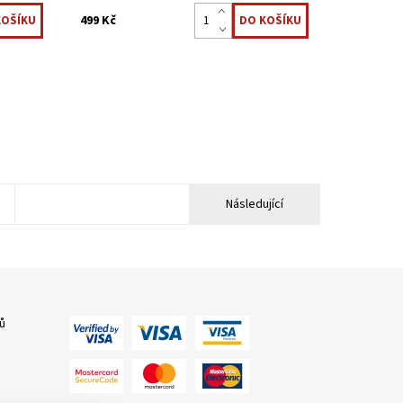
499 Kč
5
Následující
ů