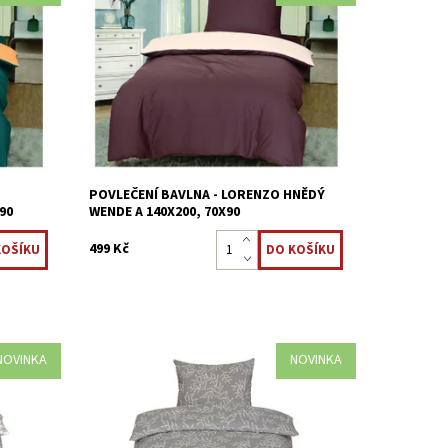
 %
Ložní povlečení je vyrobeno z 100 %
bavlněné tkaniny.
Dostupnost:
Skladem >5 ks
Kód:
8595248441361
POVLEČENÍ BAVLNA - LORENZO HNĚDÝ
90
WENDE A 140X200, 70X90
499 Kč
NOVINKA
NOVINKA
 %
Ložní povlečení je vyrobeno z 100 %
bavlněné tkaniny.
Dostupnost:
Skladem >5 ks