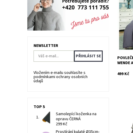
Ložní po
bavlněné
Dostupn
Kód:
NEWSLETTER
POVLEČE
WENDE A
Vložením e-mailu souhlasíte s
499 Kč
podmínkami ochrany osobních
údajů
TOP 5
Samolepící koženka na
Ložní po
opravu ČERNÁ
bavlněné
299 Kč
Dostupn
Prostírání kulaté Ø35cm-