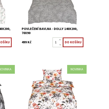
Kód:
8595248441330
40X200,
POVLEČENÍ BAVLNA - DOLLY 140X200,
70X90
499 Kč
NOVINKA
NOVINKA
 %
Ložní povlečení je vyrobeno z 100 %
bavlněné tkaniny.
Dostupnost:
Skladem >5 ks
Kód:
8595248441309