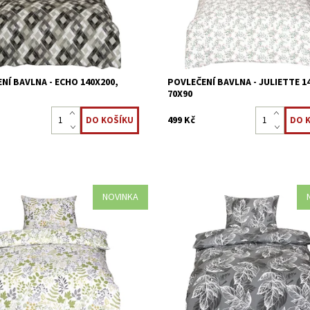
8595248441354
Kód:
8595248441347
NÍ BAVLNA - ECHO 140X200,
POVLEČENÍ BAVLNA - JULIETTE 1
70X90
499 Kč
NOVINKA
vlečení je vyrobeno z 100 %
Ložní povlečení je vyrobeno z 100
 tkaniny.
bavlněné tkaniny.
ost:
Skladem >5 ks
Dostupnost:
Skladem >5 ks
8595248441323
Kód:
8595248441316