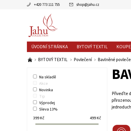
+420 773 111 755
shop
@
jahu.cz
ÚVODNÍ STRÁNKA
BYTOVÝ TEXTIL
KOUPE
AKCE MĚSÍCE
VÝPRODEJ %
BYTOVÝ TEXTIL
Povlečení
Bavlněné povleče
BA
Na skladě
Akce
Novinka
Přiveďte d
Tip
přirozenou
Výprodej
jednoduch
Sleva 13%
399
Kč
499
Kč