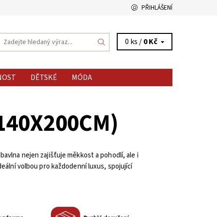
PŘIHLÁŠENÍ
0 ks /
0 Kč
NOST
DĚTSKÉ
MÓDA
140X200CM)
í bavlna nejen zajišťuje měkkost a pohodlí, ale i
eální volbou pro každodenní luxus, spojující