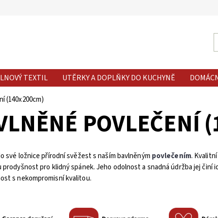
LNOVÝ TEXTIL
UTĚRKY A DOPLŇKY DO KUCHYNĚ
DOMÁC
ní (140x200cm)
VLNĚNÉ POVLEČENÍ (
o své ložnice přírodní svěžest s naším bavlněným
povlečením
. Kvalitn
 prodyšnost pro klidný spánek. Jeho odolnost a snadná údržba jej činí id
ost s nekompromisní kvalitou.