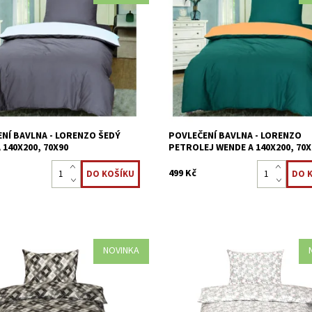
vlečení je vyrobeno z 100 %
Ložní povlečení je vyrobeno z 100
 tkaniny.
bavlněné tkaniny.
ost:
Skladem >5 ks
Dostupnost:
Skladem >5 ks
8595248441385
Kód:
8595248441378
NÍ BAVLNA - LORENZO ŠEDÝ
POVLEČENÍ BAVLNA - LORENZO
 140X200, 70X90
PETROLEJ WENDE A 140X200, 70X
499 Kč
NOVINKA
vlečení je vyrobeno z 100 %
Ložní povlečení je vyrobeno z 100
 tkaniny.
bavlněné tkaniny.
ost:
Skladem >5 ks
Dostupnost:
Skladem >5 ks