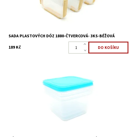
SADA PLASTOVÝCH DÓZ 1880-ČTVERCOVÁ- 3KS-BÉŽOVÁ
189 Kč
Sada dóz 3ks - do mrazáku a mikrovlnné trouby 850ml. Vše, co
chcete uchovat nebo přepravit, zůstane v dózách pro uchování
čerstvosti svěží a chutné.
Dostupnost:
Skladem >5 ks
Kód:
2386