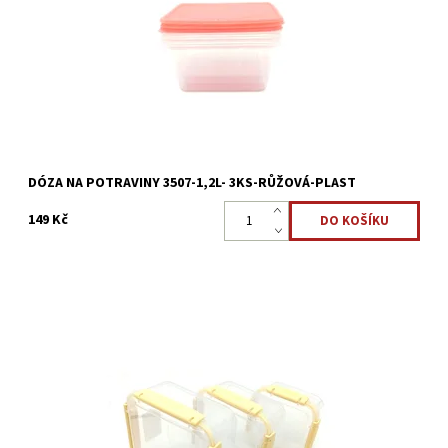
čerstvosti svěží a chutné.
Dostupnost:
Skladem >5 ks
Kód:
2388
DÓZA NA POTRAVINY 3507-1,2L- 3KS-RŮŽOVÁ-PLAST
149 Kč
Dóza na potraviny s klip víčkem 3ks o objemu 1,5l.-1l.-0,5l. Vše, co
chcete uchovat nebo přepravit, zůstane v dózách pro uchování
čerstvosti svěží a chutné. Slouží jak jako...
Dostupnost:
Skladem >5 ks
Kód:
2387