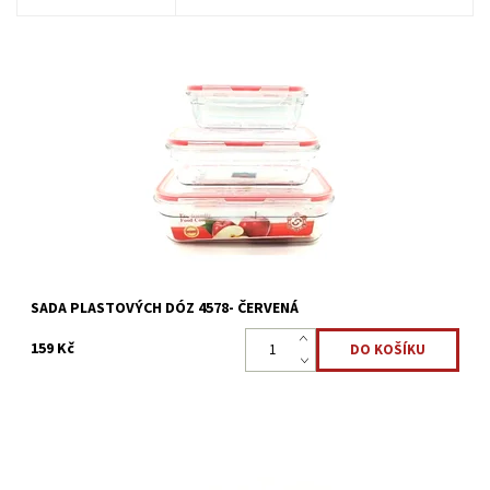
Sada 3 ks plastových dóz na potraviny obdelníkový - Červená
Objem 370ml,640ml,1050ml Dózy jsou čiré z krystalitového lesku
nerozbité pevné a odolné
Dostupnost:
Skladem >5 ks
Kód:
2488
SADA PLASTOVÝCH DÓZ 4578- ČERVENÁ
159 Kč