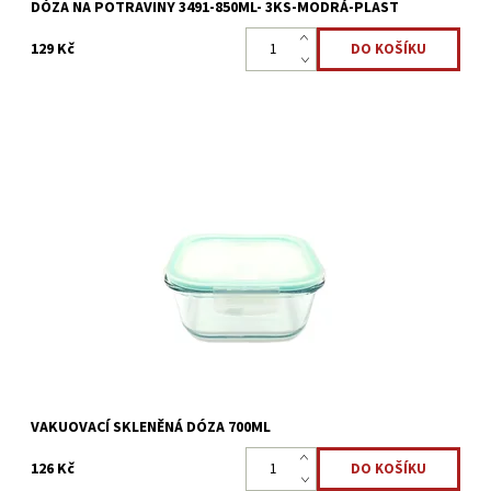
DÓZA NA POTRAVINY 3491-850ML- 3KS-MODRÁ-PLAST
129 Kč
Vakuovací dóza čtvercová, objem 700ml,se skvěle hodí i pro
tekuté či jemné potraviny. Vynikající pro skladování, zapékání a
ohřívání pokrmů. Opatřeno vzduchotěsným víčkem se...
Dostupnost:
Skladem >5 ks
Kód:
2385
VAKUOVACÍ SKLENĚNÁ DÓZA 700ML
126 Kč