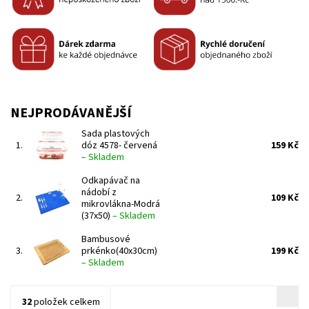
NEJPRODÁVANĚJŠÍ
Sada plastových
1.
dóz 4578- červená
159 Kč
–
Skladem
Odkapávač na
nádobí z
2.
109 Kč
mikrovlákna-Modrá
(37x50)
–
Skladem
Bambusové
3.
prkénko(40x30cm)
199 Kč
–
Skladem
32
položek celkem