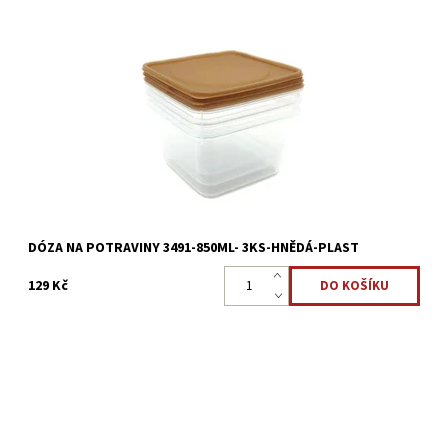
Sada dóz 3ks - do mrazáku a mikrovlnné trouby 850ml. Vše, co
chcete uchovat nebo přepravit, zůstane v dózách pro uchování
čerstvosti svěží a chutné.
Dostupnost:
Skladem >5 ks
Kód:
2390
DÓZA NA POTRAVINY 3491-850ML- 3KS-HNĚDÁ-PLAST
129 Kč
Sada dóz 3ks - do mrazáku a mikrovlnné trouby 1,2l Vše, co
chcete uchovat nebo přepravit, zůstane v dózách pro uchování