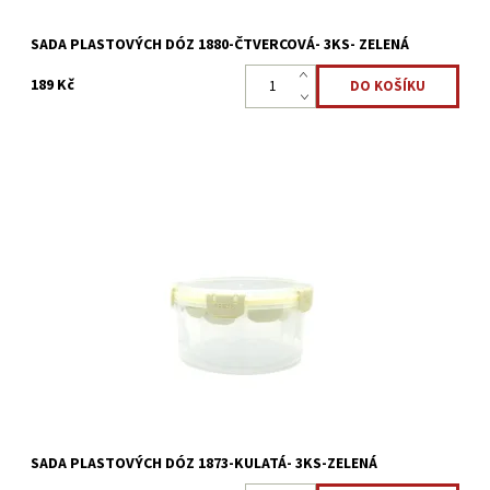
SADA PLASTOVÝCH DÓZ 1880-ČTVERCOVÁ- 3KS- ZELENÁ
189 Kč
Dóza na potraviny s klip víčkem 3ks o objemu 1,5l.-1l.-0,5l. Vše, co
chcete uchovat nebo přepravit, zůstane v dózách pro uchování
čerstvosti svěží a chutné. Slouží jak jako...
Dostupnost:
Skladem >5 ks
Kód:
2392
SADA PLASTOVÝCH DÓZ 1873-KULATÁ- 3KS-ZELENÁ