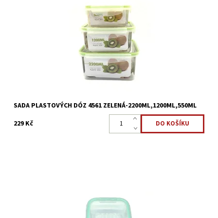
Dóza na potraviny s klip víčkem 3ks o objemu
2200ml,1200ml,550ml Vše, co chcete uchovat nebo přepravit,
zůstane v dózách pro uchování čerstvosti svěží a chutné. Slouží
jak...
Dostupnost:
Skladem >5 ks
Kód:
2487
SADA PLASTOVÝCH DÓZ 4561 ZELENÁ-2200ML,1200ML,550ML
229 Kč
Vakuovací skleněná dóza obdelníková, 1000ml,se skvěle hodí i
pro tekuté či jemné potraviny. Vynikající pro skladování, zapékání
a ohřívání pokrmů. Opatřeno vzduchotěsným...