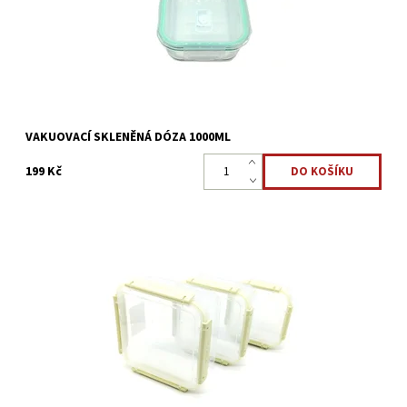
Dostupnost:
Skladem >5 ks
Kód:
2394
VAKUOVACÍ SKLENĚNÁ DÓZA 1000ML
199 Kč
Dóza na potraviny s klip víčkem 3ks o objemu 1,5l.-1l.-0,5l. Vše, co
chcete uchovat nebo přepravit, zůstane v dózách pro uchování
čerstvosti svěží a chutné. Slouží jak jako...
Dostupnost:
Skladem >5 ks
Kód:
2393