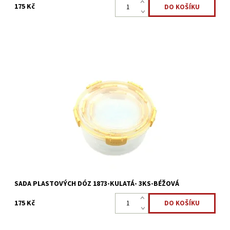
175 Kč
Dóza na potraviny s klip víčkem 3ks o objemu 1,5l.-1l.-0,5l. Vše, co
chcete uchovat nebo přepravit, zůstane v dózách pro uchování
čerstvosti svěží a chutné. Slouží jak jako...
Dostupnost:
Skladem >5 ks
Kód:
2391
SADA PLASTOVÝCH DÓZ 1873-KULATÁ- 3KS-BÉŽOVÁ
175 Kč