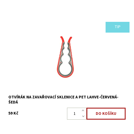
TIP
Nejlepší pomůcka na otevírání sklenic! Univerzální plastový
otvírák sklenic a lahví je nepostradatelný v každé kuchyni.
Dostupnost:
Skladem >5 ks
Kód:
2313
OTVÍRÁK NA ZAVAŘOVACÍ SKLENICE A PET LAHVE-ČERVENÁ-
ŠEDÁ
59 Kč