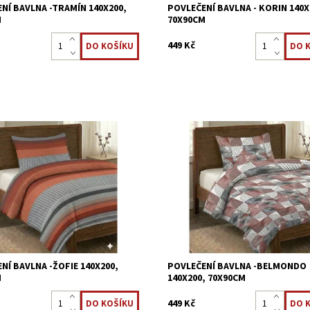
NÍ BAVLNA -TRAMÍN 140X200,
POVLEČENÍ BAVLNA - KORIN 140X
M
70X90CM
449 Kč
vlečení je vyrobeno z 100 %
Ložní povlečení je vyrobeno z 100
 tkaniny. Povlečení z bavlny jsou
bavlněné tkaniny. Povlečení z bavl
ateli velmi oblíbené, zůstávají
mezi uživateli velmi oblíbené, zůst
vné, snadno se udržují a...
stálobarevné, snadno se udržují a..
ost:
Skladem >5 ks
Dostupnost:
Skladem >5 ks
3621/70X21
Kód:
3621/70X20
NÍ BAVLNA -ŽOFIE 140X200,
POVLEČENÍ BAVLNA -BELMONDO
M
140X200, 70X90CM
449 Kč