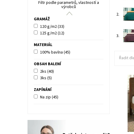
Filtr podle parametrů, vlastností a
výrobců
2.
GRAMÁŽ
120 g/m2
(33)
125 g/m2
(12)
3.
MATERIÁL
100% bavlna
(45)
Řadit dl
OBSAH BALENÍ
2ks
(40)
3ks
(5)
Ložní po
ZAPÍNÁNÍ
bavlněné
mezi uživ
Na zip
(45)
stálobare
Dostupn
Kód: