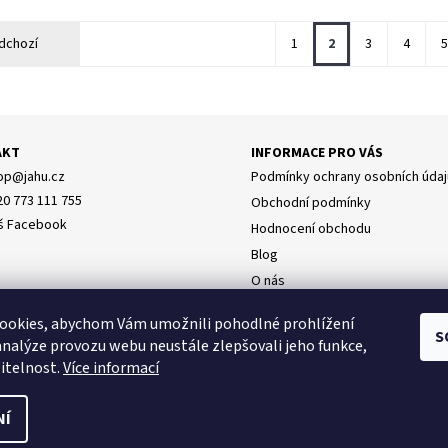
dchozí
1
2
3
4
5
AKT
INFORMACE PRO VÁS
op
@
jahu.cz
Podmínky ochrany osobních údaj
20 773 111 755
Obchodní podmínky
š Facebook
Hodnocení obchodu
Blog
O nás
Doprava
ookies, abychom Vám umožnili pohodlné prohlížení
Napište nám
S
analýze provozu webu neustále zlepšovali jeho funkce,
itelnost.
Více informací
NÍ