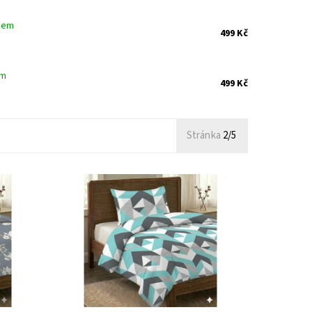
dem
499 Kč
em
499 Kč
Stránka
2/5
 %
Ložní povlečení je vyrobeno z 100 %
ny jsou
bavlněné tkaniny. Povlečení z bavlny jsou
ávají
mezi uživateli velmi oblíbené, zůstávají
.
stálobarevné, snadno se udržují a...
Dostupnost:
Skladem >5 ks
Kód:
3621/70X22