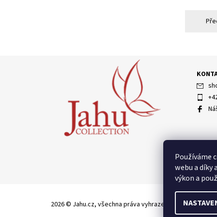
Pře
KONT
sh
+4
Ná
Používáme c
webu a díky 
výkon a použ
NASTAVE
2026 © Jahu.cz, všechna práva vyhrazena