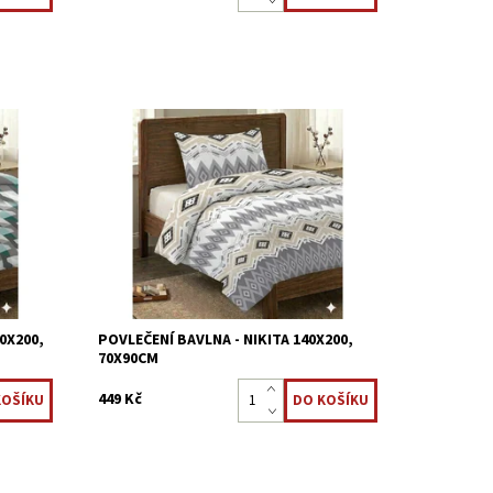
 %
Ložní povlečení je vyrobeno z 100 %
ny jsou
bavlněné tkaniny. Povlečení z bavlny jsou
ávají
mezi uživateli velmi oblíbené, zůstávají
.
stálobarevné, snadno se udržují a...
Dostupnost:
Skladem >5 ks
Kód:
3621/70X16
0X200,
POVLEČENÍ BAVLNA - NIKITA 140X200,
70X90CM
449 Kč