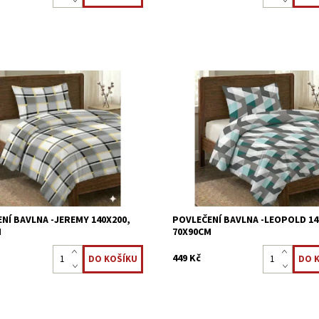
vlečení je vyrobeno z 100 %
Ložní povlečení je vyrobeno z 100
 tkaniny. Povlečení z bavlny jsou
bavlněné tkaniny. Povlečení z bavl
ateli velmi oblíbené, zůstávají
mezi uživateli velmi oblíbené, zůst
vné, snadno se udržují a...
stálobarevné, snadno se udržují a..
ost:
Skladem >5 ks
Dostupnost:
Skladem >5 ks
3621/70X18
Kód:
3621/70X17
NÍ BAVLNA -JEREMY 140X200,
POVLEČENÍ BAVLNA -LEOPOLD 14
M
70X90CM
449 Kč