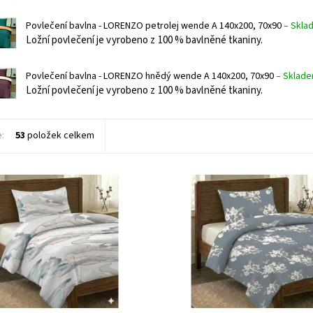
Povlečení bavlna - LORENZO petrolej wende A 140x200, 70x90
–
Skla
Ložní povlečení je vyrobeno z 100 % bavlněné tkaniny.
Povlečení bavlna - LORENZO hnědý wende A 140x200, 70x90
–
Sklad
Ložní povlečení je vyrobeno z 100 % bavlněné tkaniny.
e:
53
položek celkem
vlečení je vyrobeno z 100 %
Ložní povlečení je vyrobeno z 100
 tkaniny. Povlečení z bavlny jsou
bavlněné tkaniny. Povlečení z bavl
ateli velmi oblíbené, zůstávají
mezi uživateli velmi oblíbené, zůst
vné, snadno se udržují a...
stálobarevné, snadno se udržují a..
ost:
Skladem >5 ks
Dostupnost:
Skladem >5 ks
3621/70X24
Kód:
3621/70X23