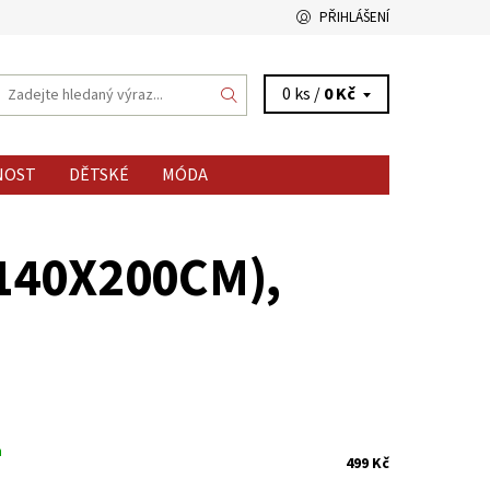
PŘIHLÁŠENÍ
0 ks /
0 Kč
NOST
DĚTSKÉ
MÓDA
140X200CM)
,
m
499 Kč