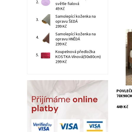
světle fialová
49 Kč
Samolepící koženka na
opravu ŠEDÁ
299 Kč
Samolepící koženka na
opravu HNĚDÁ
Ložní po
299 Kč
bavlněné
mezi uživ
Koupelnová předložka
stálobare
KOSTKA-Vínová(50x80cm)
299 Kč
Dostupn
Kód:
POVLEČE
70X90C
449 Kč