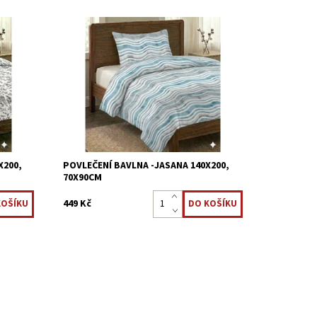
 %
Ložní povlečení je vyrobeno z 100 %
ny jsou
bavlněné tkaniny. Povlečení z bavlny jsou
ávají
mezi uživateli velmi oblíbené, zůstávají
.
stálobarevné, snadno se udržují a...
Dostupnost:
Skladem >5 ks
Kód:
3621/70X13
X200,
POVLEČENÍ BAVLNA -JASANA 140X200,
70X90CM
449 Kč