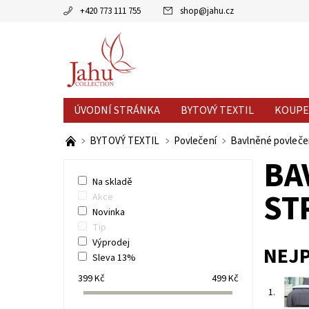
+420 773 111 755
shop
@
jahu.cz
ÚVODNÍ STRÁNKA
BYTOVÝ TEXTIL
KOUPE
AKCE MĚSÍCE
VÝPRODEJ %
BYTOVÝ TEXTIL
Povlečení
Bavlněné povleče
BA
Na skladě
ST
Akce
Novinka
Tip
Výprodej
NEJ
Sleva 13%
399
Kč
499
Kč
1.