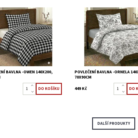
vlečení je vyrobeno z 100 %
Ložní povlečení je vyrobeno z 100
 tkaniny. Povlečení z bavlny jsou
bavlněné tkaniny. Povlečení z bavl
ateli velmi oblíbené, zůstávají
mezi uživateli velmi oblíbené, zůst
vné, snadno se udržují a...
stálobarevné, snadno se udržují a..
ost:
Skladem >5 ks
Dostupnost:
Skladem >5 ks
3621/70X15
Kód:
3621/70X14
NÍ BAVLNA -OWEN 140X200,
POVLEČENÍ BAVLNA -ORNELA 140
M
70X90CM
449 Kč
DALŠÍ PRODUKTY