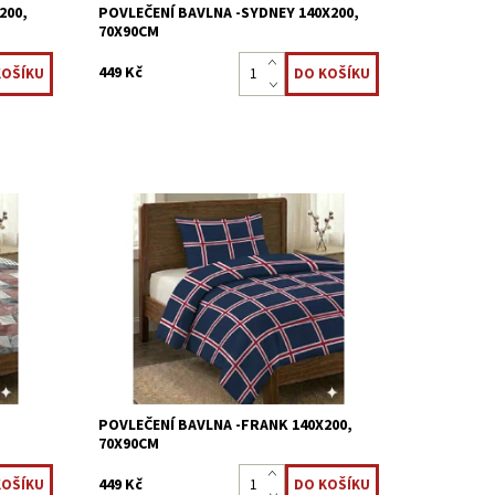
200,
POVLEČENÍ BAVLNA -SYDNEY 140X200,
70X90CM
449 Kč
 %
Ložní povlečení je vyrobeno z 100 %
ny jsou
bavlněné tkaniny. Povlečení z bavlny jsou
ávají
mezi uživateli velmi oblíbené, zůstávají
.
stálobarevné, snadno se udržují a...
Dostupnost:
Skladem >5 ks
Kód:
3621/70X19
POVLEČENÍ BAVLNA -FRANK 140X200,
70X90CM
449 Kč