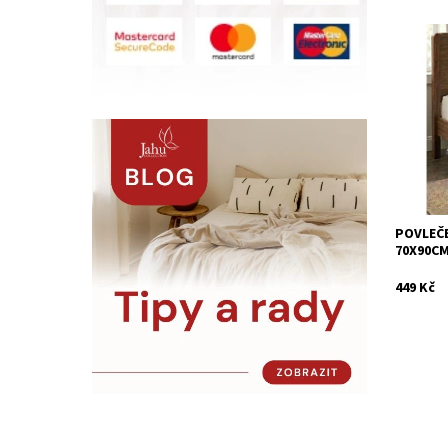
Ložní po
bavlněné
mezi uživ
stálobare
Dostupn
Kód:
POVLEČE
70X90C
449 Kč