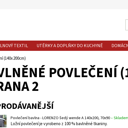
LNOVÝ TEXTIL
UTĚRKY A DOPLŇKY DO KUCHYNĚ
DOMÁC
ní (140x200cm)
VLNĚNÉ POVLEČENÍ (
RANA 2
PRODÁVANĚJŠÍ
Povlečení bavlna - LORENZO šedý wende A 140x200, 70x90
–
Sklade
Ložní povlečení je vyrobeno z 100 % bavlněné tkaniny.