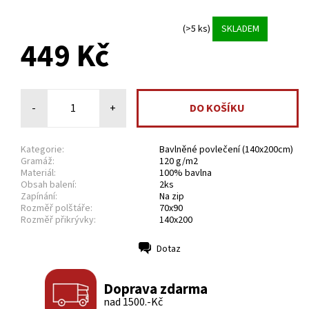
(>5 ks)
SKLADEM
449 Kč
-
+
Kategorie:
Bavlněné povlečení (140x200cm)
Gramáž:
120 g/m2
Materiál:
100% bavlna
Obsah balení:
2ks
Zapínání:
Na zip
Rozměř polštáře:
70x90
Rozměř přikrývky:
140x200
Dotaz
Tisk
Doprava zdarma
nad 1500.-Kč