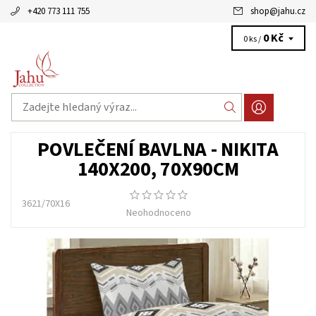
+420 773 111 755
shop
@
jahu.cz
0 Kč
0 ks /
POVLEČENÍ BAVLNA - NIKITA
140X200, 70X90CM
3621/70X16
Neohodnoceno