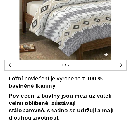
1
z 2
Ložní povlečení je vyrobeno z
100 %
bavlněné tkaniny.
Povlečení z bavlny jsou mezi uživateli
velmi oblíbené,
zůstávají
stálobarevné,
snadno se
udržují
a mají
dlouhou životnost.