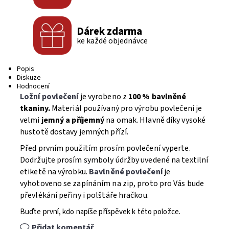
Dárek zdarma
ke každé objednávce
Popis
Diskuze
Hodnocení
Ložní povlečení
je vyrobeno z
100 % bavlněné
tkaniny.
Materiál používaný pro výrobu povlečení je
velmi
jemný a příjemný
na omak. Hlavně díky vysoké
hustotě dostavy jemných přízí.
Před prvním použitím prosím povlečení vyperte.
Dodržujte prosím symboly údržby uvedené na textilní
etiketě na výrobku.
Bavlněné povlečení
je
vyhotoveno se zapínáním na zip, proto pro Vás bude
převlékání peřiny i polštáře hračkou.
Buďte první, kdo napíše příspěvek k této položce.
Přidat komentář