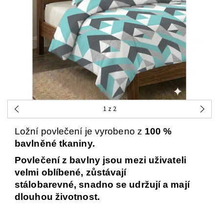
1
z 2
Ložní povlečení je vyrobeno z
100 %
bavlněné tkaniny.
Povlečení z bavlny jsou mezi uživateli
velmi oblíbené,
zůstávají
stálobarevné,
snadno se
udržují
a mají
dlouhou životnost.