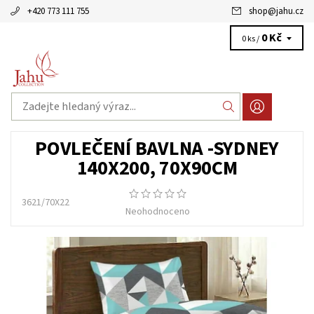
+420 773 111 755
shop
@
jahu.cz
0 Kč
0 ks /
POVLEČENÍ BAVLNA -SYDNEY
140X200, 70X90CM
3621/70X22
Neohodnoceno