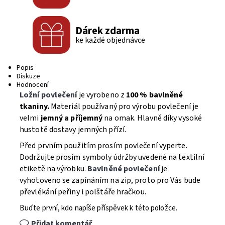
Dárek zdarma
ke každé objednávce
Popis
Diskuze
Hodnocení
Ložní povlečení
je vyrobeno z
100 % bavlněné
tkaniny.
Materiál používaný pro výrobu povlečení je
velmi
jemný a příjemný
na omak. Hlavně díky vysoké
hustotě dostavy jemných přízí.
Před prvním použitím prosím povlečení vyperte.
Dodržujte prosím symboly údržby uvedené na textilní
etiketě na výrobku.
Bavlněné povlečení
je
vyhotoveno se zapínáním na zip, proto pro Vás bude
převlékání peřiny i polštáře hračkou.
Buďte první, kdo napíše příspěvek k této položce.
Přidat komentář