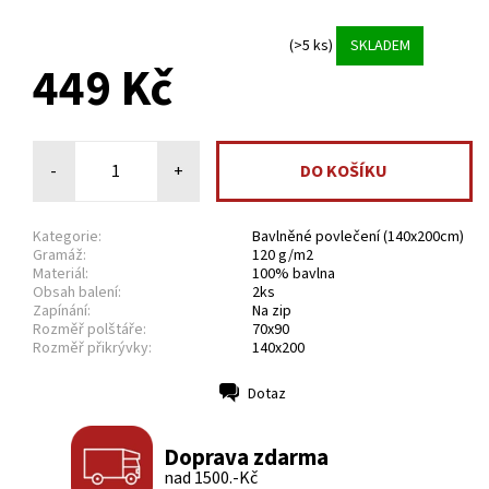
(>5 ks)
SKLADEM
449 Kč
-
+
Kategorie:
Bavlněné povlečení (140x200cm)
Gramáž:
120 g/m2
Materiál:
100% bavlna
Obsah balení:
2ks
Zapínání:
Na zip
Rozměř polštáře:
70x90
Rozměř přikrývky:
140x200
Dotaz
Tisk
Doprava zdarma
nad 1500.-Kč