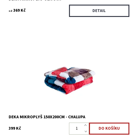
369 Kč
DETAIL
od
Deky mikroplyš jsou nadýchané a měkké na dotek, velmi
příjemné, vhodná i pro alergiky.
Dostupnost:
Skladem >5 ks
Kód:
22323909
DEKA MIKROPLYŠ 150X200CM - CHALUPA
399 Kč