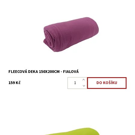
Fleecová deka v rozměru 150 x 200 cm vyrobena ze 100%
mikrovlákna/polyester.
Dostupnost:
Skladem >5 ks
Kód:
8595248439030
FLEECOVÁ DEKA 150X200CM - FIALOVÁ
159 Kč
Fleecová deka v rozměru 150 x 200 cm vyrobena ze 100%
mikrovlákna/polyester.