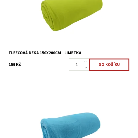
Dostupnost:
Skladem >5 ks
Kód:
8595248439023
FLEECOVÁ DEKA 150X200CM - LIMETKA
159 Kč
Fleecová deka v rozměru 150 x 200 cm vyrobena ze 100%
mikrovlákna/polyester.
Dostupnost:
Skladem >5 ks
Kód:
8595248440043