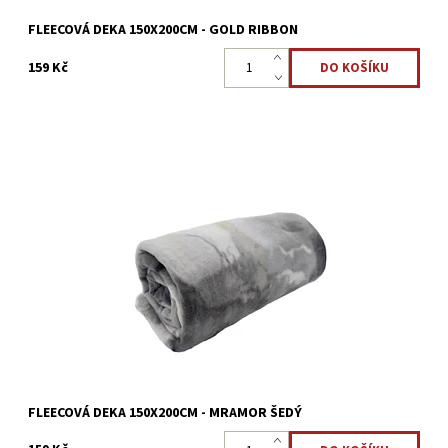
FLEECOVÁ DEKA 150X200CM - GOLD RIBBON
159 Kč
Fleecová deka v rozměru 150 x 200 cm vyrobena ze 100%
mikrovlákna/polyester.
Dostupnost:
Skladem >5 ks
Kód:
8595248439078
FLEECOVÁ DEKA 150X200CM - MRAMOR ŠEDÝ