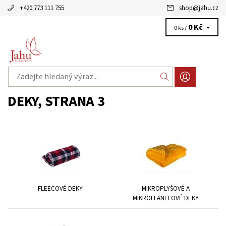
+420 773 111 755
shop
@
jahu.cz
0 Kč
0 ks /
DEKY
, STRANA 3
FLEECOVÉ DEKY
MIKROPLYŠOVÉ A
MIKROFLANELOVÉ DEKY