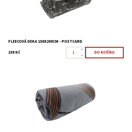
FLEECOVÁ DEKA 150X200CM - POSTCARD
159 Kč
Fleecová deka v rozměru 150 x 200 cm vyrobena ze 100%
mikrovlákna/polyester.
Dostupnost:
Skladem >5 ks
Kód:
8595248439061