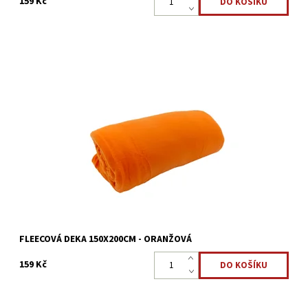
159 Kč
Fleecová deka v rozměru 150 x 200 cm vyrobena ze 100%
mikrovlákna/polyester.
Dostupnost:
Skladem >5 ks
Kód:
8595248439047
FLEECOVÁ DEKA 150X200CM - ORANŽOVÁ
159 Kč