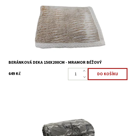
Beránková deka u které vás z jedné strany pohladí měkký
mikroplyš a z druhé vás zahřeje "beránek". Perfektním doplňkem
do každého interiéru.
Dostupnost:
Skladem >5 ks
Kód:
8595248438286
BERÁNKOVÁ DEKA 150X200CM - MRAMOR BÉŽOVÝ
649 Kč
Fleecová deka v rozměru 150 x 200 cm vyrobena ze 100%
mikrovlákna/polyester.
Dostupnost:
Skladem >5 ks
Kód:
8595248439054