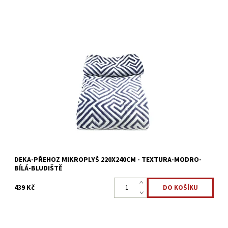
Deka mikroplyš 2v1 se vzorkem, vyrobená z mikrovlákna. Velmi
hřejivá a příjemná.
Dostupnost:
Skladem >5 ks
Kód:
3279
DEKA-PŘEHOZ MIKROPLYŠ 220X240CM - TEXTURA-MODRO-
BÍLÁ-BLUDIŠTĚ
439 Kč