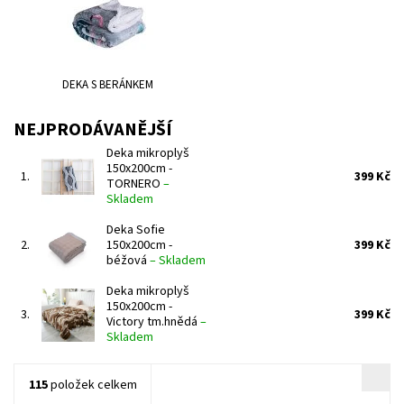
DEKA S BERÁNKEM
NEJPRODÁVANĚJŠÍ
Deka mikroplyš
150x200cm -
1.
399 Kč
TORNERO
–
Skladem
Deka Sofie
2.
150x200cm -
399 Kč
béžová
–
Skladem
Deka mikroplyš
150x200cm -
3.
399 Kč
Victory tm.hnědá
–
Skladem
115
položek celkem