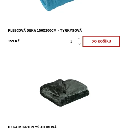
FLEECOVÁ DEKA 150X200CM - TYRKYSOVÁ
159 Kč
Deka mikroplyš je vyrobená z mikrovlákna. Velmi hřejivá a
příjemná. Vhodná i pro alergiky.
Dostupnost:
Skladem >5 ks
Kód:
3801/150
DEKA MIKROPLYŠ-OLIVOVÁ