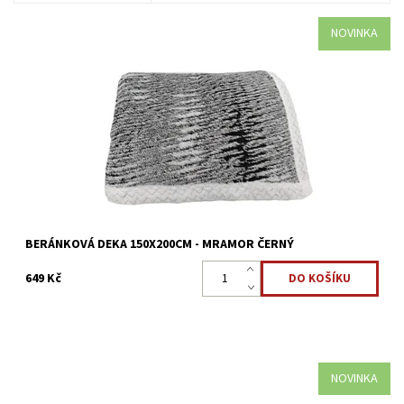
NOVINKA
Beránková deka u které vás z jedné strany pohladí měkký
mikroplyš a z druhé vás zahřeje "beránek". Perfektním doplňkem
do každého interiéru.
Dostupnost:
Skladem >5 ks
Kód:
8595248438293
BERÁNKOVÁ DEKA 150X200CM - MRAMOR ČERNÝ
649 Kč
NOVINKA