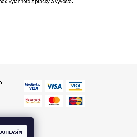
ned vytáhněte z pračky a vyvěste.
ů
OUHLASÍM