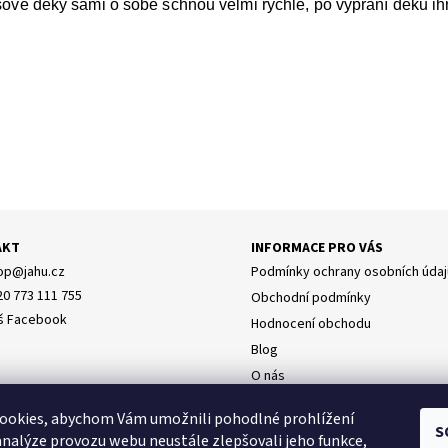
ové deky sami o sobě schnou velmi rychle, po vyprání deku ih
AKT
INFORMACE PRO VÁS
op
@
jahu.cz
Podmínky ochrany osobních údaj
20 773 111 755
Obchodní podmínky
š Facebook
Hodnocení obchodu
Blog
O nás
Doprava
y osobních údajů
ookies, abychom Vám umožnili pohodlné prohlížení
Napište nám
S
analýze provozu webu neustále zlepšovali jeho funkce,