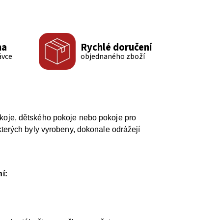
ma
Rychlé doručení
ávce
objednaného zboží
okoje, dětského pokoje nebo pokoje pro
kterých byly vyrobeny, dokonale odrážejí
í: