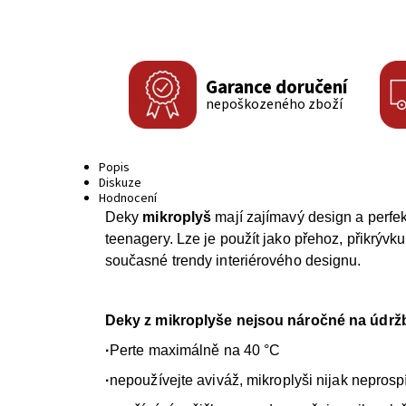
Garance doručení
nepoškozeného zboží
Popis
Diskuze
Hodnocení
Deky
mikroplyš
mají zajímavý design a perfe
teenagery. Lze je použít jako přehoz, přikrývk
současné trendy interiérového designu.
Deky z mikroplyše nejsou náročné na údržb
·
Perte maximálně na 40 °C
·
nepoužívejte aviváž, mikroplyši nijak neprosp