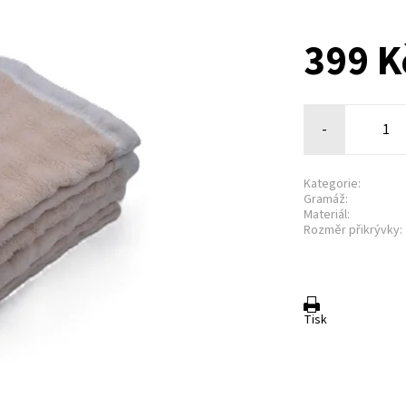
399 K
-
Kategorie:
Gramáž:
Materiál:
Rozměr přikrývky:
Tisk