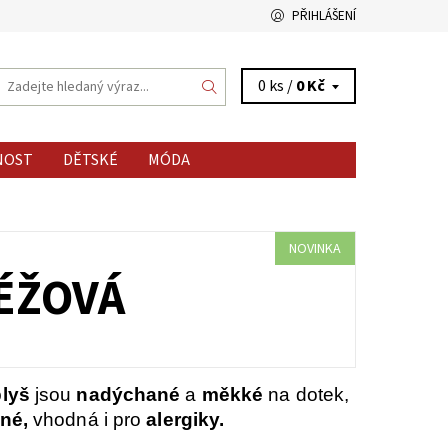
PŘIHLÁŠENÍ
0 ks /
0 Kč
NOST
DĚTSKÉ
MÓDA
NOVINKA
BÉŽOVÁ
lyš
jsou
nadýchané
a
měkké
na dotek,
né,
vhodná i pro
alergiky.