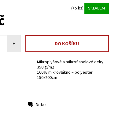
(>5 ks)
SKLADEM
č
+
Mikroplyšové a mikroflanelové deky
350 g/m2
100% mikrovlákno – polyester
150x200cm
Dotaz