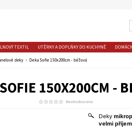
LNOVÝ TEXTIL
UTĚRKY A DOPLŇKY DO KUCHYNĚ
DOMÁC
lanelové deky
Deka Sofie 150x200cm - béžová
SOFIE 150X200CM - 
Neohodnoceno
Deky
mikrop
velmi příjem