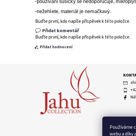
·
používání sušičky se nedoporučuje, mikroplyš
·
nežehlete, materiál je nemačkavý.
Buďte první, kdo napíše příspěvek k této položce.
Přidat komentář
Buďte první, kdo napíše příspěvek k této položce.
Přidat hodnocení
KONT
sh
+4
Ná
Vložením hodnocení souhlasíte s
podmínkami ochran
Používáme c
webu a díky 