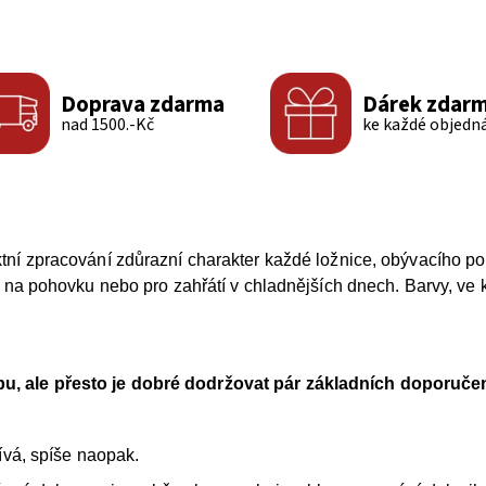
Doprava zdarma
Dárek zdar
nad 1500.-Kč
ke každé objedn
ktní zpracování zdůrazní charakter každé ložnice, obývacího p
u na pohovku nebo pro zahřátí v chladnějších dnech. Barvy, ve 
u, ale přesto je dobré dodržovat pár základních doporučen
ívá, spíše naopak.