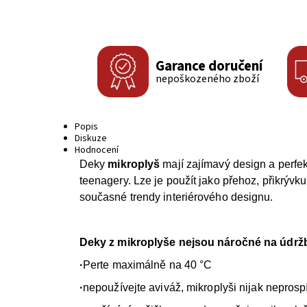
Garance doručení
nepoškozeného zboží
Popis
Diskuze
Hodnocení
Deky
mikroplyš
mají zajímavý design a perfe
teenagery. Lze je použít jako přehoz, přikrývk
současné trendy interiérového designu.
Deky z mikroplyše nejsou náročné na údržb
·
Perte maximálně na 40 °C
·
nepoužívejte aviváž, mikroplyši nijak neprosp