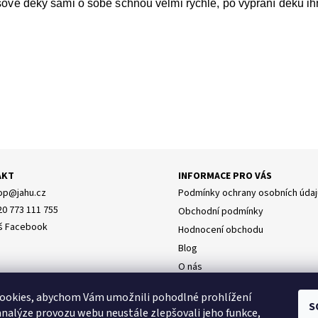
ové deky sami o sobě schnou velmi rychle, po vyprání deku ih
AKT
INFORMACE PRO VÁS
op
@
jahu.cz
Podmínky ochrany osobních údaj
20 773 111 755
Obchodní podmínky
š Facebook
Hodnocení obchodu
Blog
O nás
Doprava
y osobních údajů
ookies, abychom Vám umožnili pohodlné prohlížení
Napište nám
S
analýze provozu webu neustále zlepšovali jeho funkce,