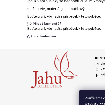
·
používání sušičky se nedoporučuje, mikroplyš
·
nežehlete, materiál je nemačkavý.
Buďte první, kdo napíše příspěvek k této položce.
Přidat komentář
Buďte první, kdo napíše příspěvek k této položce.
Přidat hodnocení
KONT
sh
+4
Ná
Vložením hodnocení souhlasíte s
podmínkami ochran
Používáme c
webu a díky 