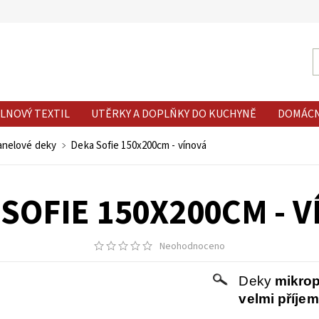
LNOVÝ TEXTIL
UTĚRKY A DOPLŇKY DO KUCHYNĚ
DOMÁC
lanelové deky
Deka Sofie 150x200cm - vínová
SOFIE 150X200CM - 
Neohodnoceno
Deky
mikrop
velmi příjem