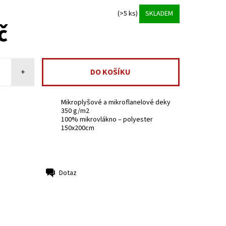
(>5 ks)
SKLADEM
č
+
Mikroplyšové a mikroflanelové deky
350 g/m2
100% mikrovlákno – polyester
150x200cm
Dotaz