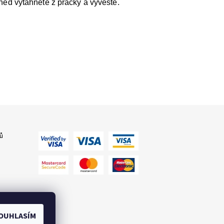
ned vytáhněte z pračky a vyvěste.
ů
OUHLASÍM