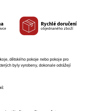
ma
Rychlé doručení
ávce
objednaného zboží
okoje, dětského pokoje nebo pokoje pro
kterých byly vyrobeny, dokonale odrážejí
í: