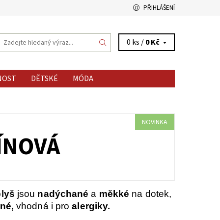
PŘIHLÁŠENÍ
0 ks /
0 Kč
NOST
DĚTSKÉ
MÓDA
NOVINKA
VÍNOVÁ
lyš
jsou
nadýchané
a
měkké
na dotek,
né,
vhodná i pro
alergiky.