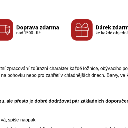
Doprava zdarma
Dárek zdar
nad 1500.-Kč
ke každé objedn
ktní zpracování zdůrazní charakter každé ložnice, obývacího p
u na pohovku nebo pro zahřátí v chladnějších dnech. Barvy, ve 
u, ale přesto je dobré dodržovat pár základních doporučen
ívá, spíše naopak.