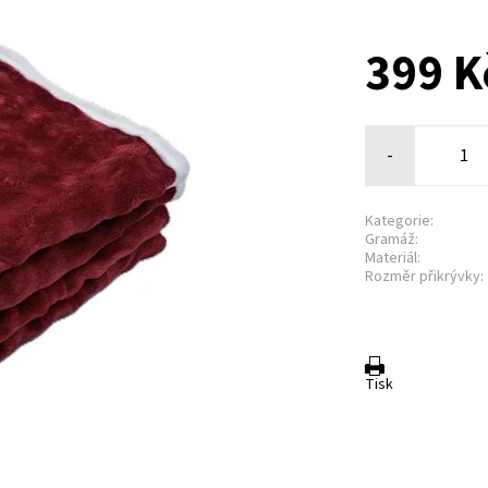
399 K
-
Kategorie:
Gramáž:
Materiál:
Rozměr přikrývky:
Tisk