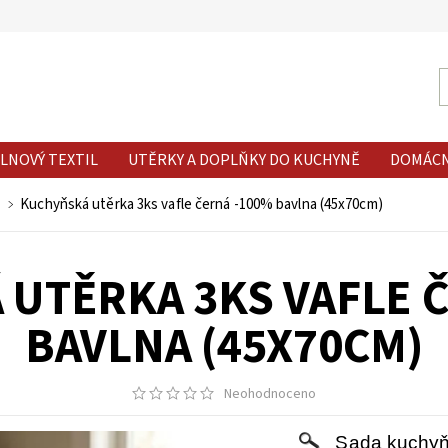
LNOVÝ TEXTIL
UTĚRKY A DOPLŇKY DO KUCHYNĚ
DOMÁC
Kuchyňská utěrka 3ks vafle černá -100% bavlna (45x70cm)
UTĚRKA 3KS VAFLE 
BAVLNA (45X70CM)
Neohodnoceno
Sada kuchyň