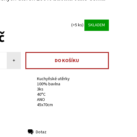
(>5 ks)
SKLADEM
č
+
Kuchyňské utěrky
100% bavlna
3ks
40°C
ANO
45x70cm
Dotaz