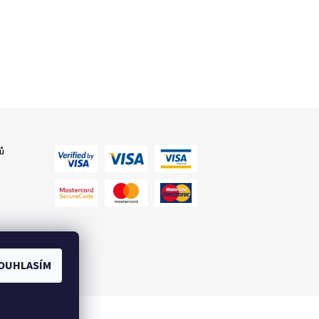
ů
OUHLASÍM