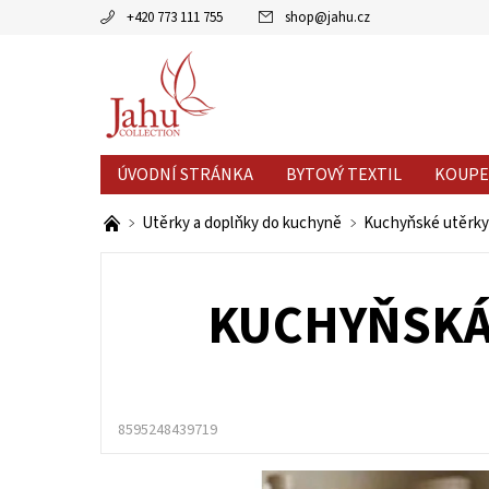
+420 773 111 755
shop
@
jahu.cz
ÚVODNÍ STRÁNKA
BYTOVÝ TEXTIL
KOUPE
AKCE MĚSÍCE
VÝPRODEJ %
Utěrky a doplňky do kuchyně
Kuchyňské utěrky
KUCHYŇSKÁ 
8595248439719