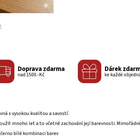
Doprava zdarma
Dárek zdar
nad 1500.-Kč
ke každé objedn
ná s vysokou kvalitou a savostí.
oužit mnoho let a to včetně zachování její barevnosti. Mimořádně
v černo bílé kombinaci barev