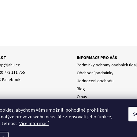
AKT
INFORMACE PRO VÁS
op
@
jahu.cz
Podmínky ochrany osobních údaj
20 773 111 755
Obchodní podmínky
š Facebook
Hodnocení obchodu
Blog
O nás
Doprava
y osobních údajů
ookies, abychom Vám umožnili pohodlné prohlížení
Napište nám
S
analýze provozu webu neustále zlepšovali jeho funkce,
itelnost.
Více informací