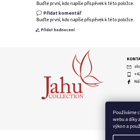
Buďte první, kdo napíše příspěvek k této položce.
Přidat komentář
Buďte první, kdo napíše příspěvek k této položce.
Přidat hodnocení
KONT
sh
+4
Ná
Vložením hodnocení souhlasíte s
podmínkami ochran
Používáme c
webu a díky 
výkon a použ