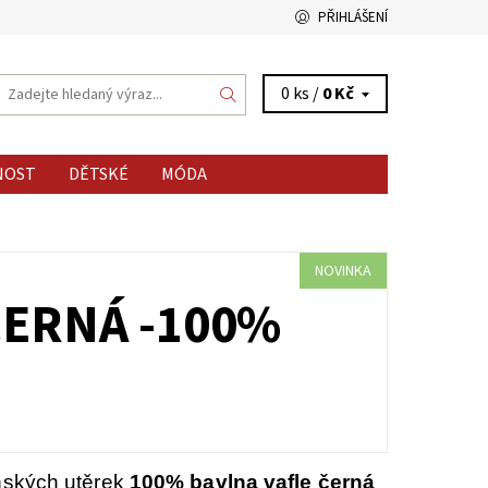
PŘIHLÁŠENÍ
0 ks /
0 Kč
NOST
DĚTSKÉ
MÓDA
NOVINKA
ČERNÁ -100%
ských utěrek
100% bavlna vafle černá