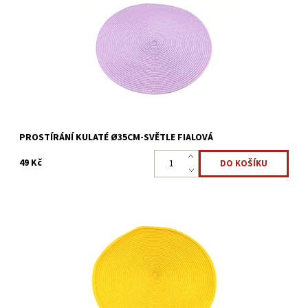
stolu.
Dostupnost:
Skladem >5 ks
Kód:
17142261
PROSTÍRÁNÍ KULATÉ Ø35CM-SVĚTLE FIALOVÁ
49 Kč
Kulaté prostírání Ø35cm pro ochranu a ozdobu kuchyňského
stolu.
Dostupnost:
Skladem >5 ks
Kód:
17142252