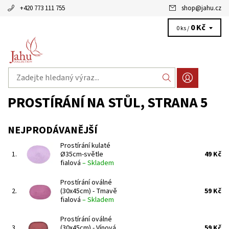
+420 773 111 755
shop
@
jahu.cz
0 Kč
0 ks /
PROSTÍRÁNÍ NA STŮL
, STRANA 5
NEJPRODÁVANĚJŠÍ
Prostírání kulaté
1.
Ø35cm-světle
49 Kč
fialová
–
Skladem
Prostírání oválné
2.
(30x45cm) - Tmavě
59 Kč
fialová
–
Skladem
Prostírání oválné
3.
(30x45cm) - Vínová
59 Kč