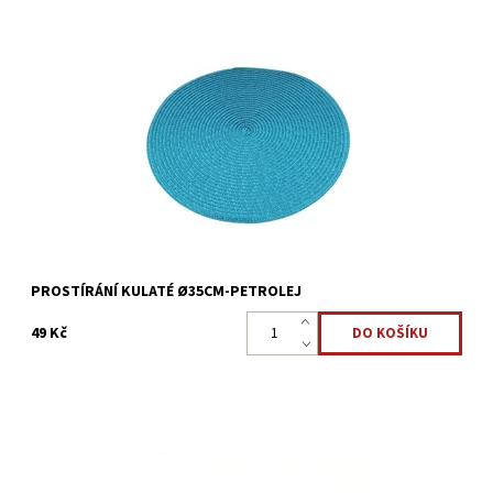
Kulaté prostírání Ø35cm pro ochranu a ozdobu kuchyňského
stolu.
Dostupnost:
Skladem >5 ks
Kód:
17143512
PROSTÍRÁNÍ KULATÉ Ø35CM-PETROLEJ
49 Kč
Kulaté prostírání Ø35cm pro ochranu a ozdobu kuchyňského