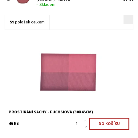
–
Skladem
59
položek celkem
Prostírání Šachy 30×45cm zdokonalte váš stůl pomoci stylového
prostírání, které ke slušnému stolování určitě patří.
Dostupnost:
Skladem >5 ks
Kód:
17011446
PROSTÍRÁNÍ ŠACHY - FUCHSIOVÁ (30X45CM)
49 Kč