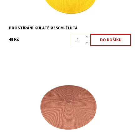
PROSTÍRÁNÍ KULATÉ Ø35CM-ŽLUTÁ
49 Kč
Kulaté prostírání Ø35cm pro ochranu a ozdobu kuchyňského
stolu.
Dostupnost:
Skladem >5 ks
Kód:
17141031