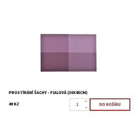
Prostírání Šachy 30×45cm zdokonalte váš stůl pomoci stylového
prostírání, které ke slušnému stolování určitě patří.
Dostupnost:
Skladem >5 ks
Kód:
17010840
PROSTÍRÁNÍ ŠACHY - FIALOVÁ (30X45CM)
49 Kč