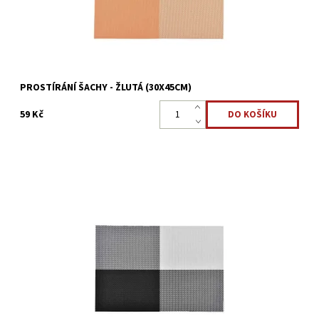
PROSTÍRÁNÍ ŠACHY - ŽLUTÁ (30X45CM)
59 Kč
Prostírání Šachy 30×45cm zdokonalte váš stůl pomoci stylového
prostírání, které ke slušnému stolování určitě patří.
Dostupnost:
Skladem >5 ks
Kód:
16986600