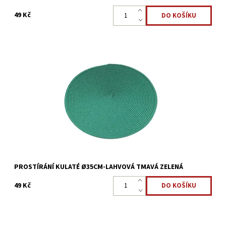
49 Kč
Kulaté prostírání Ø35cm pro ochranu a ozdobu kuchyňského
stolu.
Dostupnost:
Skladem >5 ks
Kód:
17143530
PROSTÍRÁNÍ KULATÉ Ø35CM-LAHVOVÁ TMAVÁ ZELENÁ
49 Kč