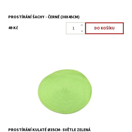
PROSTÍRÁNÍ ŠACHY - ČERNÉ (30X45CM)
49 Kč
Kulaté prostírání Ø35cm pro ochranu a ozdobu kuchyňského
stolu.
Dostupnost:
Skladem >5 ks
Kód:
17145729
PROSTÍRÁNÍ KULATÉ Ø35CM- SVĚTLE ZELENÁ