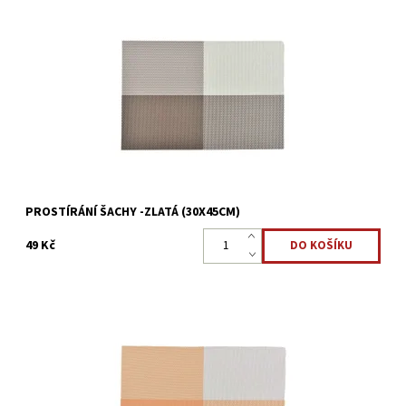
Prostírání Šachy 30×45cm zdokonalte váš stůl pomoci stylového
prostírání, které ke slušnému stolování určitě patří.
Dostupnost:
Skladem >5 ks
Kód:
17010462
PROSTÍRÁNÍ ŠACHY -ZLATÁ (30X45CM)
49 Kč
Prostírání Šachy 30×45cm zdokonalte váš stůl pomoci stylového
prostírání, které ke slušnému stolování určitě patří.
Dostupnost:
Skladem >5 ks
Kód:
16987221