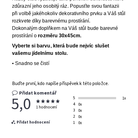
zdůrazní jeho osobitý ráz. Popusťte svou fantazii
při volbě jakéhokoliv dekorativního prvku a Váš stůl
rozkvete díky barevnému prostírání.
Dokonalým doplňkem na Váš stůl bude barevné
prostírání o
rozměru 30x45cm.
Vyberte si barvu, která bude nejvíc slušet
vašemu jídelnímu stolu.
• Snadno se čistí
Buďte první, kdo napíše příspěvek k této položce.
Přidat komentář
5,0
5
1x
4
0x
1 hodnocení
3
0x
2
0x
Přidat hodnocení
1
0x