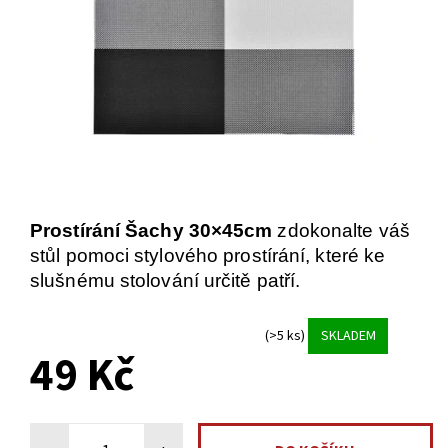
Prostírání Šachy 30×45cm
zdokonalte váš
stůl pomoci stylového prostírání, které ke
slušnému stolování určitě patří.
(>5 ks)
SKLADEM
49 Kč