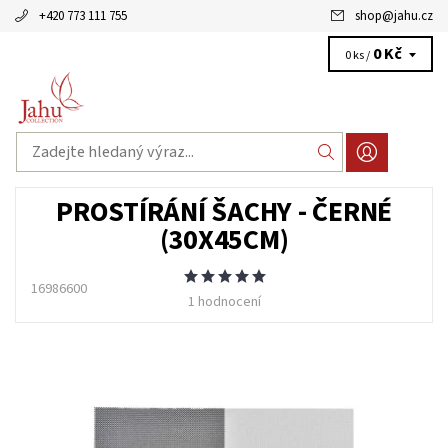
+420 773 111 755
shop
@
jahu.cz
0 Kč
0 ks /
PROSTÍRÁNÍ ŠACHY - ČERNÉ
(30X45CM)
16986600
1 hodnocení