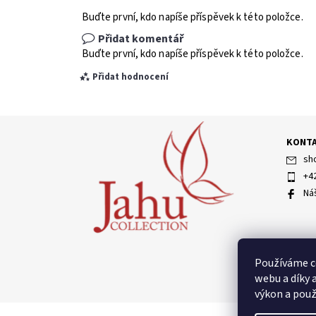
Buďte první, kdo napíše příspěvek k této položce.
Přidat komentář
Buďte první, kdo napíše příspěvek k této položce.
Přidat hodnocení
KONT
sh
+4
Ná
Vložením hodnocení souhlasíte s
podmínkami ochran
Používáme c
webu a díky 
výkon a použ