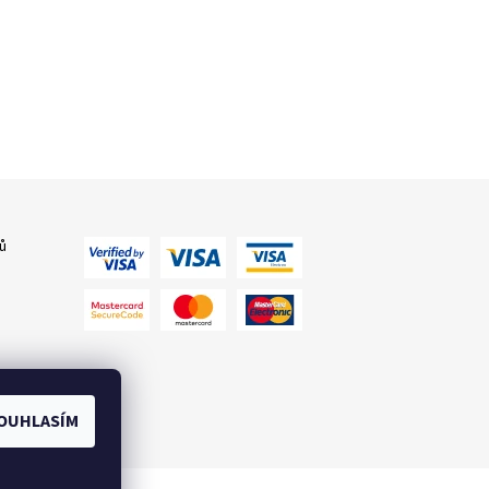
ů
OUHLASÍM