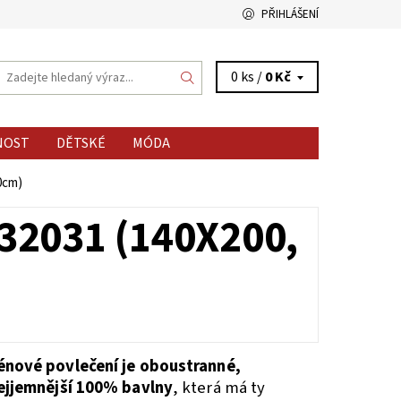
PŘIHLÁŠENÍ
0 ks /
0 Kč
NOST
DĚTSKÉ
MÓDA
0cm)
32031 (140X200,
énové povlečení je oboustranné,
ejjemnější 100% bavlny
, která má ty