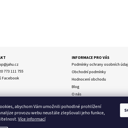
AKT
INFORMACE PRO VÁS
op
@
jahu.cz
Podmínky ochrany osobních údaj
20 773 111 755
Obchodní podmínky
š Facebook
Hodnocení obchodu
Blog
O nás
Doprava
y osobních údajů
ookies, abychom Vám umožnili pohodlné prohlížení
Napište nám
S
analýze provozu webu neustále zlepšovali jeho funkce,
itelnost.
Více informací