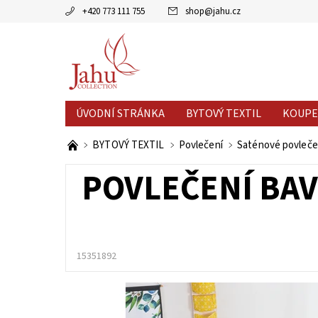
+420 773 111 755
shop
@
jahu.cz
ÚVODNÍ STRÁNKA
BYTOVÝ TEXTIL
KOUPE
AKCE MĚSÍCE
VÝPRODEJ %
BYTOVÝ TEXTIL
Povlečení
Saténové povleče
POVLEČENÍ BAVL
15351892