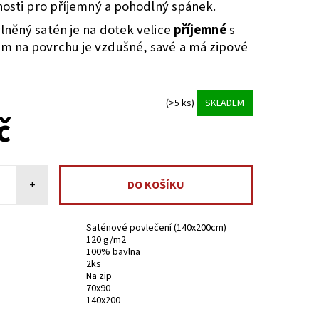
tnosti pro příjemný a pohodlný spánek.
lněný satén je na dotek velice
příjemné
s
m na povrchu je vzdušné, savé
a má zipové
(>5 ks)
SKLADEM
č
+
Saténové povlečení (140x200cm)
120 g/m2
100% bavlna
2ks
Na zip
70x90
140x200