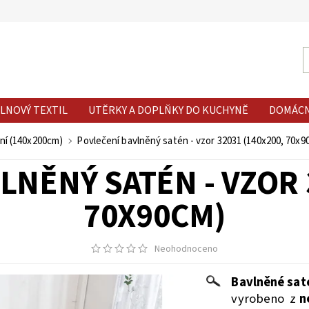
LNOVÝ TEXTIL
UTĚRKY A DOPLŇKY DO KUCHYNĚ
DOMÁC
ní (140x200cm)
Povlečení bavlněný satén - vzor 32031 (140x200, 70x9
NĚNÝ SATÉN - VZOR 
70X90CM)
Neohodnoceno
Bavlněné sat
vyrobeno z
n