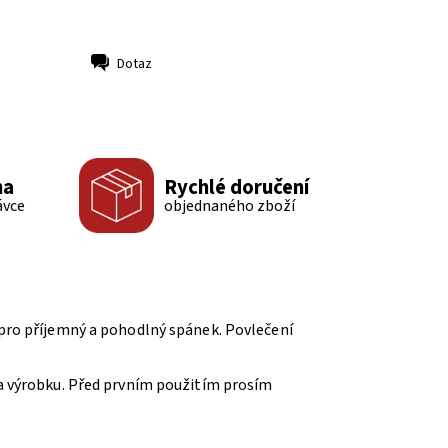
Dotaz
ma
Rychlé doručení
ávce
objednaného zboží
i pro příjemný a pohodlný spánek. Povlečení
na výrobku. Před prvním použitím prosím