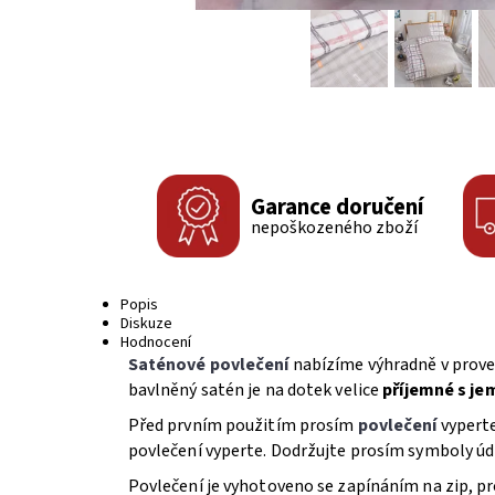
Garance doručení
nepoškozeného zboží
Popis
Diskuze
Hodnocení
Saténové povlečení
nabízíme výhradně v prov
bavlněný satén je na dotek velice
příjemné s j
Před prvním použitím prosím
povlečení
vypert
povlečení vyperte. Dodržujte prosím symboly údr
Povlečení je vyhotoveno se zapínáním na zip, pr