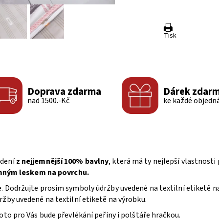
Tisk
Doprava zdarma
Dárek zdar
nad 1500.-Kč
ke každé objedn
edení
z nejjemnější 100% bavlny
, která má ty nejlepší vlastnost
emným leskem na povrchu.
e. Dodržujte prosím symboly údržby uvedené na textilní etiketě 
žby uvedené na textilní etiketě na výrobku.
oto pro Vás bude převlékání peřiny i polštáře hračkou.