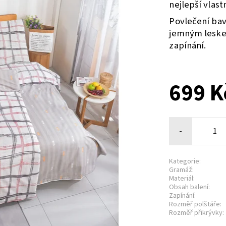
nejlepší vlas
Povlečení bav
jemným leske
zapínání.
699 K
-
Kategorie:
Gramáž:
Materiál:
Obsah balení:
Zapínání:
Rozměř polštáře:
Rozměř přikrývky: