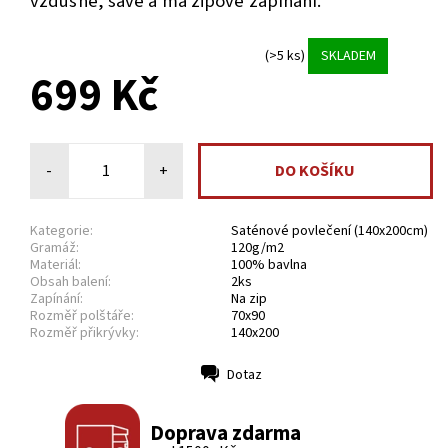
vzdušné, savé
a má zipové zapínání.
(>5 ks)
SKLADEM
699 Kč
-
+
Kategorie:
Saténové povlečení (140x200cm)
Gramáž:
120g/m2
Materiál:
100% bavlna
Obsah balení:
2ks
Zapínání:
Na zip
Rozměř polštáře:
70x90
Rozměř přikrývky:
140x200
Dotaz
Tisk
Doprava zdarma