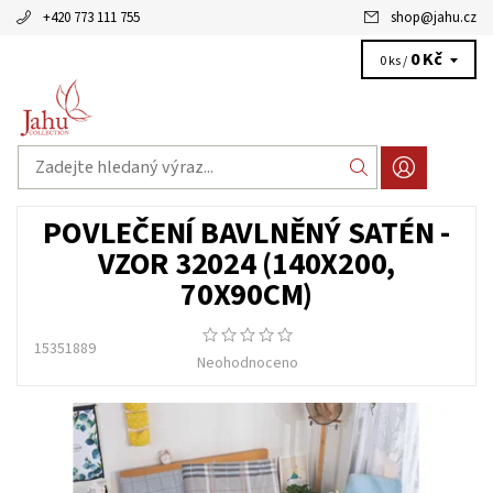
+420 773 111 755
shop
@
jahu.cz
0 Kč
0 ks /
POVLEČENÍ BAVLNĚNÝ SATÉN -
VZOR 32024 (140X200,
70X90CM)
15351889
Neohodnoceno