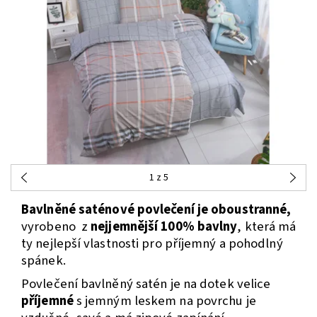
1
z 5
Bavlněné saténové povlečení je oboustranné,
vyrobeno z
nejjemnější 100% bavlny
, která má
ty nejlepší vlastnosti pro příjemný a pohodlný
spánek.
Povlečení bavlněný satén je na dotek velice
příjemné
s jemným leskem na povrchu je