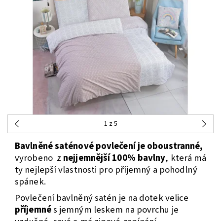
1
z 5
Bavlněné saténové povlečení je oboustranné,
vyrobeno z
nejjemnější 100% bavlny
, která má
ty nejlepší vlastnosti pro příjemný a pohodlný
spánek.
Povlečení bavlněný satén je na dotek velice
příjemné
s jemným leskem na povrchu je