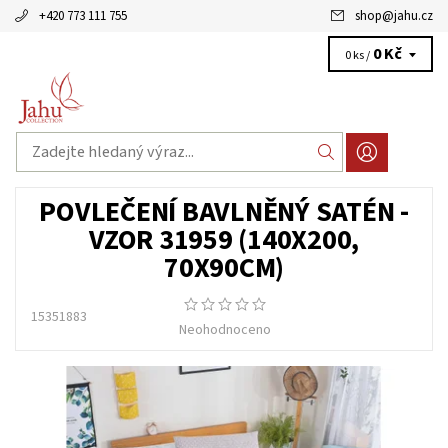
+420 773 111 755
shop
@
jahu.cz
0 Kč
0 ks /
POVLEČENÍ BAVLNĚNÝ SATÉN -
VZOR 31959 (140X200,
70X90CM)
15351883
Neohodnoceno