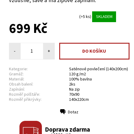
vzdušné, savé
a má zipové zapínání.
(>5 ks)
SKLADEM
699 Kč
-
+
Kategorie:
Saténové povlečení (140x200cm)
Gramáž:
120 g/m2
Materiál:
100% bavlna
Obsah balení:
2ks
Zapínání:
Na zip
Rozměř polštáře:
70x90
Rozměř přikrývky:
140x220cm
Dotaz
Tisk
Doprava zdarma