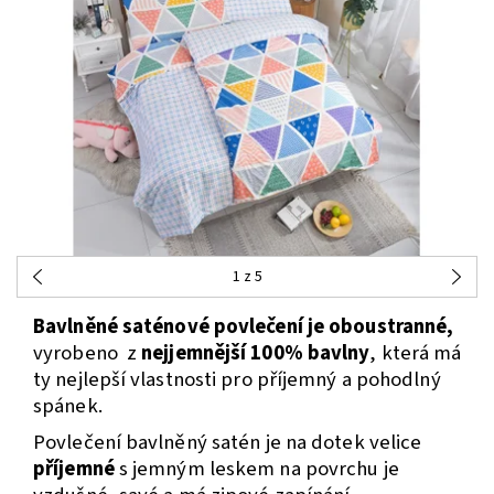
1
z 5
Bavlněné saténové povlečení je oboustranné,
vyrobeno z
nejjemnější 100% bavlny
, která má
ty nejlepší vlastnosti pro příjemný a pohodlný
spánek.
Povlečení bavlněný satén je na dotek velice
příjemné
s jemným leskem na povrchu je