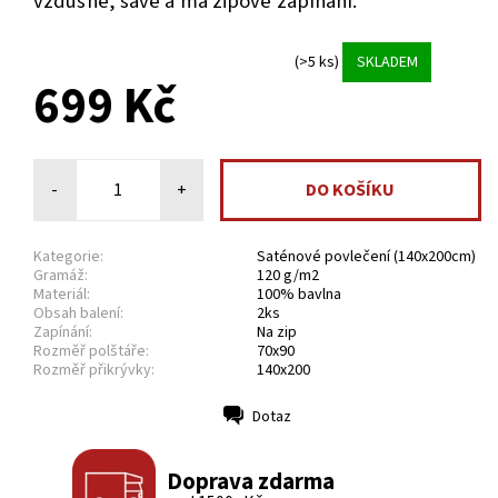
vzdušné, savé
a má zipové zapínání.
(>5 ks)
SKLADEM
699 Kč
-
+
Kategorie:
Saténové povlečení (140x200cm)
Gramáž:
120 g/m2
Materiál:
100% bavlna
Obsah balení:
2ks
Zapínání:
Na zip
Rozměř polštáře:
70x90
Rozměř přikrývky:
140x200
Dotaz
Tisk
Doprava zdarma