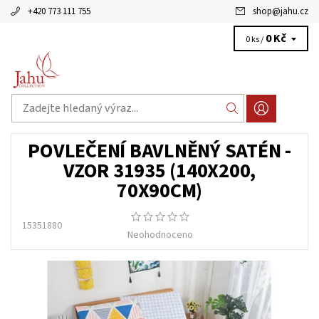
+420 773 111 755
shop
@
jahu.cz
0 Kč
0 ks /
POVLEČENÍ BAVLNĚNÝ SATÉN -
VZOR 31935 (140X200,
70X90CM)
15351880
Neohodnoceno