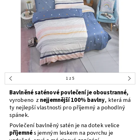
1
z 5
Bavlněné saténové povlečení je oboustranné,
vyrobeno z
nejjemnější 100% bavlny
, která má
ty nejlepší vlastnosti pro příjemný a pohodlný
spánek.
Povlečení bavlněný satén je na dotek velice
příjemné
s jemným leskem na povrchu je