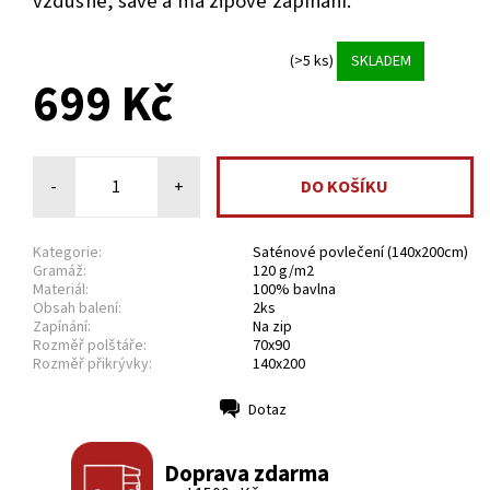
vzdušné, savé
a má zipové zapínání.
(>5 ks)
SKLADEM
699 Kč
-
+
Kategorie:
Saténové povlečení (140x200cm)
Gramáž:
120 g/m2
Materiál:
100% bavlna
Obsah balení:
2ks
Zapínání:
Na zip
Rozměř polštáře:
70x90
Rozměř přikrývky:
140x200
Dotaz
Tisk
Doprava zdarma