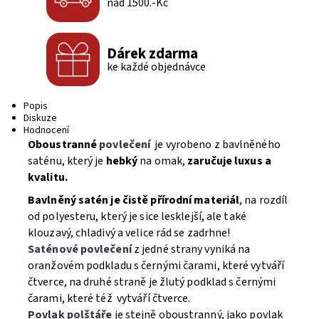
nad 1500.-Kč
Dárek zdarma
ke každé objednávce
Popis
Diskuze
Hodnocení
Oboustranné
povlečení
je vyrobeno z bavlněného
saténu, který je
hebký
na omak,
zaručuje luxus a
kvalitu.
Bavlněný satén je čistě přírodní materiál
, na rozdíl
od polyesteru, který je sice lesklejší, ale také
klouzavý, chladivý a velice rád se zadrhne!
Saténové povlečení
z jedné strany vyniká na
oranžovém podkladu s černými čarami, které vytváří
čtverce, na druhé straně je žlutý podklad s černými
čarami, které též vytváří čtverce.
Povlak polštáře
je stejně oboustranný, jako povlak