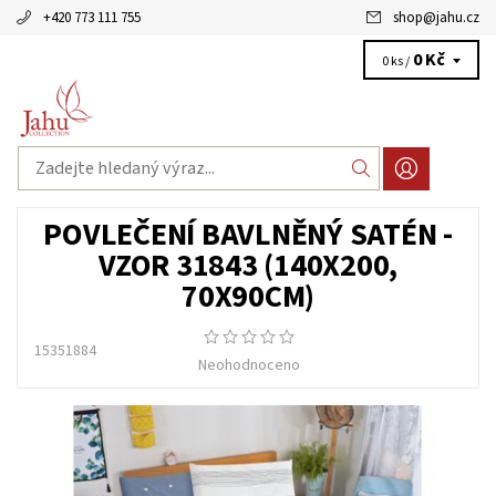
+420 773 111 755
shop
@
jahu.cz
0 Kč
0 ks /
POVLEČENÍ BAVLNĚNÝ SATÉN -
VZOR 31843 (140X200,
70X90CM)
15351884
Neohodnoceno