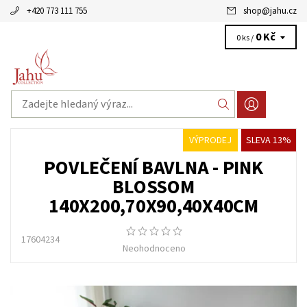
+420 773 111 755
shop
@
jahu.cz
0 Kč
0 ks /
VÝPRODEJ
SLEVA 13%
POVLEČENÍ BAVLNA - PINK
BLOSSOM
140X200,70X90,40X40CM
17604234
Neohodnoceno