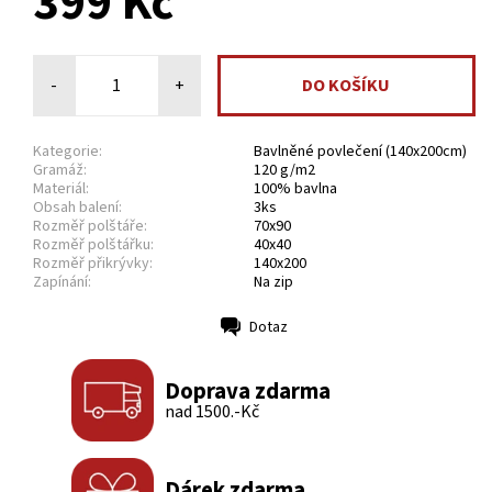
399 Kč
-
+
Kategorie:
Bavlněné povlečení (140x200cm)
Gramáž:
120 g/m2
Materiál:
100% bavlna
Obsah balení:
3ks
Rozměř polštáře:
70x90
Rozměř polštářku:
40x40
Rozměř přikrývky:
140x200
Zapínání:
Na zip
Dotaz
Tisk
Doprava zdarma
nad 1500.-Kč
Dárek zdarma