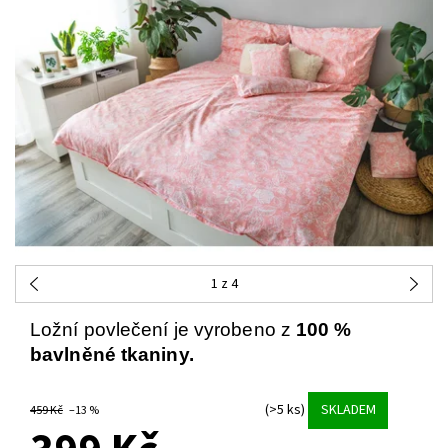
1
z 4
Ložní povlečení je vyrobeno z
100 %
bavlněné tkaniny.
(>5 ks)
SKLADEM
459 Kč
–13 %