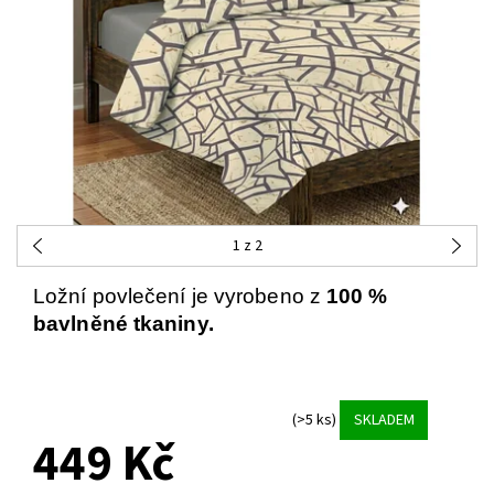
1
z 2
Ložní povlečení je vyrobeno z
100 %
bavlněné tkaniny.
(>5 ks)
SKLADEM
449 Kč