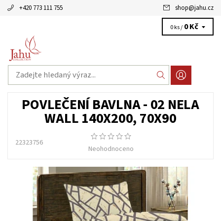
+420 773 111 755
shop
@
jahu.cz
0 Kč
0 ks /
POVLEČENÍ BAVLNA - 02 NELA
WALL 140X200, 70X90
22323756
Neohodnoceno