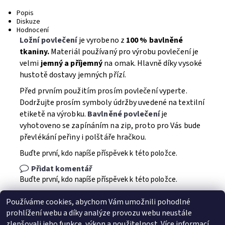
Popis
Diskuze
Hodnocení
Ložní povlečení
je vyrobeno z
100 % bavlněné
tkaniny.
Materiál používaný pro výrobu povlečení je
velmi
jemný a příjemný
na omak. Hlavně díky vysoké
hustotě dostavy jemných přízí.
Před prvním použitím prosím povlečení vyperte.
Dodržujte prosím symboly údržby uvedené na textilní
etiketě na výrobku.
Bavlněné povlečení
je
vyhotoveno se zapínáním na zip, proto pro Vás bude
převlékání peřiny i polštáře hračkou.
Buďte první, kdo napíše příspěvek k této položce.
Přidat komentář
Buďte první, kdo napíše příspěvek k této položce.
Přidat hodnocení
Používáme cookies, abychom Vám umožnili pohodlné
prohlížení webu a díky analýze provozu webu neustále
zlepšovali jeho funkce, výkon a použitelnost.
Více informací