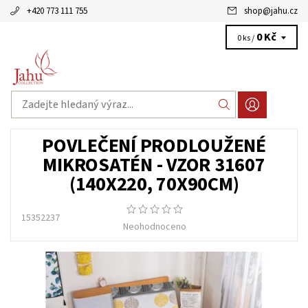
+420 773 111 755
shop
@
jahu.cz
0 Kč
0 ks /
POVLEČENÍ PRODLOUŽENÉ
MIKROSATÉN - VZOR 31607
(140X220, 70X90CM)
15352237
Neohodnoceno