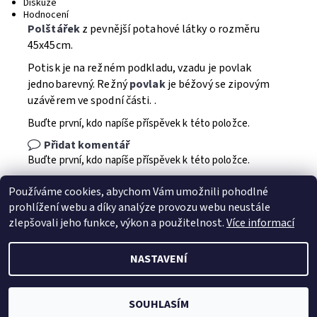
Diskuze
Hodnocení
Polštářek
z pevnější potahové látky o rozměru
45x45cm.
Potisk je na režném podkladu, vzadu je povlak
jednobarevný. Režný
povlak
je béžový se zipovým
uzávěrem ve spodní části. .
Buďte první, kdo napíše příspěvek k této položce.
Přidat komentář
Buďte první, kdo napíše příspěvek k této položce.
Přidat hodnocení
Používáme cookies, abychom Vám umožnili pohodlné
prohlížení webu a díky analýze provozu webu neustále
zlepšovali jeho funkce, výkon a použitelnost.
Více informací
NASTAVENÍ
2026 © Jahu.cz, všechna práva vyhrazena
Vytvořil Shoptet
SOUHLASÍM