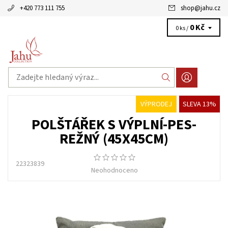
+420 773 111 755
shop
@
jahu.cz
0 Kč
0 ks /
VÝPRODEJ
SLEVA 13%
POLŠTÁŘEK S VÝPLNÍ-PES-
REŽNÝ (45X45CM)
22323839
Neohodnoceno