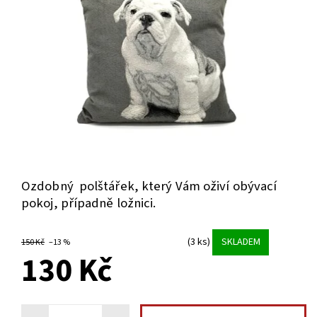
Ozdobný polštářek, který Vám oživí obývací
pokoj, případně ložnici.
(3 ks)
SKLADEM
150 Kč
–13 %
130 Kč