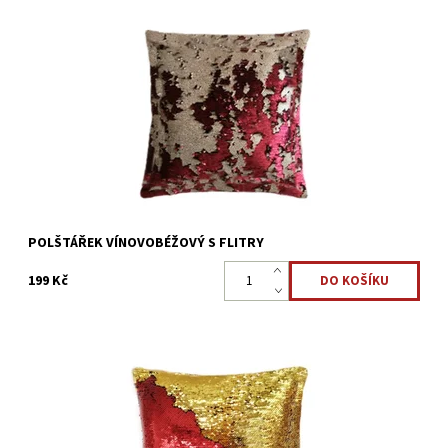
Polštářek s flitry, které po projetí rukou mění vzhled. Vínovou
barvu můžete změnit na měděnou nebo třeba napsat vzkaz.
Dostupnost:
Skladem >5 ks
Kód:
22323915
POLŠTÁŘEK VÍNOVOBÉŽOVÝ S FLITRY
199 Kč
Polštářek s flitry, které po projetí rukou mění vzhled. Červenou
barvu můžete změnit na zlatou nebo třeba napsat vzkaz.
Dostupnost:
Skladem >5 ks
Kód:
22323914