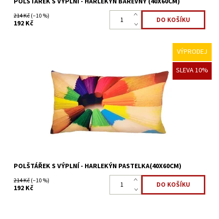
POLŠTÁŘEK S VÝPLNÍ - HARLEKÝN BAREVNÝ (40X60CM)
214 Kč
(–10 %)
192 Kč
VÝPRODEJ
Dekorační polštář s kvalitním foto potiskem perfektně doplní
SLEVA 10%
každý interiér. Polštář bude dělat příjemnou atmosféru nejen při
čtení, poslouchání hudby a lenošení, ale i na...
Dostupnost:
Skladem >5 ks
Kód:
22323907
POLŠTÁŘEK S VÝPLNÍ - HARLEKÝN PASTELKA(40X60CM)
214 Kč
(–10 %)
192 Kč