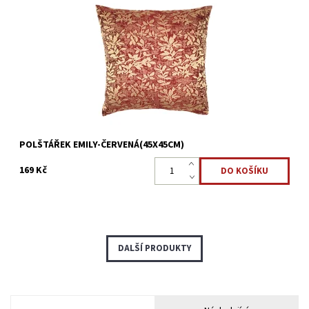
Dekorační polštářek ve vínové barvě, je perfektním doplňkem
pro každého, kdo hledá spojení komfortu a stylu.
Dostupnost:
Skladem >5 ks
Kód:
22323905
POLŠTÁŘEK EMILY-ČERVENÁ(45X45CM)
169 Kč
DALŠÍ PRODUKTY