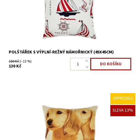
Dostupnost:
Skladem >5 ks
Kód:
3591/70X6
POLŠTÁŘEK S VÝPLNÍ-REŽNÝ NÁMOŘNICKÝ (45X45CM)
150 Kč
(–13 %)
130 Kč
VÝPRODEJ
Ozdobný polštář se zvířecím motivem, který Vám oživí obývací
SLEVA 13%
pokoj, případně ložnici.
Dostupnost:
Skladem 1 ks
Kód:
3591/70X3