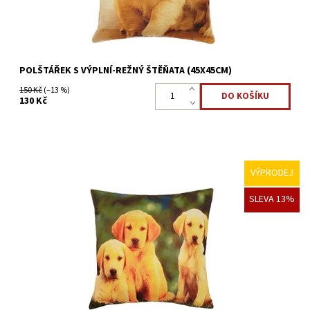
POLŠTÁŘEK S VÝPLNÍ-REŽNÝ ŠTĚŇATA (45X45CM)
150 Kč
(–13 %)
130 Kč
VÝPRODEJ
Ozdobný polštář se zvířecím motivem, který Vám oživí obývací
SLEVA 13%
pokoj, případně ložnici.
Dostupnost:
Skladem >5 ks
Kód:
3591/70X2