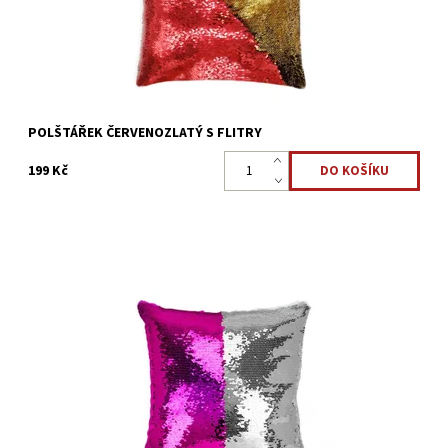
POLŠTÁŘEK ČERVENOZLATÝ S FLITRY
199 Kč
Polštářek s flitry, které po projetí rukou mění vzhled. Růžovou
barvu můžete změnit na stříbrnou nebo třeba napsat vzkaz.
Dostupnost:
Skladem >5 ks
Kód:
22323913