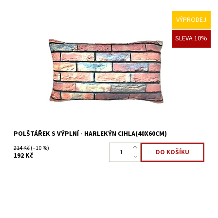
VÝPRODEJ
Dekorační polštář s kvalitním foto potiskem perfektně doplní
SLEVA 10%
každý interiér. Polštář bude dělat příjemnou atmosféru nejen při
čtení, poslouchání hudby a lenošení, ale i na...
Dostupnost:
Skladem >5 ks
Kód:
22323906
POLŠTÁŘEK S VÝPLNÍ - HARLEKÝN CIHLA(40X60CM)
214 Kč
(–10 %)
192 Kč