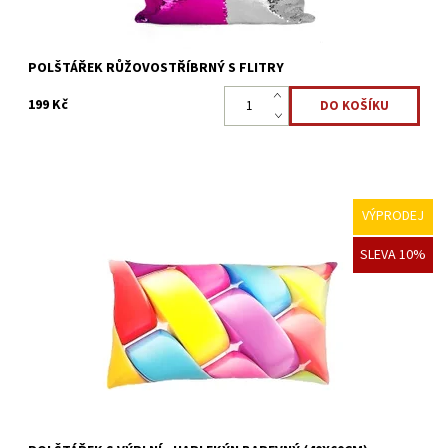
POLŠTÁŘEK RŮŽOVOSTŘÍBRNÝ S FLITRY
199 Kč
VÝPRODEJ
Dekorační polštář s kvalitním foto potiskem perfektně doplní
SLEVA 10%
každý interiér. Polštář bude dělat příjemnou atmosféru nejen při
čtení, poslouchání hudby a lenošení, ale i na...
Dostupnost:
Skladem >5 ks
Kód:
22323911