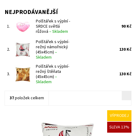
NEJPRODÁVANĚJŠÍ
Polštářek s výplní -
1.
SRDCE světlá
90 Kč
růžová
–
Skladem
Polštářek s výplní-
režný námořnický
2.
130 Kč
(45x45cm)
–
Skladem
Polštářek s výplní-
režný štěňata
3.
130 Kč
(45x45cm)
–
Skladem
37
položek celkem
VÝPRODEJ
Ozdobný polštář se zvířecím motivem, který Vám oživí obývací
SLEVA 13%
pokoj, případně ložnici.