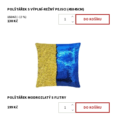
POLŠTÁŘEK S VÝPLNÍ-REŽNÝ PEJSCI (45X45CM)
150 Kč
(–13 %)
130 Kč
Polštářek s flitry, které po projetí rukou mění vzhled. Modrou
barvu můžete změnit na zlatou nebo třeba napsat vzkaz.
Dostupnost:
Skladem >5 ks
Kód:
22323917
POLŠTÁŘEK MODROZLATÝ S FLITRY
199 Kč