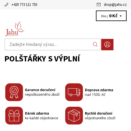
+420 773 111 755
shop
@
jahu.cz
0 Kč
0 ks /
POLŠTÁŘKY S VÝPLNÍ