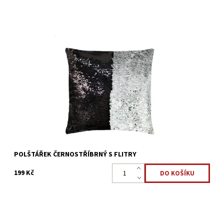
Polštářek s flitry, které po projetí rukou mění vzhled. Černou
barvu můžete změnit na stříbrnou nebo třeba napsat vzkaz.
Dostupnost:
Skladem >5 ks
Kód:
22323916
POLŠTÁŘEK ČERNOSTŘÍBRNÝ S FLITRY
199 Kč