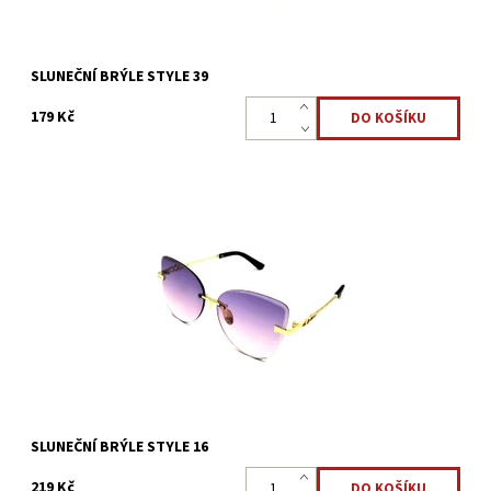
SLUNEČNÍ BRÝLE STYLE 39
179 Kč
Jak ochránit oči před silným slunečním světlem? Sluneční brýle
STYLE 16, vás určitě nezklamou a také vám budou slušet,
obroučky plast + kov, barevná barva...
Dostupnost:
Skladem >5 ks
Kód:
3127
SLUNEČNÍ BRÝLE STYLE 16
219 Kč