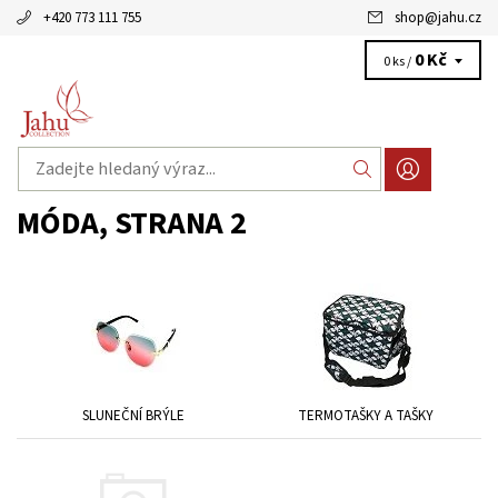
+420 773 111 755
shop
@
jahu.cz
0 Kč
0 ks /
MÓDA
, STRANA 2
SLUNEČNÍ BRÝLE
TERMOTAŠKY A TAŠKY