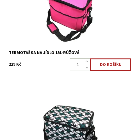
Dostupnost:
Skladem 5 ks
Kód:
3361
TERMOTAŠKA NA JÍDLO 15L-RŮŽOVÁ
229 Kč
Často jezdíte kempovat, na pláž nebo na piknik, ale nevíte, do
čeho zabalit svačinu a pití? Pro tyto výlety je ideální termotaška,
která je ideální pro přepravu nákupu nebo...
Dostupnost:
Skladem 4 ks
Kód:
3360