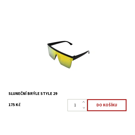
Jak ochránit oči před silným slunečním světlem? Stylové brýle
vhodné pro sportovní aktivity i zábavu, sluneční brýle STYLE 29
mají lehké a odolné obroučky, vás určitě...
Dostupnost:
Skladem >5 ks
Kód:
3132
SLUNEČNÍ BRÝLE STYLE 29
175 Kč
Moderní sluneční brýle ideální pro každého, kdo chce vyčnívat z