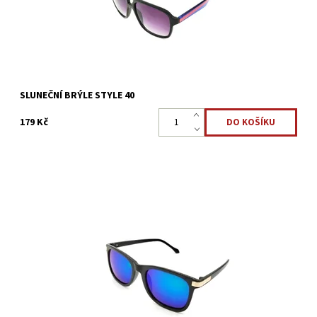
Kód:
3130
SLUNEČNÍ BRÝLE STYLE 40
179 Kč
Jak ochránit oči před silným slunečním světlem? Povedené
sluneční brýle STYLE 39 mají lehké a odolné obroučky, vás určitě
nezklamou a také vám budou slušet. Moderní...
Dostupnost:
Skladem 5 ks
Kód:
3128