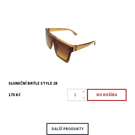
Jak ochránit oči před silným slunečním světlem? Stylové brýle
vhodné pro sportovní aktivity i zábavu, sluneční brýle STYLE 28
mají lehké a odolné...
Dostupnost:
Skladem 5 ks
Kód:
3125
SLUNEČNÍ BRÝLE STYLE 28
175 Kč
DALŠÍ PRODUKTY