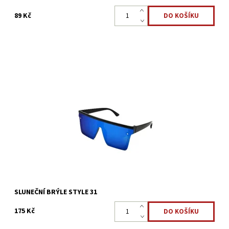
89 Kč
Jak ochránit oči před silným slunečním světlem? Stylové brýle
vhodné pro sportovní aktivity i zábavu, sluneční brýle STYLE 31
mají lehké a odolné obroučky, vás určitě...
Dostupnost:
Skladem 5 ks
Kód:
3133
SLUNEČNÍ BRÝLE STYLE 31
175 Kč