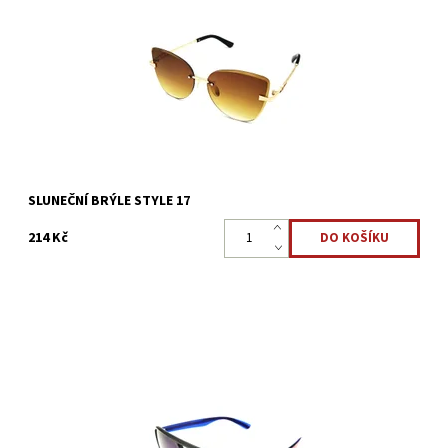
davu a vypadat nadčasově. Sluneční brýle - STYLE 17, kovové
obroučky, žluto-hnědá barva skel, zlatá barva...
Dostupnost:
Skladem 5 ks
Kód:
3131
SLUNEČNÍ BRÝLE STYLE 17
214 Kč
Jak ochránit oči před silným slunečním světlem? Povedené
sluneční brýle STYLE 40 mají lehké a odolné obroučky, vás určitě
nezklamou a také vám budou slušet. Moderní...
Dostupnost:
Skladem >5 ks