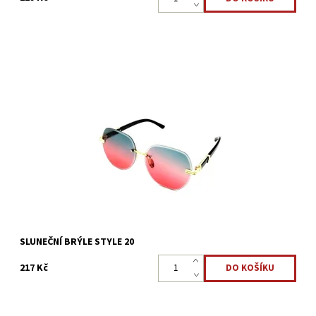
Jak ochránit oči před silným slunečním světlem? Sluneční brýle
STYLE 20, vás určitě nezklamou a také vám budou slušet,
obroučky plast + kov, barevná barva...
Dostupnost:
Skladem >5 ks
Kód:
3126
SLUNEČNÍ BRÝLE STYLE 20
217 Kč