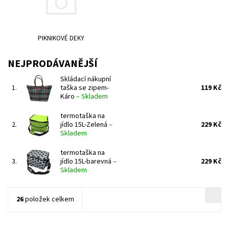
PIKNIKOVÉ DEKY
NEJPRODÁVANĚJŠÍ
Skládací nákupní
1.
taška se zipem-
119 Kč
Káro
–
Skladem
termotaška na
2.
jídlo 15L-Zelená
–
229 Kč
Skladem
termotaška na
3.
jídlo 15L-barevná
–
229 Kč
Skladem
26
položek celkem