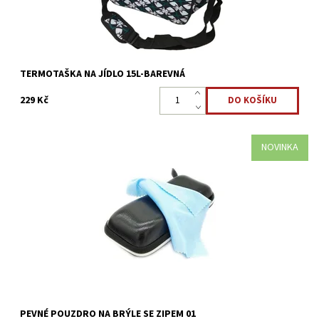
TERMOTAŠKA NA JÍDLO 15L-BAREVNÁ
229 Kč
NOVINKA
Zajistěte svým brýlím pohodlí, ochranu a prodlužte brýlím
životnost. Všichni známe, ráno popadnete brýle a hodíte je do
tašky, tam se potkávají s vašimi klíčemi,...
Dostupnost:
Skladem >5 ks
Kód:
3134
PEVNÉ POUZDRO NA BRÝLE SE ZIPEM 01