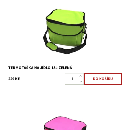
Často jezdíte kempovat, na pláž nebo na piknik, ale nevíte, do
čeho zabalit svačinu a pití? Pro tyto výlety je ideální termotaška,
která je ideální pro přepravu nákupu nebo...
Dostupnost:
Skladem 2 ks
Kód:
3362
TERMOTAŠKA NA JÍDLO 15L-ZELENÁ
229 Kč
Často jezdíte kempovat, na pláž nebo na piknik, ale nevíte, do
čeho zabalit svačinu a pití? Pro tyto výlety je ideální termotaška,
která je ideální pro přepravu nákupu nebo...