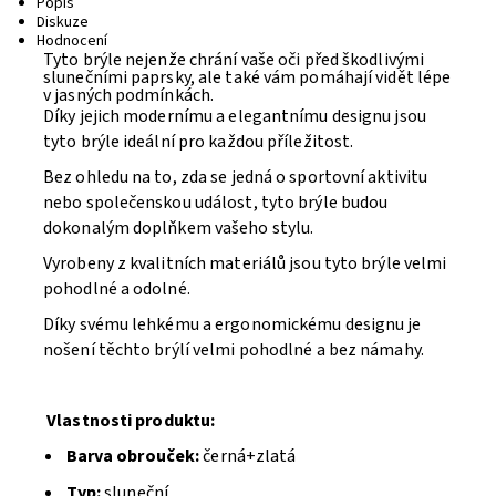
Popis
Diskuze
Hodnocení
Tyto brýle nejenže chrání vaše oči před škodlivými
slunečními paprsky, ale také vám pomáhají vidět lépe
v jasných podmínkách.
Díky jejich modernímu a elegantnímu designu jsou
tyto brýle ideální pro každou příležitost.
Bez ohledu na to, zda se jedná o sportovní aktivitu
nebo společenskou událost, tyto brýle budou
dokonalým doplňkem vašeho stylu.
Vyrobeny z kvalitních materiálů jsou tyto brýle velmi
pohodlné a odolné.
Díky svému lehkému a ergonomickému designu je
nošení těchto brýlí velmi pohodlné a bez námahy.
Vlastnosti produktu:
Barva obrouček:
černá+zlatá
Typ:
sluneční