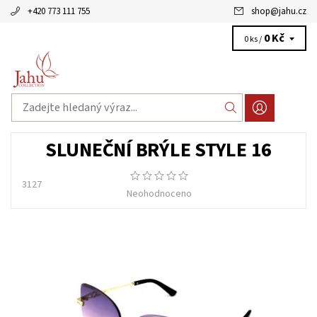
+420 773 111 755
shop
@
jahu.cz
0 Kč
0 ks /
SLUNEČNÍ BRÝLE STYLE 16
3127
Neohodnoceno