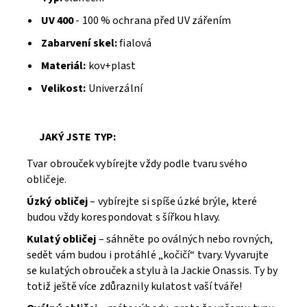
UV 400
- 100 % ochrana před UV zářením
Zabarvení skel:
fialová
Materiál:
kov+plast
Velikost:
Univerzální
JAKÝ JSTE TYP:
Tvar obrouček vybírejte vždy podle tvaru svého
obličeje.
Úzký obličej
– vybírejte si spíše úzké brýle, které
budou vždy korespondovat s šířkou hlavy.
Kulatý obličej
– sáhněte po oválných nebo rovných,
sedět vám budou i protáhlé „kočičí“ tvary. Vyvarujte
se kulatých obrouček a stylu à la Jackie Onassis. Ty by
totiž ještě více zdůraznily kulatost vaší tváře!