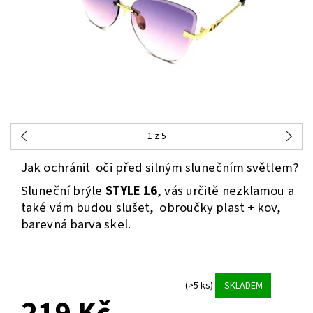
1
z 5
Jak ochránit oči před silným slunečním světlem?
Sluneční brýle
STYLE 16
, vás určitě nezklamou a
také vám budou slušet, obroučky plast + kov,
barevná barva skel.
(>5 ks)
SKLADEM