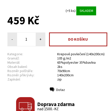
(>5 ks)
SKLADEM
459 Kč
-
+
Kategorie:
Krepové povlečení (140x200cm)
Gramáž:
105 g/m2
Materiál:
65%polyester 35%bavlna
Obsah balení:
2ks
Rozměr polštáře:
70x90cm
Rozměr přikrývky:
140x200cm
Zapínání:
zip
Dotaz
Tisk
Doprava zdarma
nad 1500.-Kč