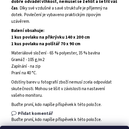
dobře odváděl vlhkost, nemusel se žehlit a šetřil váš
čas
. Díky své vzdušné a savé struktuře je příjemný na
dotek. Povlečení je vybaveno praktickým zipovým
uzávěrem.
Balení obsahuje:
1 kus povlaku na přikrývku 140 x 200 cm
1 kus povlaku na polštář 70 x 90 cm
Materiálové složení - 65 % polyester, 35 % bavlna
Gramáž - 105 g/m2
Zapínání - na zip
Praní na 40 °C.
Odstíny barev u fotografií zboží nemusí zcela odpovídat
skutečnosti. Mohou se lišit v závislosti na nastavení
vašeho monitoru.
Buďte první, kdo napíše příspěvek k této položce.
Přidat komentář
Buďte první, kdo napíše příspěvek k této položce.