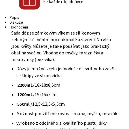
ke každé objednávce
Popis
Diskuze
Hodnocení
Sada dóz se zámkovým víkem se silikonovým
zeleným těsněním pro dokonalé uzavření. Na víku
jsou květy. Můžete je také používat jako praktický
obal na svačinu. Vhodné do myčky, mrazničky a
mikrovlnky (bez víka).
Dózy je možné zcela jednoduše otevřít nebo zavřít
se 4klipy ze stran víčka.
2200ml
./18x18x8,5cm
1200ml
./15x15x7cm
550ml
./12,5x12,5x5,5cm
Možnost použití mikrovlna trouba, myčka, mrazák
vyrobeno z odolného a kvalitního plastu, díky