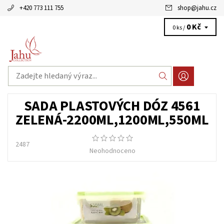
+420 773 111 755
shop
@
jahu.cz
0 Kč
0 ks /
SADA PLASTOVÝCH DÓZ 4561
ZELENÁ-2200ML,1200ML,550ML
2487
Neohodnoceno