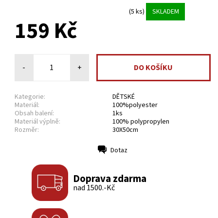
(5 ks)
SKLADEM
159 Kč
-
+
Kategorie:
DĚTSKÉ
Materiál:
100%polyester
Obsah balení:
1ks
Materiál výplně:
100% polypropylen
Rozměr:
30X50cm
Dotaz
Tisk
Doprava zdarma
nad 1500.-Kč