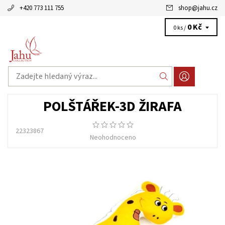
+420 773 111 755
shop
@
jahu.cz
0 Kč
0 ks /
POLŠTÁŘEK-3D ŽIRAFA
22323867
Neohodnoceno