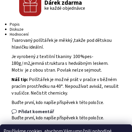
Dárek zdarma
ke každé objednávce
Popis
Diskuze
Hodnocení
Tvarovaný polštářek je měkký ,takže pod dětskou
hlavičku ideální.
Je vyrobený z textilní tkaniny 100%pes-
180g/m2,jemná struktura s hedvábným leskem.
Motiv je z obou stran. Povlak nelze sejmout.
Náš tip:
Polštářek je možné prát v pračce v běžném
pracím prostředku na 40°. Nepoužívat aviváž, nesušit
v sušičce. Nečistit chemicky.
Buďte první, kdo napíše příspěvek k této položce.
Přidat komentář
Buďte první, kdo napíše příspěvek k této položce.
Přidat hodnocení
Používáme cookies, abychom Vám umožnili pohodlné