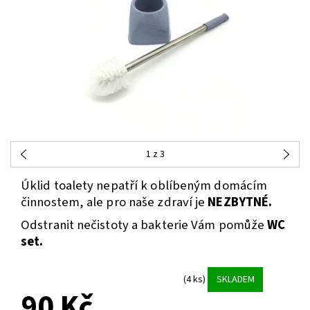
1
z 3
Úklid toalety nepatří k oblíbeným domácím
činnostem, ale pro naše zdraví je
NEZBYTNÉ.
Odstranit nečistoty a bakterie Vám pomůže
WC
set.
(4 ks)
SKLADEM
90 Kč