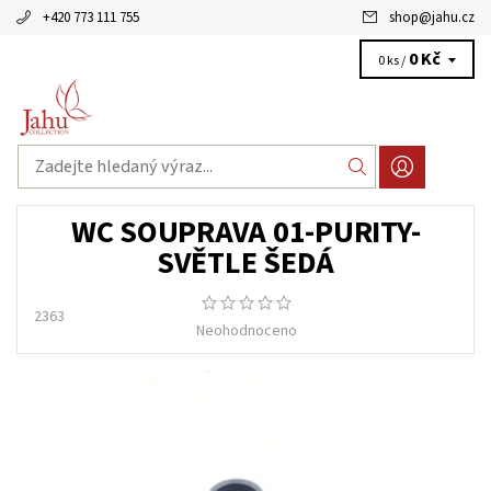
+420 773 111 755
shop
@
jahu.cz
0 Kč
0 ks /
WC SOUPRAVA 01-PURITY-
SVĚTLE ŠEDÁ
2363
Neohodnoceno