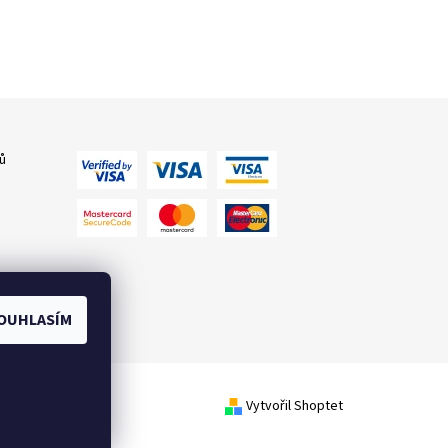
ů
OUHLASÍM
Vytvořil Shoptet