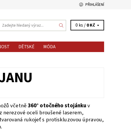
PŘIHLÁŠENÍ
0 ks /
0 Kč
NOST
DĚTSKÉ
MÓDA
OJANU
nožů včetně
360° otočného stojánku
v
 z nerezové oceli broušené laserem,
varovaná rukojeť s protiskluzovou úpravou,
.