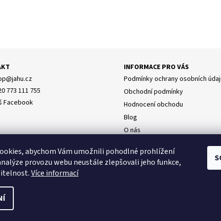
AKT
INFORMACE PRO VÁS
op
@
jahu.cz
Podmínky ochrany osobních údaj
20 773 111 755
Obchodní podmínky
š Facebook
Hodnocení obchodu
Blog
O nás
Doprava
y osobních údajů
ookies, abychom Vám umožnili pohodlné prohlížení
Napište nám
S
analýze provozu webu neustále zlepšovali jeho funkce,
itelnost.
Více informací
NÍ