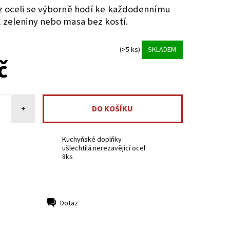
 z oceli se výborně hodí ke každodennímu
, zeleniny nebo masa bez kostí.
(>5 ks)
SKLADEM
č
+
Kuchyňské doplňky
ušlechtilá nerezavějící ocel
8ks
Dotaz