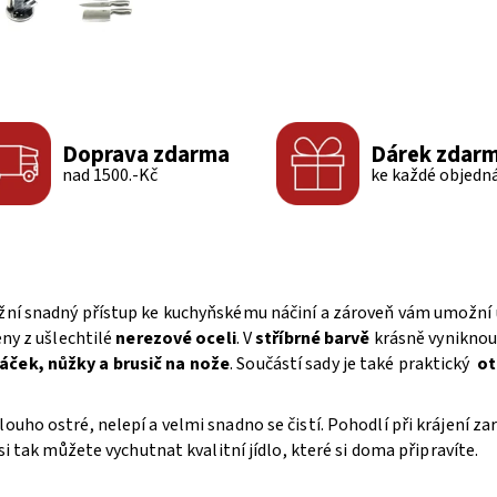
Doprava zdarma
Dárek zdar
nad 1500.-Kč
ke každé objedn
ožní snadný přístup ke kuchyňskému náčiní a zároveň vám umožní u
ny z ušlechtilé
nerezové oceli
. V
stříbrné barvě
krásně vyniknou 
káček, nůžky a brusič na nože
. Součástí sady je také praktický
ot
ouho ostré, nelepí a velmi snadno se čistí. Pohodlí při krájení za
si tak můžete vychutnat kvalitní jídlo, které si doma připravíte.