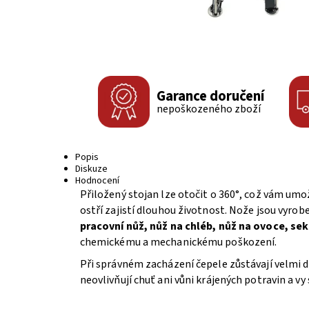
Garance doručení
nepoškozeného zboží
Popis
Diskuze
Hodnocení
Přiložený stojan lze otočit o 360°, což vám um
ostří zajistí dlouhou životnost.
Nože jsou vyrobe
pracovní nůž, nůž na chléb, nůž na ovoce, se
chemickému a mechanickému poškození.
Při správném zacházení čepele zůstávají velmi dl
neovlivňují chuť ani vůni krájených potravin a vy 