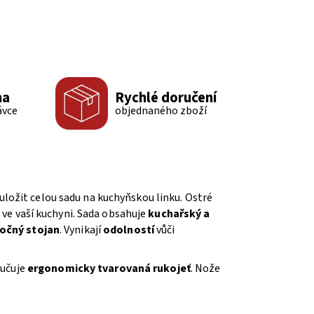
ma
Rychlé doručení
ávce
objednaného zboží
ložit celou sadu na kuchyňskou linku. Ostré
ve vaší kuchyni. Sada obsahuje
kuchařský a
očný stojan
. Vynikají
odolností
vůči
ručuje
ergonomicky tvarovaná rukojeť
. Nože