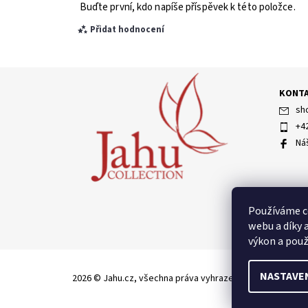
Buďte první, kdo napíše příspěvek k této položce.
Přidat hodnocení
KONT
sh
+4
Ná
Vložením hodnocení souhlasíte s
podmínkami ochran
Používáme c
webu a díky 
výkon a použ
NASTAVE
2026 © Jahu.cz, všechna práva vyhrazena