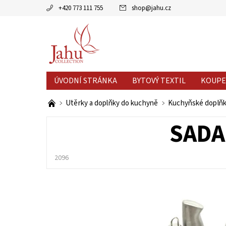
+420 773 111 755
shop
@
jahu.cz
ÚVODNÍ STRÁNKA
BYTOVÝ TEXTIL
KOUPE
AKCE MĚSÍCE
VÝPRODEJ %
Utěrky a doplňky do kuchyně
Kuchyňské doplň
SADA
2096