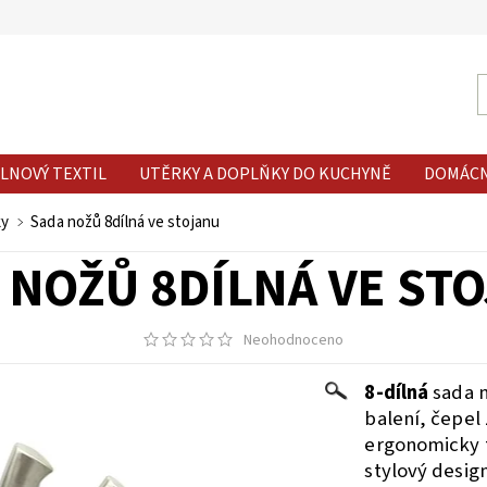
LNOVÝ TEXTIL
UTĚRKY A DOPLŇKY DO KUCHYNĚ
DOMÁC
ky
Sada nožů 8dílná ve stojanu
 NOŽŮ 8DÍLNÁ VE ST
Neohodnoceno
8-dílná
sada 
balení, čepel
ergonomicky t
stylový design