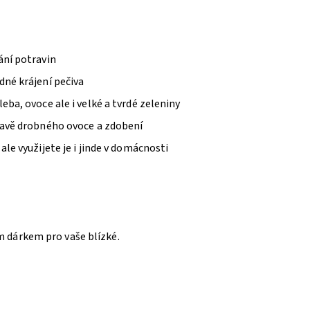
ání potravin
dné krájení pečiva
eba, ovoce ale i velké a tvrdé zeleniny
pravě drobného ovoce a zdobení
ale využijete je i jinde v domácnosti
 dárkem pro vaše blízké.