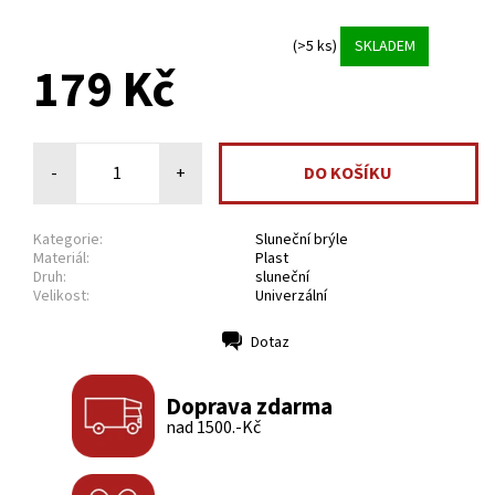
(>5 ks)
SKLADEM
179 Kč
-
+
Kategorie:
Sluneční brýle
Materiál:
Plast
Druh:
sluneční
Velikost:
Univerzální
Dotaz
Tisk
Doprava zdarma
nad 1500.-Kč