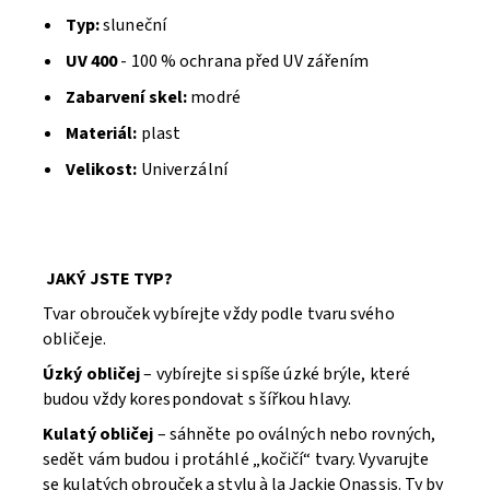
Typ:
sluneční
UV 400
- 100 % ochrana před UV zářením
Zabarvení skel:
modré
Materiál:
plast
Velikost:
Univerzální
JAKÝ JSTE TYP?
Tvar obrouček vybírejte vždy podle tvaru svého
obličeje.
Úzký obličej
– vybírejte si spíše úzké brýle, které
budou vždy korespondovat s šířkou hlavy.
Kulatý obličej
– sáhněte po oválných nebo rovných,
sedět vám budou i protáhlé „kočičí“ tvary. Vyvarujte
se kulatých obrouček a stylu à la Jackie Onassis. Ty by