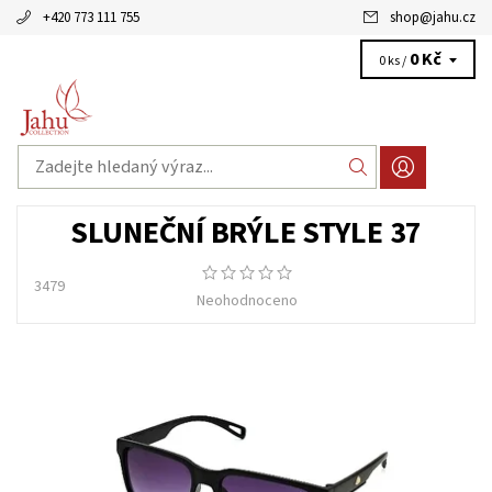
+420 773 111 755
shop
@
jahu.cz
0 Kč
0 ks /
SLUNEČNÍ BRÝLE STYLE 37
3479
Neohodnoceno