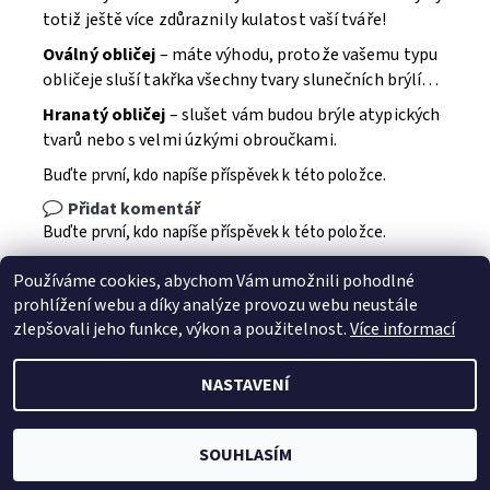
totiž ještě více zdůraznily kulatost vaší tváře!
Oválný obličej
– máte výhodu, protože vašemu typu
obličeje sluší takřka všechny tvary slunečních brýlí…
Hranatý obličej
– slušet vám budou brýle atypických
tvarů nebo s velmi úzkými obroučkami.
Buďte první, kdo napíše příspěvek k této položce.
Přidat komentář
Buďte první, kdo napíše příspěvek k této položce.
Přidat hodnocení
Používáme cookies, abychom Vám umožnili pohodlné
prohlížení webu a díky analýze provozu webu neustále
zlepšovali jeho funkce, výkon a použitelnost.
Více informací
NASTAVENÍ
2026 © Jahu.cz, všechna práva vyhrazena
Vytvořil Shoptet
SOUHLASÍM