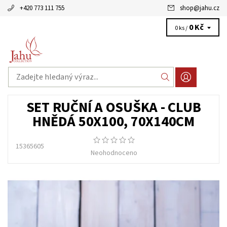
+420 773 111 755
shop
@
jahu.cz
0 Kč
0 ks /
SET RUČNÍ A OSUŠKA - CLUB
HNĚDÁ 50X100, 70X140CM
15365605
Neohodnoceno