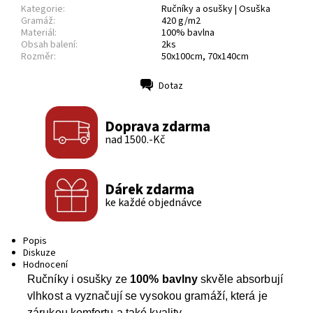
Kategorie:
Ručníky a osušky | Osuška
Gramáž:
420 g/m2
Materiál:
100% bavlna
Obsah balení:
2ks
Rozměr:
50x100cm, 70x140cm
Dotaz
Tisk
Doprava zdarma
nad 1500.-Kč
Dárek zdarma
ke každé objednávce
Popis
Diskuze
Hodnocení
Ručníky i osušky ze
100% bavlny
skvěle absorbují
vlhkost a vyznačují se vysokou gramáží, která je
zárukou komfortu a také kvality.