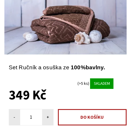
Set Ručník a osuška ze
100%bavlny.
(>5 ks)
SKLADEM
349 Kč
-
+