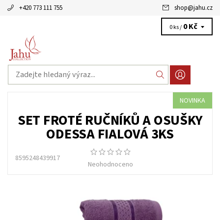
+420 773 111 755
shop
@
jahu.cz
0 Kč
0 ks /
NOVINKA
SET FROTÉ RUČNÍKŮ A OSUŠKY
ODESSA FIALOVÁ 3KS
8595248439917
Neohodnoceno