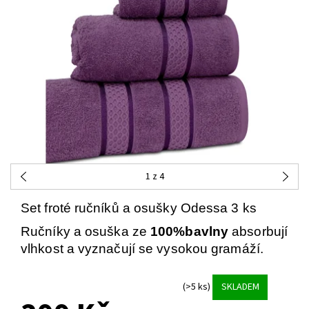
1
z 4
Set froté ručníků a osušky Odessa 3 ks
Ručníky a osuška ze
100%bavlny
absorbují
vlhkost a vyznačují se vysokou gramáží.
(>5 ks)
SKLADEM