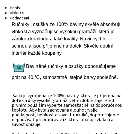
Popis
Diskuze
Hodnocení
Ručníky i osuška ze 100% bavlny skvěle absorbují
vlhkost a vyznačují se vysokou gramáží, která je
zárukou komfortu a také kvality. Navíc rychle
schnou a jsou příjemné na dotek. Skvěle doplní
interiér každé koupelny.
Bavlněné ručníky a osušky doporučujeme
prát na 40 °C, samostatně, stejné barvy společně.
Sada je vyrobena ze 100% bavlny, která je příjemná na
dotek a díky vysoké gramáži velmi dobře saje. Před
prvním použitím vyperte samostatně na doporučenou
teplotu. Aby byla zachována dlouhotrvající
poddajnost, hebkost a savost ručníků, doporučujeme
nepoužívat při praní aviváž, která obaluje vlákna a
savost snižuje.