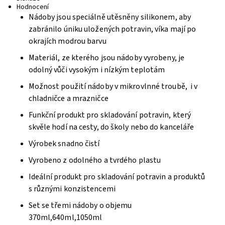
Hodnocení
Nádoby jsou speciálně utěsněny silikonem, aby
zabránilo úniku uložených potravin, víka mají po
okrajích modrou barvu
Materiál, ze kterého jsou nádoby vyrobeny, je
odolný vůči vysokým i nízkým teplotám
Možnost použití nádoby v mikrovlnné troubě, i v
chladničce a mrazničce
Funkční produkt pro skladování potravin, který
skvěle hodí na cesty, do školy nebo do kanceláře
Výrobek snadno čistí
Vyrobeno z odolného a tvrdého plastu
Ideální produkt pro skladování potravin a produktů
s různými konzistencemi
Set se třemi nádoby o objemu
370ml,640ml,1050ml