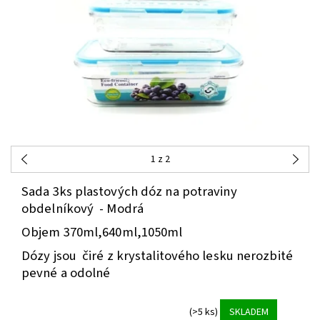
1
z 2
Sada 3ks plastových dóz na potraviny
obdelníkový - Modrá
Objem 370ml,640ml,1050ml
Dózy jsou čiré z krystalitového lesku nerozbité
pevné a odolné
(>5 ks)
SKLADEM