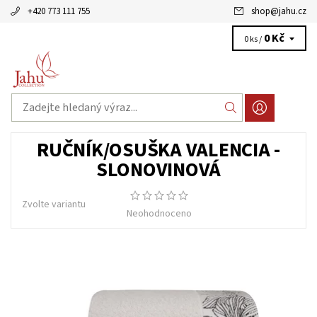
+420 773 111 755
shop
@
jahu.cz
0 Kč
0 ks /
RUČNÍK/OSUŠKA VALENCIA -
SLONOVINOVÁ
Zvolte variantu
Neohodnoceno