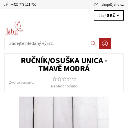
+420 773 111 755
shop
@
jahu.cz
0 Kč
0 ks /
RUČNÍK/OSUŠKA UNICA -
TMAVĚ MODRÁ
Zvolte variantu
Neohodnoceno