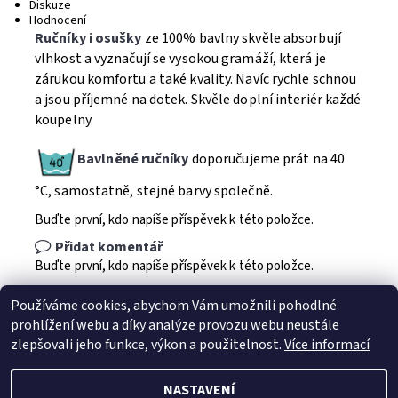
Diskuze
Hodnocení
Ručníky i osušky
ze 100% bavlny skvěle absorbují
vlhkost a vyznačují se vysokou gramáží, která je
zárukou komfortu a také kvality. Navíc rychle schnou
a jsou příjemné na dotek. Skvěle doplní interiér každé
koupelny.
Bavlněné ručníky
doporučujeme prát na 40
°C, samostatně, stejné barvy společně.
Buďte první, kdo napíše příspěvek k této položce.
Přidat komentář
Buďte první, kdo napíše příspěvek k této položce.
Přidat hodnocení
Používáme cookies, abychom Vám umožnili pohodlné
prohlížení webu a díky analýze provozu webu neustále
zlepšovali jeho funkce, výkon a použitelnost.
Více informací
NASTAVENÍ