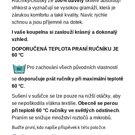
Ručníky/Osušky ze
100% bavlny
skvěle absorbují
vlhkost a vyznačují se vysokou gramáží, která je
zárukou komfortu a také kvality. Navíc rychle
schnou a jsou příjemné na dotek.
I vaše koupelna si zaslouží krásný a dokonalý
vzhled.
DOPORUČENÁ TEPLOTA PRANÍ RUČNÍKU JE
60 °C
Pro zachování všech původních vlastností
se
doporučuje prát ručníky při maximální teplotě
60 °C
.
Sušení v sušičce se lze pouze na nižší otáčky, aby
se nepoškodila vlákna textilie.
Obecně se perou
při teplotě 60 °C ručníky ve světlých odstínech
.
Praním se snižuje množství roztočů a mikrobů.
Buďte první, kdo napíše příspěvek k této položce.