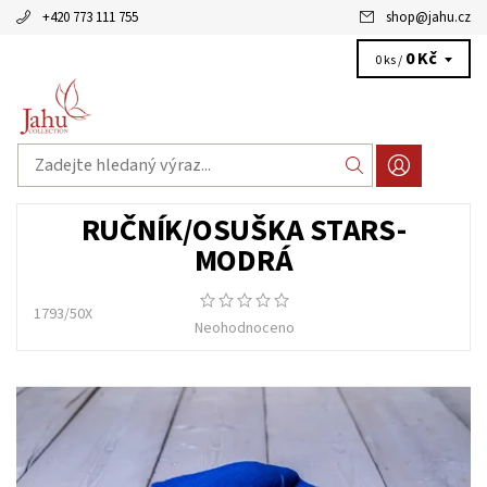
+420 773 111 755
shop
@
jahu.cz
0 Kč
0 ks /
RUČNÍK/OSUŠKA STARS-
MODRÁ
1793/50X
Neohodnoceno