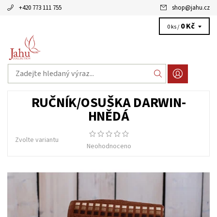
+420 773 111 755
shop
@
jahu.cz
0 Kč
0 ks /
RUČNÍK/OSUŠKA DARWIN-
HNĚDÁ
Zvolte variantu
Neohodnoceno