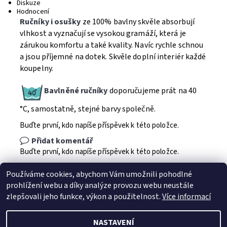
Diskuze
Hodnocení
Ručníky i osušky
ze 100% bavlny skvěle absorbují
vlhkost a vyznačují se vysokou gramáží, která je
zárukou komfortu a také kvality. Navíc rychle schnou
a jsou příjemné na dotek. Skvěle doplní interiér každé
koupelny.
Bavlněné ručníky
doporučujeme prát na 40
°C, samostatně, stejné barvy společně.
Buďte první, kdo napíše příspěvek k této položce.
Přidat komentář
Buďte první, kdo napíše příspěvek k této položce.
Přidat hodnocení
Používáme cookies, abychom Vám umožnili pohodlné
prohlížení webu a díky analýze provozu webu neustále
zlepšovali jeho funkce, výkon a použitelnost.
Více informací
NASTAVENÍ