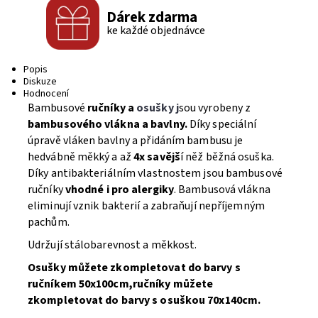
Dárek zdarma
ke každé objednávce
Popis
Diskuze
Hodnocení
Bambusové
ručníky a
osušky j
sou vyrobeny z
bambusového vlákna a bavlny.
Díky speciální
úpravě vláken bavlny a přidáním bambusu je
hedvábně měkký a až
4x savějš
í něž běžná osuška.
Díky antibakteriálním vlastnostem jsou bambusové
ručníky
vhodné i pro alergiky
. Bambusová vlákna
eliminují vznik bakterií a zabraňují nepříjemným
pachům.
Udržují stálobarevnost a měkkost.
Osušky můžete zkompletovat do barvy s
ručníkem 50x100cm,ručníky můžete
zkompletovat do barvy s osuškou 70x140cm.