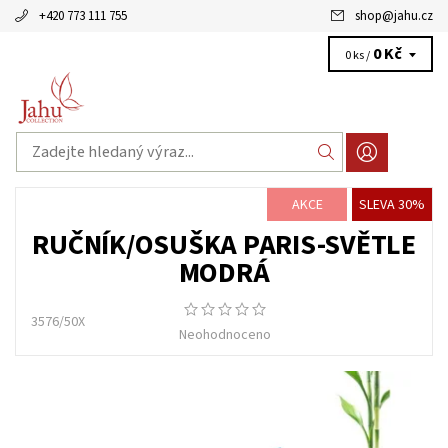
+420 773 111 755
shop
@
jahu.cz
0 Kč
0 ks /
AKCE
SLEVA 30%
RUČNÍK/OSUŠKA PARIS-SVĚTLE
MODRÁ
3576/50X
Neohodnoceno