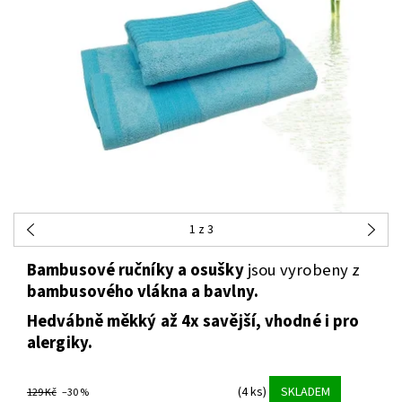
1
z 3
Bambusové ručníky a osušky
jsou vyrobeny z
bambusového vlákna a bavlny.
Hedvábně měkký až 4x savější, vhodné i pro
alergiky.
(4 ks)
SKLADEM
129 Kč
–30 %