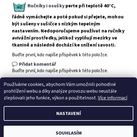
Ručníky i osušky
perte při teplotě 40°C,
řádně vymáchejte a poté pokud si přejete, mohou
být sušeny v sušičce s nízkým tepelným
nastavením
. Nedoporučujeme používat na ručníky
avivážní prostředky, jelikož vyplňují mezírky ve
tkanině a následně dochází ke snížení savosti.
Buďte první, kdo napíše příspěvek k této položce.
Přidat komentář
Buďte první, kdo napíše příspěvek k této položce.
Přidat hodnocení
Používáme cookies, abychom Vám umožnili pohodlné
prohlížení webu a díky analýze provozu webu neustále
zlepšovali jeho funkce, výkon a použitelnost.
Více informací
NASTAVENÍ
2026 © Jahu.cz, všechna práva vyhrazena
Vytvořil Shoptet
SOUHLASÍM