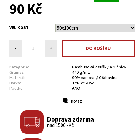
90 Kč
VELIKOST
-
+
Kategorie:
Bambusové osušky a ručníky
Gramáž:
440 g/m2
Materiál:
90%bambus,10%bavlna
Barva:
TYRKYSOVÁ
Poutko:
ANO
Dotaz
Tisk
Doprava zdarma
nad 1500.-Kč